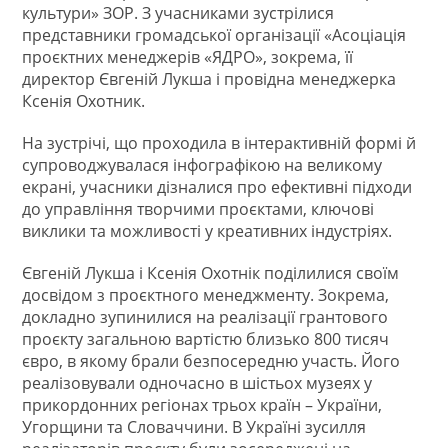
культури» ЗОР. З учасниками зустрілися
представники громадської організації «Асоціація
проєктних менеджерів «ЯДРО», зокрема, її
директор Євгеній Лукша і провідна менеджерка
Ксенія Охотник.
На зустрічі, що проходила в інтерактивній формі й
супроводжувалася інфографікою на великому
екрані, учасники дізналися про ефективні підходи
до управління творчими проєктами, ключові
виклики та можливості у креативних індустріях.
Євгеній Лукша і Ксенія Охотнік поділилися своїм
досвідом з проєктного менеджменту. Зокрема,
докладно зупинилися на реалізації грантового
проєкту загальною вартістю близько 800 тисяч
євро, в якому брали безпосередню участь. Його
реалізовували одночасно в шістьох музеях у
прикордонних регіонах трьох країн – України,
Угорщини та Словаччини. В Україні зусилля