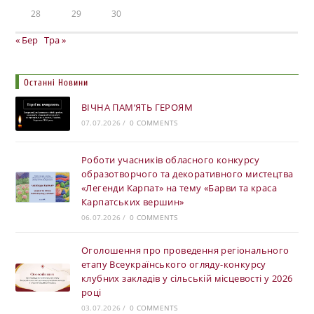
28
29
30
« Бер
Тра »
Останні Новини
ВІЧНА ПАМ’ЯТЬ ГЕРОЯМ
07.07.2026
/
0 COMMENTS
Роботи учасників обласного конкурсу
образотворчого та декоративного мистецтва
«Легенди Карпат» на тему «Барви та краса
Карпатських вершин»
06.07.2026
/
0 COMMENTS
Оголошення про проведення регіонального
етапу Всеукраїнського огляду-конкурсу
клубних закладів у сільській місцевості у 2026
році
03.07.2026
/
0 COMMENTS