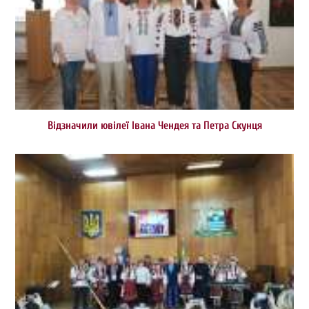
Відзначили ювілеї Івана Чендея та Петра Скунця