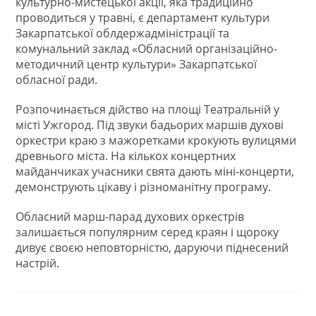
культурно-мистецької акції, яка традиційно
проводиться у травні, є департамент культури
Закарпатської облдержадміністрації та
комунальний заклад «Обласний організаційно-
методичний центр культури» Закарпатської
обласної ради.
Розпочинається дійство на площі Театральній у
місті Ужгород. Під звуки бадьорих маршів духові
оркестри краю з мажоретками крокують вулицями
древнього міста. На кількох концертних
майданчиках учасники свята дають міні-концерти,
демонструють цікаву і різноманітну програму.
Обласний марш-парад духових оркестрів
залишається популярним серед краян і щороку
дивує своєю неповторністю, даруючи піднесений
настрій.