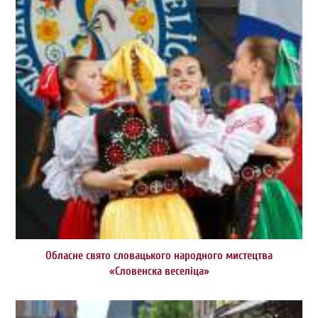
Обласне свято словацького народного мистецтва
«Словенска веселіца»