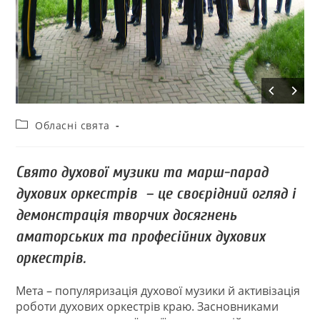
Обласні свята
Свято духової музики та марш-парад
духових оркестрів – це своєрідний огляд і
демонстрація творчих досягнень
аматорських та професійних духових
оркестрів.
Мета – популяризація духової музики й активізація
роботи духових оркестрів краю. Засновниками