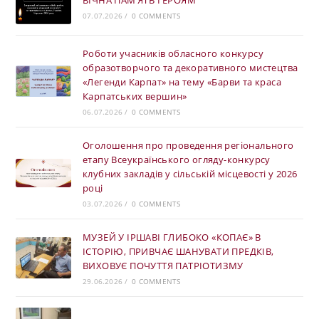
ВІЧНА ПАМ’ЯТЬ ГЕРОЯМ
07.07.2026
/
0 COMMENTS
Роботи учасників обласного конкурсу
образотворчого та декоративного мистецтва
«Легенди Карпат» на тему «Барви та краса
Карпатських вершин»
06.07.2026
/
0 COMMENTS
Оголошення про проведення регіонального
етапу Всеукраїнського огляду-конкурсу
клубних закладів у сільській місцевості у 2026
році
03.07.2026
/
0 COMMENTS
МУЗЕЙ У ІРШАВІ ГЛИБОКО «КОПАЄ» В
ІСТОРІЮ, ПРИВЧАЄ ШАНУВАТИ ПРЕДКІВ,
ВИХОВУЄ ПОЧУТТЯ ПАТРІОТИЗМУ
29.06.2026
/
0 COMMENTS