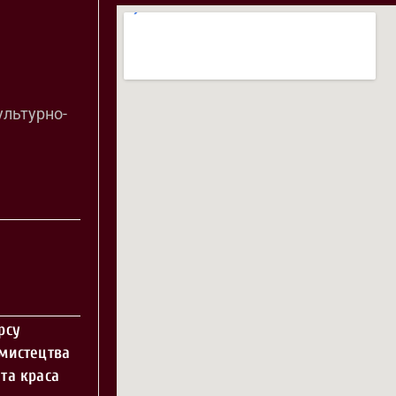
ультурно-
рсу
 мистецтва
та краса