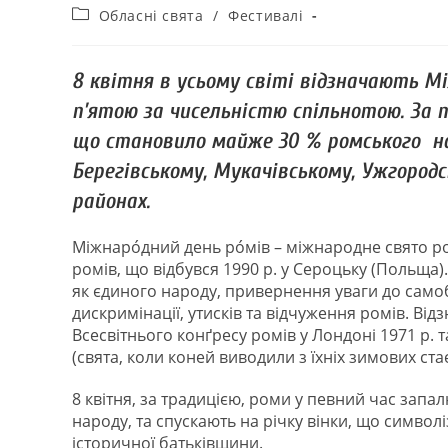
Обласні свята
/
Фестивалі
8 квітня в усьому світі відзначають М
п’ятою за чисельністю спільнотою. За п
що становило майже 30 % ромського на
Берегівському, Мукачівському, Ужгород
районах.
Міжнаро́дний день ро́мів – міжнародне свято р
ромів, що відбувся 1990 р. у Сероцьку (Польща)
як єдиного народу, привернення уваги до самоб
дискримінації, утисків та відчуження ромів. Від
Всесвітнього конґресу ромів у Лондоні 1971 р. 
(свята, коли коней виводили з їхніх зимових ст
8 квітня, за традицією, роми у певний час запа
народу, та спускають на річку вінки, що символ
історичної батьківщини.