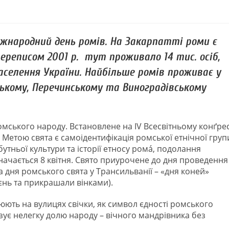
іжнародний день ромів. На Закарпатті роми є
ереписом 2001 р. тут проживало 14 тис. осіб,
селення України. Найбільше ромів проживає у
ському, Перечинському та Виноградівському
омського народу. Встановлене на IV Всесвітньому конґрес
. Метою свята є самоідентифікація ромської етнічної груп
утньої культури та історії етносу ромá, подолання
значається 8 квітня. Свято приурочене до дня проведення 
та дня ромського свята у Трансильванії – «дня коней»
аєнь та прикрашали вінками).
люють на вулицях свічки, як символ єдності ромського
ізує нелегку долю народу – вічного мандрівника без