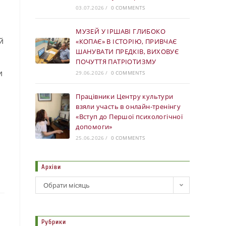
03.07.2026
/
0 COMMENTS
МУЗЕЙ У ІРШАВІ ГЛИБОКО
й
«КОПАЄ» В ІСТОРІЮ, ПРИВЧАЄ
ШАНУВАТИ ПРЕДКІВ, ВИХОВУЄ
ПОЧУТТЯ ПАТРІОТИЗМУ
и
29.06.2026
/
0 COMMENTS
Працівники Центру культури
взяли участь в онлайн-тренінгу
«Вступ до Першої психологічної
допомоги»
25.06.2026
/
0 COMMENTS
Архіви
Обрати місяць
Рубрики