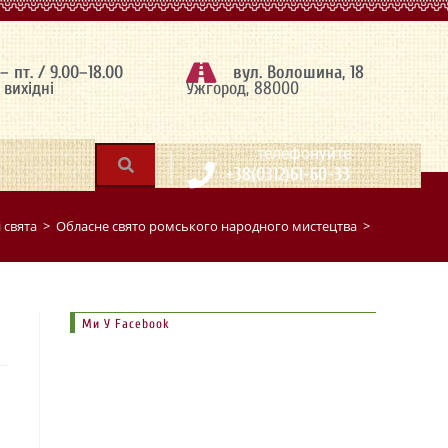
 – пт. / 9.00–18.00
вул. Волошина, 18
– вихідні
Ужгород, 88000
|
телефонуйте
+38(0312)61-60-33
 свята
>
Обласне свято ромського народного мистецтва
>
Ми У Facebook