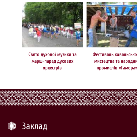
Свято духової музики та
Фестиваль ковальсько
марш-парад духових
мистецтва та народн
оркестрів
промислів «Гамора
Заклад