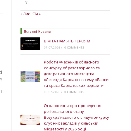
31
« Лис
Січ »
Останні Новини
ВІЧНА ПАМ’ЯТЬ ГЕРОЯМ
07.07.2026
/
0 COMMENTS
Роботи учасників обласного
конкурсу образотворчого та
і
декоративного мистецтва
и
«Легенди Карпат» на тему «Барви
та краса Карпатських вершин»
I
06.07.2026
/
0 COMMENTS
Оголошення про проведення
регіонального етапу
Всеукраїнського огляду-конкурсу
клубних закладів у сільській
місцевості у 2026 році