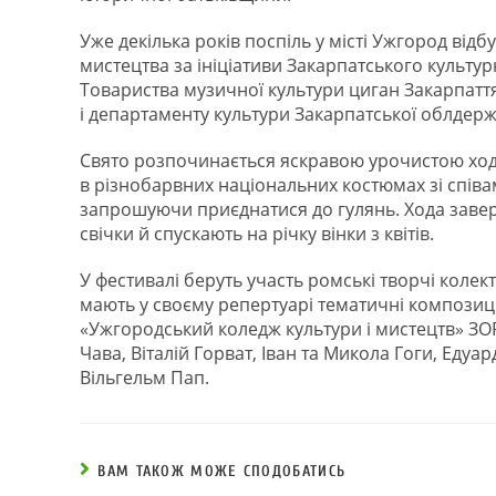
Уже декілька років поспіль у місті Ужгород ві
мистецтва за ініціативи Закарпатського культур
Товариства музичної культури циган Закарпаття
і департаменту культури Закарпатської облдержа
Свято розпочинається яскравою урочистою ход
в різнобарвних національних костюмах зі спів
запрошуючи приєднатися до гулянь. Хода заве
свічки й спускають на річку вінки з квітів.
У фестивалі беруть участь ромські творчі колект
мають у своєму репертуарі тематичні композиц
«Ужгородський коледж культури і мистецтв» ЗОР
Чава, Віталій Горват, Іван та Микола Гоги, Еду
Вільгельм Пап.
ВАМ ТАКОЖ МОЖЕ СПОДОБАТИСЬ