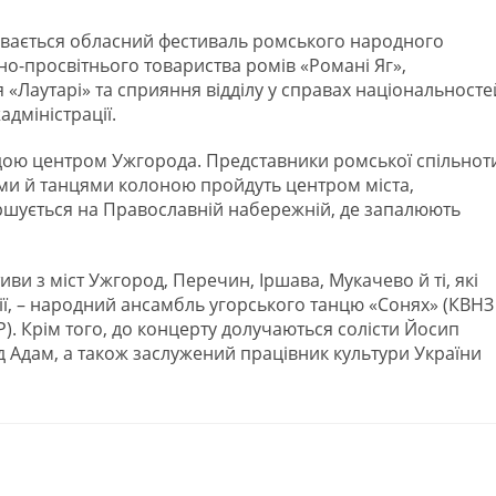
дбувається обласний фестиваль ромського народного
но-просвітнього товариства ромів «Романі Яг»,
 «Лаутарі» та сприяння відділу у справах національносте
дміністрації.
ою центром Ужгорода. Представники ромської спільнот
ами й танцями колоною пройдуть центром міста,
ршується на Православній набережній, де запалюють
иви з міст Ужгород, Перечин, Іршава, Мукачево й ті, які
ії, – народний ансамбль угорського танцю «Сонях» (КВНЗ
). Крім того, до концерту долучаються солісти Йосип
ард Адам, а також заслужений працівник культури України