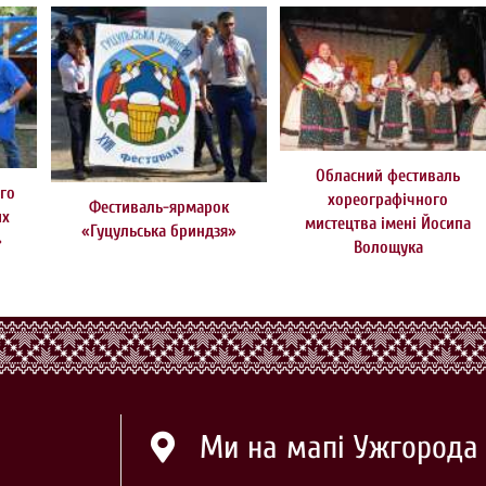
Обласний фестиваль
го
хореографічного
Фестиваль-ярмарок
их
мистецтва імені Йосипа
«Гуцульська бриндзя»
»
Волощука
Ми на мапі Ужгорода