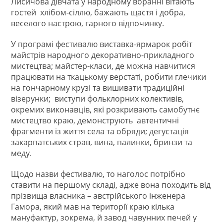
Лисичова дівчата у народному вбранні вітають
гостей хлібом-сіллю, бажають щастя і добра,
веселого настрою, гарного відпочинку.
У програмі фестивалю виставка-ярмарок робіт
майстрів народного декоративно-прикладного
мистецтва; майстер-класи, де можна навчитися
працювати на ткацькому верстаті, робити глечики
на гончарному крузі та вишивати традиційні
візерунки; виступи фольклорних колективів,
окремих виконавців, які розкривають самобутнє
мистецтво краю, демонструють автентичні
фрагменти із життя села та обряди; дегустація
закарпатських страв, вина, палинки, бринзи та
меду.
Щодо назви фестивалю, то наголос потрібно
ставити на першому складі, адже вона походить від
прізвища власника – австрійського інженера
Гамора, який мав на території краю кілька
мануфактур, зокрема, й завод чавунних печей у