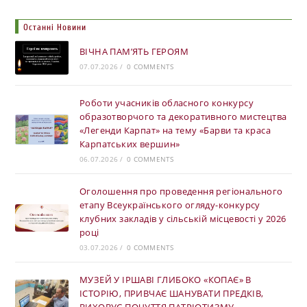
Останні Новини
ВІЧНА ПАМ’ЯТЬ ГЕРОЯМ
07.07.2026
/
0 COMMENTS
Роботи учасників обласного конкурсу
образотворчого та декоративного мистецтва
«Легенди Карпат» на тему «Барви та краса
Карпатських вершин»
06.07.2026
/
0 COMMENTS
Оголошення про проведення регіонального
етапу Всеукраїнського огляду-конкурсу
клубних закладів у сільській місцевості у 2026
році
03.07.2026
/
0 COMMENTS
МУЗЕЙ У ІРШАВІ ГЛИБОКО «КОПАЄ» В
ІСТОРІЮ, ПРИВЧАЄ ШАНУВАТИ ПРЕДКІВ,