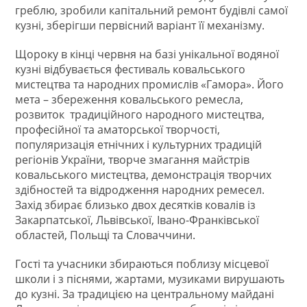
греблю, зробили капітальний ремонт будівлі самої
кузні, зберігши первісний варіант її механізму.
Щороку в кінці червня на базі унікальної водяної
кузні відбувається фестиваль ковальського
мистецтва та народних промислів «Гамора». Його
мета – збереження ковальського ремесла,
розвиток традиційного народного мистецтва,
професійної та аматорської творчості,
популяризація етнічних і культурних традицій
регіонів України, творче змагання майстрів
ковальського мистецтва, демонстрація творчих
здібностей та відродження народних ремесел.
Захід збирає близько двох десятків ковалів із
Закарпатської, Львівської, Івано-Франківської
областей, Польщі та Словаччини.
Гості та учасники збираються поблизу місцевої
школи і з піснями, жартами, музиками вирушають
до кузні. За традицією на центральному майдані