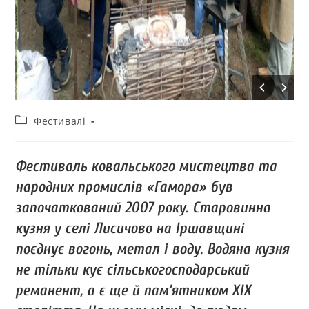
Фестивалі
Фестиваль ковальського мистецтва та
народних промислів «Гамора» був
започаткований 2007 року. Старовинна
кузня у селі Лисичово на Іршавщині
поєднує вогонь, метал і воду. Водяна кузня
не тільки кує сільськогосподарський
реманент, а є ще й пам’ятником XIX