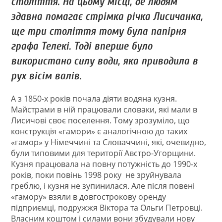
століття. На цьому місці, де людям
здавна помагає стрімка річка Лисичанка,
ще три століття тому була папірня
графа Телекі. Тоді вперше було
використано силу води, яка приводила в
рух вісім валів.
А з 1850-х років почала діяти водяна кузня.
Майстрами в ній працювали словаки, які мали в
Лисичові своє поселення. Тому зрозуміло, що
конструкція «гамори» є аналогічною до таких
«гамор» у Німеччині та Словаччині, які, очевидно,
були типовими для території Австро-Угорщини.
Кузня працювала на повну потужність до 1990-х
років, поки повінь 1998 року не зруйнувала
греблю, і кузня не зупинилася. Але після повені
«гамору» взяли в довгострокову оренду
підприємці, подружжя Віктора та Ольги Петровці.
Власним коштом і силами вони збудували нову