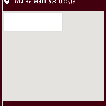
Ми на мапі Ужгорода