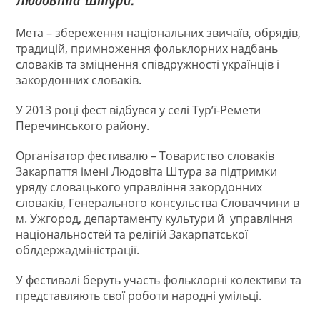
Людовіта Штура.
Мета – збереження національних звичаїв, обрядів,
традицій, примноження фольклорних надбань
словаків та зміцнення співдружності українців і
закордонних словаків.
У 2013 році фест відбувся у селі Тур’ї-Ремети
Перечинського району.
Організатор фестивалю – Товариство словаків
Закарпаття імені Людовіта Штура за підтримки
уряду словацького управління закордонних
словаків, Генерального консульства Словаччини в
м. Ужгород, департаменту культури й управління
національностей та релігій Закарпатської
облдержадміністрації.
У фестивалі беруть участь фольклорні колективи та
представляють свої роботи народні умільці.