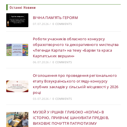
Останні Новини
ВІЧНА ПАМ’ЯТЬ ГЕРОЯМ
07.07.2026
/
0 COMMENTS
Роботи учасників обласного конкурсу
образотворчого та декоративного мистецтва
«Легенди Карпат» на тему «Барви та краса
Карпатських вершин»
06.07.2026
/
0 COMMENTS
Оголошення про проведення регіонального
етапу Всеукраїнського огляду-конкурсу
клубних закладів у сільській місцевості у 2026
році
03.07.2026
/
0 COMMENTS
МУЗЕЙ У ІРШАВІ ГЛИБОКО «КОПАЄ» В
ІСТОРІЮ, ПРИВЧАЄ ШАНУВАТИ ПРЕДКІВ,
ВИХОВУЄ ПОЧУТТЯ ПАТРІОТИЗМУ