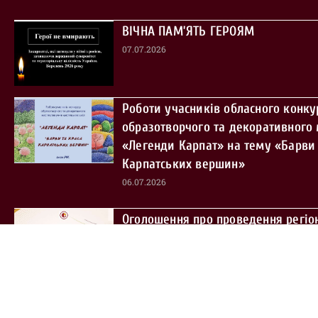
ВІЧНА ПАМ’ЯТЬ ГЕРОЯМ
07.07.2026
Роботи учасників обласного конку
образотворчого та декоративного
«Легенди Карпат» на тему «Барви 
Карпатських вершин»
06.07.2026
Оголошення про проведення регіо
етапу Всеукраїнського огляду-кон
клубних закладів у сільській місце
2026 році
03.07.2026