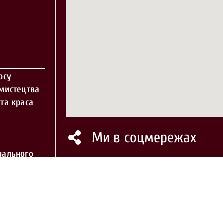
рсу
 мистецтва
та краса
Ми в соцмережах
нального
курсу
вості у