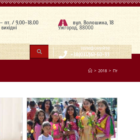
 – пт. / 9.00–18.00
вул. Волошина, 18
– вихідні
Ужгород, 88000
|
телефонуйте
+38(0312)61-60-33
>
2018
>
Пт