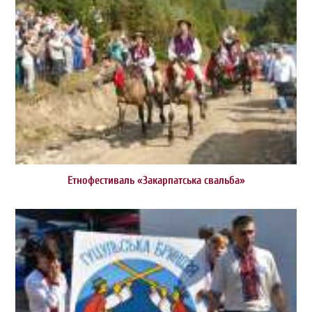
Етнофестиваль «Закарпатська свальба»