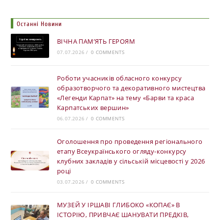
Останні Новини
ВІЧНА ПАМ’ЯТЬ ГЕРОЯМ
07.07.2026
/
0 COMMENTS
Роботи учасників обласного конкурсу
образотворчого та декоративного мистецтва
«Легенди Карпат» на тему «Барви та краса
Карпатських вершин»
06.07.2026
/
0 COMMENTS
Оголошення про проведення регіонального
етапу Всеукраїнського огляду-конкурсу
клубних закладів у сільській місцевості у 2026
році
03.07.2026
/
0 COMMENTS
МУЗЕЙ У ІРШАВІ ГЛИБОКО «КОПАЄ» В
ІСТОРІЮ, ПРИВЧАЄ ШАНУВАТИ ПРЕДКІВ,