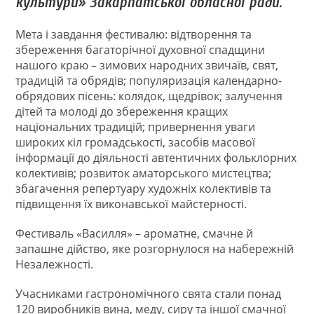
культури» Закарпатської обласної ради.
Мета і завдання фестивалю: відтворення та
збереження багаторічної духовної спадщини
нашого краю – зимових народних звичаїв, свят,
традицій та обрядів; популяризація календарно-
обрядових пісень: колядок, щедрівок; залучення
дітей та молоді до збереження кращих
національних традицій; привернення уваги
широких кіл громадськості, засобів масової
інформації до діяльності автентичних фольклорних
колективів; розвиток аматорського мистецтва;
збагачення репертуару художніх колективів та
підвищення їх виконавської майстерності.
Фестиваль «Василля» – ароматне, смачне й
запашне дійство, яке розгорнулося на набережній
Незалежності.
Учасниками гастрономічного свята стали понад
120 виробників вина, меду, сиру та іншої смачної