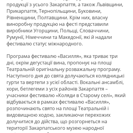
продукції з усього Закарпаття, а також Львівщини,
Прикарпаття, Тернопільщини, Буковини,
Рівненщини, Полтавщини. Крім них, власну
виноробну продукцію на фесті представили
виробники Угорщини, Польщі, Словаччини,
Румунії, Німеччини та Македонії, які й надали
фестивалю статус міжнародного.
Програма фестивалю «Василля», яка триває три
дні, окрім дегустації вина, пропонує на площі
Театральній оригінальну розважальну програму.
Наступного дня до свята долучаються колядницькі
гурти та вертепи з усієї області. Вокальні ансамблі,
хори, бетлегеми з усіх районів Закарпаття –
учасники фестивалю «Коляди в Старому селі», який
відбувається в рамках фестивалю «Василля»,
розпочинають свято на площі Театральній і
видовищною ходою, закликаючи перехожих
долучитися до дійства, що розгорнеться на
території Закарпатського музею народної