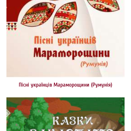
Пісні українців Мараморощини (Румунія)