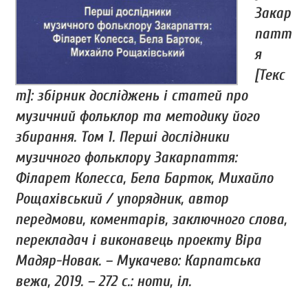
Закар
патт
я
[Текс
т]: збірник досліджень і статей про
музичний фольклор та методику його
збирання. Том 1. Перші дослідники
музичного фольклору Закарпаття:
Філарет Колесса, Бела Барток, Михайло
Рощахівський / упорядник, автор
передмови, коментарів, заключного слова,
перекладач і виконавець проекту Віра
Мадяр-Новак. – Мукачево: Карпатська
вежа, 2019. – 272 с.: ноти, іл.