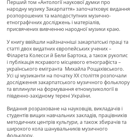
Перший том «Антології наукової думки про
народну музику Закарпаття» започатковує видання
розпорошених та малодоступних музично-
етнографічних досліджень і матеріалів,
присвячених вивченню народної музики краю.
У книгу ввійшли найзначніші закарпатські праці та
статті двох видатних європейських учених –
Філарета Колесси й Бели Бартока, а також рукопис
і публікація яскравого місцевого етнографіста –
українського емігранта Михайла Рощахівського.
Усі ці музиканти на початку ХХ століття розпочали
дослідження закарпатського музичного фольклору
та вплинули на формування етномузикології в
південно-західному терені України.
Видання розраховане на науковців, викладачів і
студентів вищих навчальних закладів, працівників
методичних центрів культури, а також збирачів та
широкого кола шанувальників музичного
фольклору.