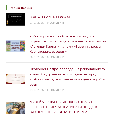
Останні Новини
ВІЧНА ПАМ’ЯТЬ ГЕРОЯМ
07.07.2026
/
0 COMMENTS
Роботи учасників обласного конкурсу
образотворчого та декоративного мистецтва
«Легенди Карпат» на тему «Барви та краса
Карпатських вершин»
06.07.2026
/
0 COMMENTS
Оголошення про проведення регіонального
етапу Всеукраїнського огляду-конкурсу
клубних закладів у сільській місцевості у 2026
році
03.07.2026
/
0 COMMENTS
МУЗЕЙ У ІРШАВІ ГЛИБОКО «КОПАЄ» В
ІСТОРІЮ, ПРИВЧАЄ ШАНУВАТИ ПРЕДКІВ,
ВИХОВУЄ ПОЧУТТЯ ПАТРІОТИЗМУ