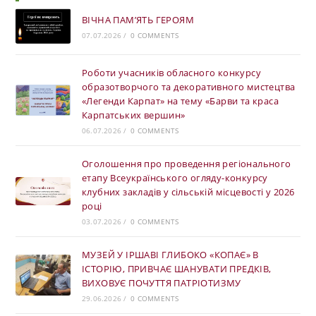
ВІЧНА ПАМ’ЯТЬ ГЕРОЯМ
07.07.2026
/
0 COMMENTS
Роботи учасників обласного конкурсу
образотворчого та декоративного мистецтва
«Легенди Карпат» на тему «Барви та краса
Карпатських вершин»
06.07.2026
/
0 COMMENTS
Оголошення про проведення регіонального
етапу Всеукраїнського огляду-конкурсу
клубних закладів у сільській місцевості у 2026
році
03.07.2026
/
0 COMMENTS
МУЗЕЙ У ІРШАВІ ГЛИБОКО «КОПАЄ» В
ІСТОРІЮ, ПРИВЧАЄ ШАНУВАТИ ПРЕДКІВ,
ВИХОВУЄ ПОЧУТТЯ ПАТРІОТИЗМУ
29.06.2026
/
0 COMMENTS