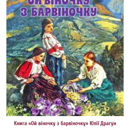
Книга «Ой віночку з барвіночку» Юлії Драгун