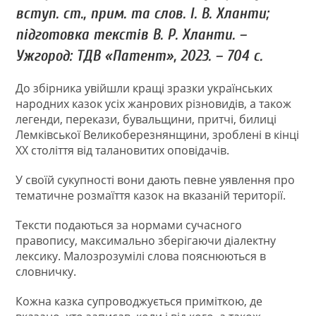
вступ. ст., прим. та слов. І. В. Хланти;
підготовка текстів В. Р. Хланти. –
Ужгород: ТДВ «Патент», 2023. – 704 с.
До збірника увійшли кращі зразки українських
народних казок усіх жанрових різновидів, а також
легенди, перекази, бувальщини, притчі, билиці
Лемківської Великоберезнянщини, зроблені в кінці
ХХ століття від талановитих оповідачів.
У своїй сукупності вони дають певне уявлення про
тематичне розмаїття казок на вказаній території.
Тексти подаються за нормами сучасного
правопису, максимально зберігаючи діалектну
лексику. Малозрозумілі слова пояснюються в
словничку.
Кожна казка супроводжується приміткою, де