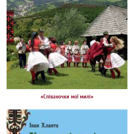
«Співаночки мої милі»