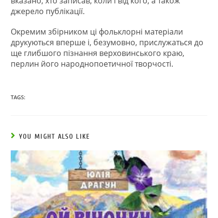
вказано, хто записав, коли і від кого, а також
джерело публікації.
Окремим збірником ці фольклорні матеріали
друкуються вперше і, безумовно, прислужаться до
ще глибшого пізнання верховинського краю,
перлин його народнопоетичної творчості.
TAGS:
YOU MIGHT ALSO LIKE