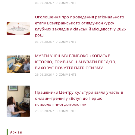
06.07.2026
/
0 COMMENTS
Оголошення про проведення регіонального
етапу Всеукраїнського огляду-конкурсу
клубних закладів у сільській місцевості у 2026
році
03.07.2026
/
0 COMMENTS
МУЗЕЙ У ІРШАВІ ГЛИБОКО «КОПАЄ» В
ІСТОРІЮ, ПРИВЧАЄ ШАНУВАТИ ПРЕДКІВ,
ВИХОВУЄ ПОЧУТТЯ ПАТРІОТИЗМУ
29.06.2026
/
0 COMMENTS
Працівники Центру культури взяли участь в
онлайн-тренінгу «Вступ до Першої
психологічної допомоги»
25.06.2026
/
0 COMMENTS
Архіви