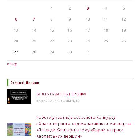
1
2
3
4
5
6
7
8
9
10
11
12
13
14
15
16
17
18
19
20
21
22
23
24
25
26
27
28
29
30
31
« Чер
Останні Новини
ВІЧНА ПАМ’ЯТЬ ГЕРОЯМ
07.07.2026
/
0 COMMENTS
Роботи учасників обласного конкурсу
образотворчого та декоративного мистецтва
«Легенди Карпат» на тему «Барви та краса
Карпатських вершин»