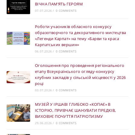
ВІЧНА ПАМ’ЯТЬ ГЕРОЯМ
07.07.2026
/
0 COMMENTS
Роботи учасників обласного конкурсу
образотворчого та декоративного мистецтва
«Легенди Карпат» на тему «Барви та краса
Карпатських вершин»
06.07.2026
/
0 COMMENTS
Оголошення про проведення регіонального
етапу Всеукраїнського огляду-конкурсу
клубних закладів у сільській місцевості у 2026
році
03.07.2026
/
0 COMMENTS
МУЗЕЙ У ІРШАВІ ГЛИБОКО «КОПАЄ» В
ІСТОРІЮ, ПРИВЧАЄ ШАНУВАТИ ПРЕДКІВ,
ВИХОВУЄ ПОЧУТТЯ ПАТРІОТИЗМУ
29.06.2026
/
0 COMMENTS