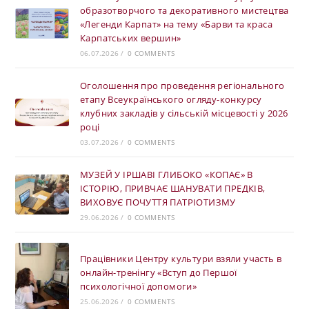
образотворчого та декоративного мистецтва
«Легенди Карпат» на тему «Барви та краса
Карпатських вершин»
06.07.2026
/
0 COMMENTS
Оголошення про проведення регіонального
етапу Всеукраїнського огляду-конкурсу
клубних закладів у сільській місцевості у 2026
році
03.07.2026
/
0 COMMENTS
МУЗЕЙ У ІРШАВІ ГЛИБОКО «КОПАЄ» В
ІСТОРІЮ, ПРИВЧАЄ ШАНУВАТИ ПРЕДКІВ,
ВИХОВУЄ ПОЧУТТЯ ПАТРІОТИЗМУ
29.06.2026
/
0 COMMENTS
Працівники Центру культури взяли участь в
онлайн-тренінгу «Вступ до Першої
психологічної допомоги»
25.06.2026
/
0 COMMENTS