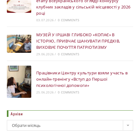
етапу Всеукраїнського огляду-конкурсу
клубних закладів у сільській місцевості у 2026
році
03.07.2026
/
0 COMMENTS
МУЗЕЙ У ІРШАВІ ГЛИБОКО «КОПАЄ» В
ІСТОРІЮ, ПРИВЧАЄ ШАНУВАТИ ПРЕДКІВ,
ВИХОВУЄ ПОЧУТТЯ ПАТРІОТИЗМУ
29.06.2026
/
0 COMMENTS
Працівники Центру культури взяли участь в
онлайн-тренінгу «Вступ до Першої
психологічної допомоги»
25.06.2026
/
0 COMMENTS
Архіви
Обрати місяць