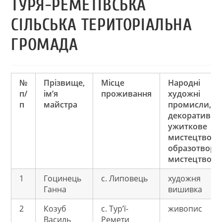
ТУРЯ-РЕМЕТІВСЬКА
СІЛЬСЬКА ТЕРИТОРІАЛЬНА
ГРОМАДА
№
Прізвище,
Місце
Народні
п/
ім’я
проживання
художні
п
майстра
промисли,
декоративно
ужиткове
мистецтво,
образотворч
мистецтво
1
Гоцинець
с. Липовець
художня
Ганна
вишивка
2
Козуб
с. Тур’ї-
живопис
Василь
Ремети