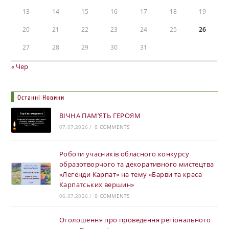
13
14
15
16
17
18
19
20
21
22
23
24
25
26
27
28
29
30
31
« Чер
Останні Новини
ВІЧНА ПАМ’ЯТЬ ГЕРОЯМ
07.07.2026
/
0 COMMENTS
Роботи учасників обласного конкурсу
образотворчого та декоративного мистецтва
«Легенди Карпат» на тему «Барви та краса
Карпатських вершин»
06.07.2026
/
0 COMMENTS
Оголошення про проведення регіонального