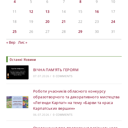
4
5
6
7
8
9
10
11
12
13
14
15
16
17
18
19
20
21
22
23
24
25
26
27
28
29
30
31
« Вер
Лис »
Останні Новини
ВІЧНА ПАМ’ЯТЬ ГЕРОЯМ
07.07.2026
/
0 COMMENTS
Роботи учасників обласного конкурсу
образотворчого та декоративного мистецтва
«Легенди Карпат» на тему «Барви та краса
Карпатських вершин»
06.07.2026
/
0 COMMENTS
Оголошення про проведення регіонального