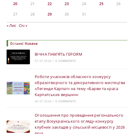
20
21
22
23
24
25
26
27
28
29
30
31
« Лис
Січ »
Останні Новини
ВІЧНА ПАМ’ЯТЬ ГЕРОЯМ
07.07.2026
/
0 COMMENTS
Роботи учасників обласного конкурсу
образотворчого та декоративного мистецтва
«Легенди Карпат» на тему «Барви та краса
Карпатських вершин»
06.07.2026
/
0 COMMENTS
Оголошення про проведення регіонального
етапу Всеукраїнського огляду-конкурсу
клубних закладів у сільській місцевості у 2026
році