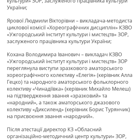
культури» ЗОР, заслуженого працівника культури
України;
Ярової Людмили Вікторівни – викладача-методиста
циклової комісії «Хореографічних дисциплін» КЗВО
«Ужгородський інститут культури і мистецтв» ЗОР,
заслуженого працівника культури України;
Кохана Володимира Іванович – викладач КЗВО
«Ужгородський інститут культури і мистецтв» ЗОР
переглянула виступи зразкового аматорського
хореографічного колективу «Елегія» (керівник Алла
Гецко) та народного аматорського фольклорного
колективу «Чинадіївка» (керівник Михайло Мелеш)
на підтвердження звання «зразковий» та
«народний», а також аматорського джазового
колективу «Диксиленд» (керівник Борис Турянчик)
на присвоєння звання «народний».
Після атестації директор КЗ «Обласний
організаційно-методичний центр культури» ЗОР,