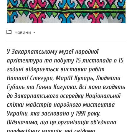
Новини
У Закарпатському музеї народної
архітектури та побуту 15 листопада о 15
годині відкриється виставка робіт
Наталії Стегури, Маріїї Купарь, Людмили
Губаль та Ганни Когутки. Всі вони входять
до Закарпатського осередку Національної
спілки майстрів народного мистецтва
України, яка заснована у 1991 року.
Відзначимо, що ця організація об’єднала
професійних митців, які свідомо