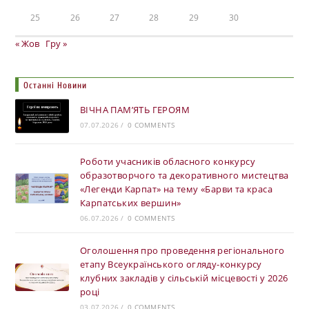
25
26
27
28
29
30
« Жов
Гру »
Останні Новини
ВІЧНА ПАМ’ЯТЬ ГЕРОЯМ
07.07.2026
/
0 COMMENTS
Роботи учасників обласного конкурсу
образотворчого та декоративного мистецтва
«Легенди Карпат» на тему «Барви та краса
Карпатських вершин»
06.07.2026
/
0 COMMENTS
Оголошення про проведення регіонального
етапу Всеукраїнського огляду-конкурсу
клубних закладів у сільській місцевості у 2026
році
03.07.2026
/
0 COMMENTS