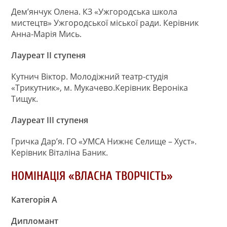
Дем’янчук Олена. КЗ «Ужгородська школа
мистецтв» Ужгородської міської ради. Керівник
Анна-Марія Мись.
Лауреат ІІ ступеня
Кутнич Віктор. Молодіжний театр-студія
«Трикутник», м. Мукачево.Керівник Вероніка
Тищук.
Лауреат ІІІ ступеня
Гричка Дар’я. ГО «УМСА Нижнє Селище – Хуст».
Керівник Віталіна Баник.
НОМІНАЦІЯ «ВЛАСНА ТВОРЧІСТЬ»
Категорія А
Дипломант