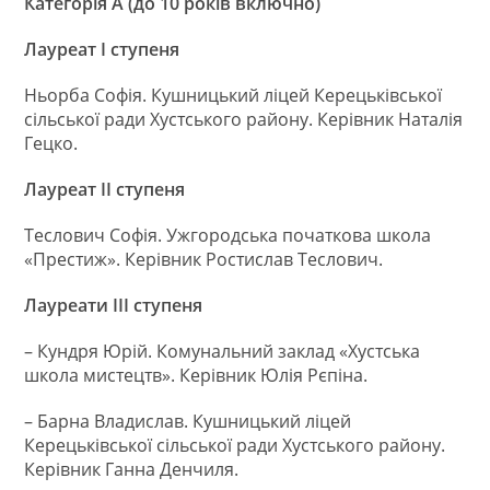
Категорія А (до 10 років включно)
Лауреат І ступеня
Ньорба Софія. Кушницький ліцей Керецьківської
сільської ради Хустського району. Керівник Наталія
Гецко.
Лауреат ІІ ступеня
Теслович Софія. Ужгородська початкова школа
«Престиж». Керівник Ростислав Теслович.
Лауреати ІІІ ступеня
– Кундря Юрій. Комунальний заклад «Хустська
школа мистецтв». Керівник Юлія Рєпіна.
– Барна Владислав. Кушницький ліцей
Керецьківської сільської ради Хустського району.
Керівник Ганна Денчиля.