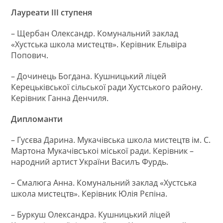
Лауреати ІІІ ступеня
– Щербан Олександр. Комунальний заклад
«Хустська школа мистецтв». Керівник Ельвіра
Попович.
– Дочинець Богдана. Кушницький ліцей
Керецьківської сільської ради Хустського району.
Керівник Ганна Денчиля.
Дипломанти
– Гусєва Дарина. Мукачiвська школа мистецтв iм. С.
Мартона Мукачiвсъкоi мiської ради. Керівник –
народний артист України Василъ Фурдь.
– Смалюга Анна. Комунальний заклад «Хустська
школа мистецтв». Керівник Юлія Рєпіна.
– Буркуш Олександра. Кушницький ліцей