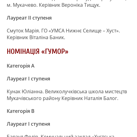
м. Мукачево. Керівник Вероніка Тищук.
Лауреат ІІ ступеня
Смуток Марія. ГО «УМСА Нижнє Селище – Хуст».
Керівник Віталіна Баник.
НОМІНАЦІЯ «ГУМОР»
Категорія А
Лауреат І ступеня
Кунак Юліанна. Великолучківська школа мистецтв
Мукачівського району Керівник Наталія Балог.
Категорія В
Лауреат І ступеня
Барзул Федір. Комунальний заклад «Хустська