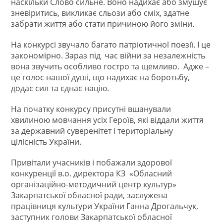
наскільки Слово сильне. Воно надихає або змушує
зневіритись, викликає сльози або сміх, здатне
забрати життя або стати причиною його зміни.
На конкурсі звучало багато патріотичної поезії. І це
закономірно. Зараз під час війни за незалежність
вона звучить особливо гостро та щемливо. Адже –
це голос нашої душі, що надихає на боротьбу,
додає сил та єднає націю.
На початку конкурсу присутні вшанували
хвилиною мовчання усіх Героїв, які віддали життя
за державний суверенітет і територіальну
цілісність України.
Привітали учасників і побажали здорової
конкуренції в.о. директора КЗ «Обласний
організаційно-методичний центр культур»
Закарпатської обласної ради, заслужена
працівниця культури України Ганна Дрогальчук,
заступник голови Закарпатської обласної