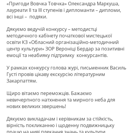
«Пригоди Вовчка Товчка» Олександра Маркуша,
лауреати ІІ та ІІІ ступенів і дипломанти – дипломи,
всі інші – подяки.
Дякуємо ведучій конкурсу – методистці
методичного кабінету початкової мистецької
освіти КЗ «Обласний організаційно-методичний
центр культури» ЗОР Вероніці Бердар за позитивні
емоції та неабияку підтримку конкурсантів.
У рамках конкурсу голова журі, письменник Василь
Густі провів цікаву екскурсію літературним
Закарпаттям.
Щиро вітаємо переможців. Бажаємо
невичерпного натхнення та мирного неба для
нових великих звершень!
Дякуємо викладачам і керівникам за стійкість,
вірність покликанню і щоденну подвижницьку
працю на ниві плекання знань та культури.