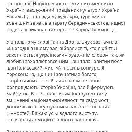
організації Національної спілки письменників
України, заслужений працівник культури України
Василь Густі та відділу культури, туризму та
зовнішніх зв’язків апарату Середнянської селищної
ради та її виконавчих органів Каріна Бежинець.
У вітальному слові Ганна Дрогальчук зазначила:
«Сьогодні в цьому залі зібралися ті, хто любить і
захоплюється українським художнім словом так, як
любив і захоплювався ним наш талановитий поет
Іван Ірлявський, чиє ім’я носить конкурс. Я
переконана, що нині звучатиме багато
патріотичних поезій, адже вони не лише
розповідають історію України, але й формують
майбутнє. Вони є важливим інструментом у
зміцненні національної єдності та свідомості,
допомагають згуртуватися навколо спільних
цінностей. Бажаю усім вдалого виступу,
позитивних емоцій і гарного настрою».
Засновник конкурсу – департамент культури