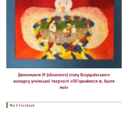
Дипломанти ІІІ (обласного) етапу Всеукраїнського
конкурсу учнівської творчості «Об’єднаймося ж, брати
мої»
Ми У Facebook