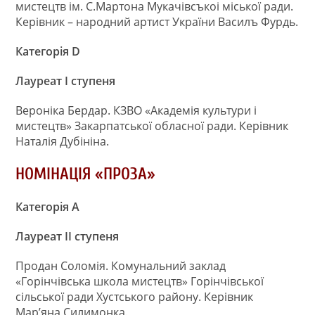
мистецтв iм. С.Мартона Мукачiвсъкоi мiської ради.
Керівник – народний артист України Василъ Фурдь.
Категорія
D
Лауреат І ступеня
Вероніка Бердар. КЗВО «Академія культури і
мистецтв» Закарпатської обласної ради. Керівник
Наталія Дубініна.
НОМІНАЦІЯ «ПРОЗА»
Категорія А
Лауреат ІІ ступеня
Продан Соломія. Комунальний заклад
«Горінчівська школа мистецтв» Горінчівської
сільської ради Хустського району. Керівник
Мар’яна Силимонка.