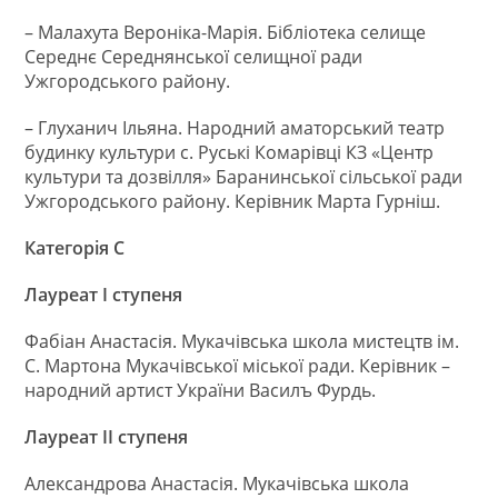
– Малахута Вероніка-Марія. Бібліотека селище
Середнє Середнянської селищної ради
Ужгородського району.
– Глуханич Ільяна. Народний аматорський театр
будинку культури с. Руські Комарівці КЗ «Центр
культури та дозвілля» Баранинської сільської ради
Ужгородського району. Керівник Марта Гурніш.
Категорія С
Лауреат І ступеня
Фабiан Анастасiя. Мукачiвська школа мистецтв iм.
С. Мартона Мукачiвської мiської ради. Керівник –
народний артист України Василъ Фурдь.
Лауреат ІІ ступеня
Александрова Анастасiя. Мукачiвська школа