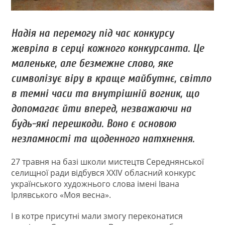
Надія на перемогу під час конкурсу
жевріла в серці кожного конкурсанта. Це
маленьке, але безмежне слово, яке
символізує віру в краще майбутнє, світло
в темні часи та внутрішній вогник, що
допомагає йти вперед, незважаючи на
будь-які перешкоди. Воно є основою
незламності та щоденного натхнення.
27 травня на базі школи мистецтв Середнянської
селищної ради відбувся ХХІV обласний конкурс
українського художнього слова імені Івана
Ірлявського «Моя весна».
І в котре присутні мали змогу переконатися