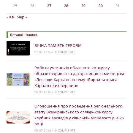
25
26
27
28
29
30
31
« Кві
Чер »
Останні Новини
ВІЧНА ПАМ’ЯТЬ ГЕРОЯМ
07.07.2026
/
0 COMMENTS
Роботи учасників обласного конкурсу
образотворчого та декоративного мистецтва
«Легенди Карпат» на тему «Барви та краса
Карпатських вершин»
06.07.2026
/
0 COMMENTS
Оголошення про проведення регіонального
етапу Всеукраїнського огляду-конкурсу
клубних закладів у сільській місцевості у 2026
році
03.07.2026
/
0 COMMENTS