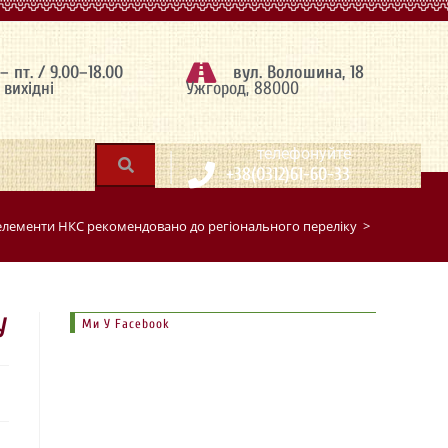
 – пт. / 9.00–18.00
вул. Волошина, 18
– вихідні
Ужгород, 88000
|
телефонуйте
+38(0312)61-60-33
елементи НКС рекомендовано до регіонального переліку
>
У
Ми У Facebook