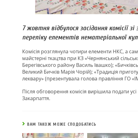
7 жовтня відбулося засідання комісії зі
переліку елементів нематеріальної кул
Комісія розглянула чотири елементи НКС, а сам
майстерні ткацтва при КЗ «Чернянський сільсь
Берегівського району Василь Івашко); «Бичківс
Великий Бичків Марія Чорій); «Традиція приго
леквару» (презентувала голова правління ГО 
Після обговорення комісія вирішила подати усі
Закарпаття.
ВАМ ТАКОЖ МОЖЕ СПОДОБАТИСЬ