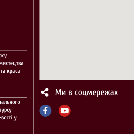
рсу
 мистецтва
та краса
Ми в соцмережах
нального
курсу
вості у