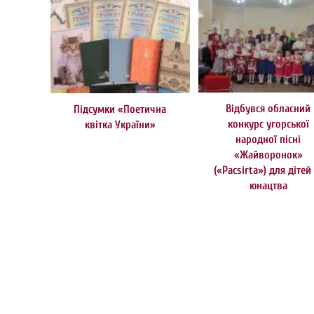
Відбувся обласний
Підсумки «Поетична
конкурс угорської
квітка України»
народної пісні
«Жайворонок»
(«Расsirtа») для дітей
юнацтва