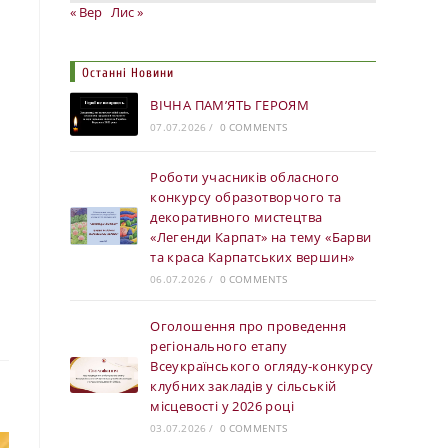
« Вер
Лис »
Останні Новини
ВІЧНА ПАМ’ЯТЬ ГЕРОЯМ
07.07.2026
/
0 COMMENTS
Роботи учасників обласного
конкурсу образотворчого та
декоративного мистецтва
«Легенди Карпат» на тему «Барви
та краса Карпатських вершин»
06.07.2026
/
0 COMMENTS
Оголошення про проведення
регіонального етапу
Всеукраїнського огляду-конкурсу
клубних закладів у сільській
місцевості у 2026 році
03.07.2026
/
0 COMMENTS