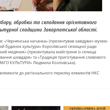
 збору, обробки та складання орієнтовного
ьтурної спадщини Закарпатської області.
е: «Чернянська начанка» (презентував завідувач музею-
кий будинок культури» Королівської селищної ради
ький медяник» (презентувала майстриня із селища
тування шовдаря» та «Традиція приготування сливового
«ІМАГО КУЛЬТУРИ» Людмила Козловська).
 елементи до регіонального переліку елементів НКС