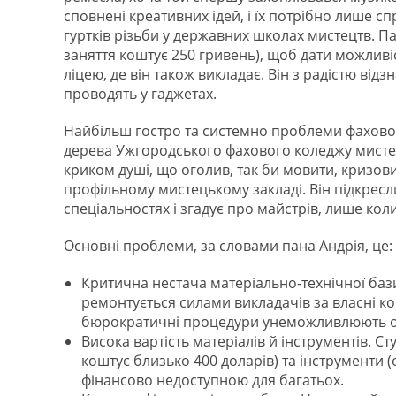
сповнені креативних ідей, і їх потрібно лише с
гуртків різьби у державних школах мистецтв. Па
заняття коштує 250 гривень), щоб дати можливі
ліцею, де він також викладає. Він з радістю від
проводять у гаджетах.
Найбільш гостро та системно проблеми фахової
дерева Ужгородського фахового коледжу мистецт
криком душі, що оголив, так би мовити, кризовий
профільному мистецькому закладі. Він підкресл
спеціальностях і згадує про майстрів, лише кол
Основні проблеми, за словами пана Андрія, це:
Критична нестача матеріально-технічної баз
ремонтується силами викладачів за власні ко
бюрократичні процедури унеможливлюють офі
Висока вартість матеріалів й інструментів. С
коштує близько 400 доларів) та інструменти (
фінансово недоступною для багатьох.