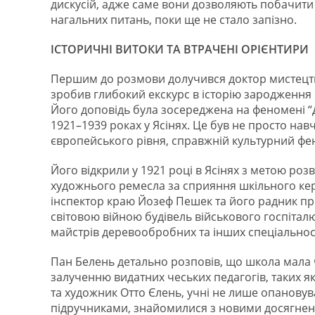
дискусій, адже саме вони дозволяють побачити
нагальних питань, поки ще не стало запізно.
ІСТОРИЧНІ ВИТОКИ ТА ВТРАЧЕНІ ОРІЄНТИРИ
Першим до розмови долучився доктор мистецтв
зробив глибокий екскурс в історію зародження пр
Його доповідь була зосереджена на феномені “Д
1921–1939 роках у Ясінях. Це був не просто на
європейського рівня, справжній культурний фе
Його відкрили у 1921 році в Ясінях з метою роз
художнього ремесла за сприяння шкільного кер
інспектор краю Йозеф Пешек та його радник 
світовою війною будівель військового госпіталю 
майстрів деревообробних та інших спеціальнос
Пан Белень детально розповів, що школа мала
залученню видатних чеських педагогів, таких я
та художник Отто Єлень, учні не лише опановув
підручниками, знайомилися з новими досягнення