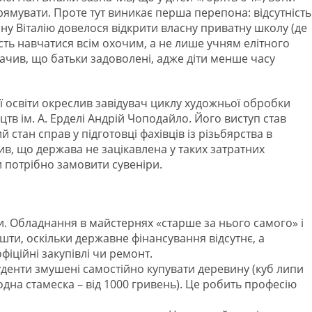
прямувати. Проте тут виникає перша перепона: відсутність
ну Віталію довелося відкрити власну приватну школу (де
сть навчатися всім охочим, а не лише учням елітного
значив, що батьки задоволені, адже діти менше часу
 освіти окреслив завідувач циклу художньої обробки
в ім. А. Ерделі Андрій Чоподайло. Його виступ став
 стан справ у підготовці фахівців із різьбярства в
ив, що держава не зацікавлена у таких затратних
и потрібно замовити сувеніри.
и. Обладнання в майстернях «старше за нього самого» і
шти, оскільки державне фінансування відсутнє, а
ційні закупівлі чи ремонт.
туденти змушені самостійно купувати деревину (куб липи
одна стамеска – від 1000 гривень). Це робить професію