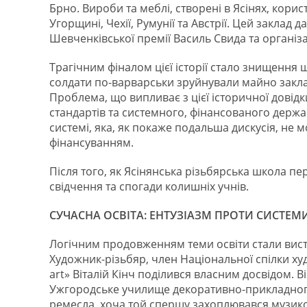
Брно. Вироби та меблі, створені в Ясінях, кори
Угорщині, Чехії, Румунії та Австрії. Цей заклад 
Шевченківської премії Василь Свида та організа
Трагічним фіналом цієї історії стало знищення 
солдати по-варварськи зруйнували майно закладу,
Проблема, що випливає з цієї історичної довідк
стандартів та системного, фінансованого держа
системі, яка, як покаже подальша дискусія, не м
фінансуванням.
Після того, як Ясінянська різьбярська школа пе
свідчення та спогади колишніх учнів.
СУЧАСНА ОСВІТА: ЕНТУЗІАЗМ ПРОТИ СИСТЕМ
Логічним продовженням теми освіти стали вист
Художник-різьбяр, член Національної спілки ху
art» Віталій Кінч поділився власним досвідом. Ві
Ужгородське училище декоративно-прикладного
ремесла, хоча той спершу захоплювався музикою.