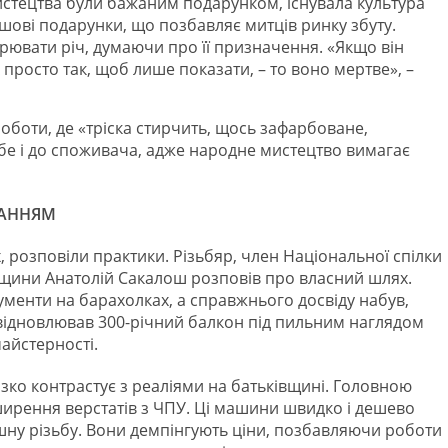
истецтва були бажаним подарунком, існувала культура
шові подарунки, що позбавляє митців ринку збуту.
орювати річ, думаючи про її призначення. «Якщо він
 просто так, щоб лише показати, – то воно мертве», –
оботи, де «тріска стирчить, щось зафарбоване,
ебе і до споживача, адже народне мистецтво вимагає
ВАННЯМ
, розповіли практики. Різьбяр, член Національної спілки
івщини Анатолій Сакалош розповів про власний шлях.
рументи на барахолках, а справжнього досвіду набув,
 відновлював 300-річний балкон під пильним наглядом
айстерності.
ізко контрастує з реаліями на батьківщині. Головною
ширення верстатів з ЧПУ. Ці машини швидко і дешево
ну різьбу. Вони демпінгують ціни, позбавляючи роботи