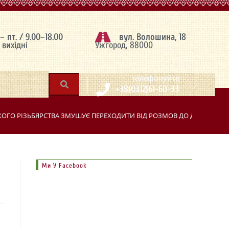
 – пт. / 9.00–18.00
вул. Волошина, 18
– вихідні
Ужгород, 88000
|
телефонуйте
+38(0312)61-60-33
ОГО РІЗЬБЯРСТВА ЗМУШУЄ ПЕРЕХОДИТИ ВІД РОЗМОВ ДО ДІЙ
>
Ми У Facebook