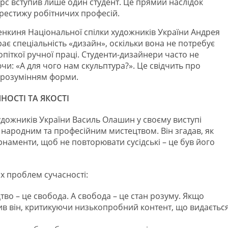
рс вступив лише один студент. Це прямий наслідок
рестижу робітничих професій.
енкиня Національної спілки художників України Андрея
є спеціальність «дизайн», оскільки вона не потребує
піткої ручної праці. Студенти-дизайнери часто не
чи: «А для чого нам скульптура?». Це свідчить про
а розумінням форми.
НОСТІ ТА ЯКОСТІ
удожників України Василь Олашин у своєму виступі
 народним та професійним мистецтвом. Він згадав, як
наменти, щоб не повторювати сусідські – це був його
х проблем сучасності:
во – це свобода. А свобода – це стан розуму. Якщо
чив він, критикуючи низькопробний контент, що видаєтьс