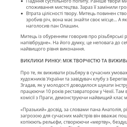
Падіння суспільного попиту. Раніше твори м
споживання мистецтва. Зараз її замінили гро
Втрата цілісності твору. Митець повинен ств
зробив річ, вона має знайти своє місце… А як
наголосив пан Олашин.
Митець із обуренням говорив про різьбярські р
напівбрудне». На його думку, це неповага до с
найвищого рівня виконання.
ВИКЛИКИ РИНКУ: МІЖ ТВОРЧІСТЮ ТА ВИЖИ
Про те, як виживати різьбяру в сучасних умовах
художників України та завідувач клубу з Берег
Згадав, як у молодості доводилося шукати інст
працюючи 10 років реставратором у Чехії. Там
комісії з Праги, демонструючи найвищий клас м
«Празький» досвід, за словами пана Анатолія, р
загрозою для сучасних майстрів він вважає по
копіюють рельєфи, створюючи «мертву», бездуш