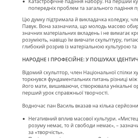
Катастрофічне падіння набору. На перший ку
попередніх проблем та загального падіння п
Цю думку підтримала й викладачка коледжу, чл
Павук. Вона зазначила, що молодь масово обира
значних матеріальних вкладень і не вимагає кро
розуміють, навіщо їм вивчати скульптуру, питаю
глибокий розрив із матеріальною культурою т
НАРОДНЕ І ПРОФЕСІЙНЕ: У ПОШУКАХ ІДЕНТИЧ
Відомий скульптор, член Національної спілки х
торкнувся фундаментальних питань різниці між
його мати, вишиваючи, створювала унікальні ор
перший урок справжньої творчості.
Водночас пан Василь вказав на кілька серйозни
Негативний вплив масової культури. «Мистецт
розуму немає, то й свободи немає», – зазна
за «творчість».