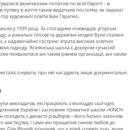
стувалися величезним попитом по всій Європі – в
дав путівку в життя таким видатним постатям, як лауреат
тор художньої освіти Іван Гарапко.
школи у 1939 році. За спогадами очевидців, угорські
 а унікальні гіпсові та дерев’яні моделі були спалені.
и, є надзвичайно гострою: втрата високих освітніх
вою підходу. Ясінянська школа є докором сучасній
оже похвалитися ані таким рівнем організації, ані таким
рестала існувати, про неї нагадують лише документальні
И
упи викладачів, які працюють з молоддю сьогодні.
дожників України і засновник приватної школи «KINCH-
н походить з династії різьбярів – його батько закінчив
 мистецтва, і саме він прищепив синові любов до
 Пан Віталій зазначив, що у дітей «горять очі», вони