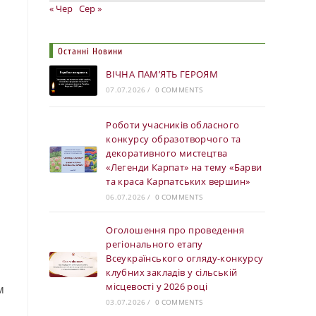
« Чер
Сер »
Останні Новини
ВІЧНА ПАМ’ЯТЬ ГЕРОЯМ
07.07.2026
/
0 COMMENTS
Роботи учасників обласного
конкурсу образотворчого та
декоративного мистецтва
«Легенди Карпат» на тему «Барви
та краса Карпатських вершин»
06.07.2026
/
0 COMMENTS
Оголошення про проведення
регіонального етапу
Всеукраїнського огляду-конкурсу
клубних закладів у сільській
місцевості у 2026 році
м
03.07.2026
/
0 COMMENTS