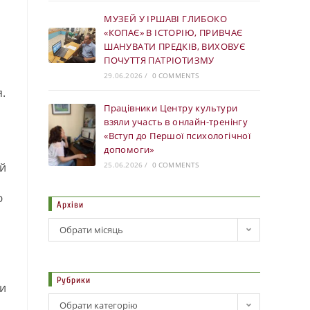
МУЗЕЙ У ІРШАВІ ГЛИБОКО
«КОПАЄ» В ІСТОРІЮ, ПРИВЧАЄ
ШАНУВАТИ ПРЕДКІВ, ВИХОВУЄ
ПОЧУТТЯ ПАТРІОТИЗМУ
29.06.2026
/
0 COMMENTS
.
Працівники Центру культури
взяли участь в онлайн-тренінгу
«Вступ до Першої психологічної
допомоги»
25.06.2026
/
0 COMMENTS
ій
ю
Архіви
Обрати місяць
Рубрики
ми
Обрати категорію