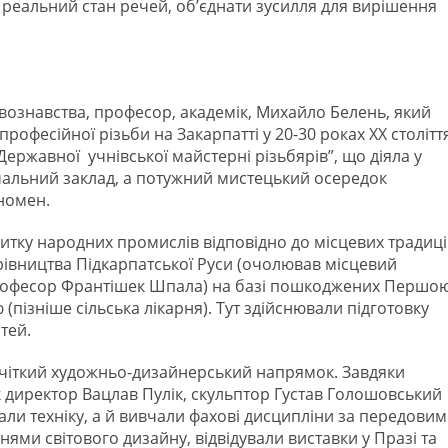
 реальний стан речей, об’єднати зусилля для вирішення
ознавства, професор, академік, Михайло Белень, який
офесійної різьби на Закарпатті у 20-30 роках ХХ століття
ержавної учнівської майстерні різьбярів”, що діяла у
вчальний заклад, а потужний мистецький осередок
номен.
витку народних промислів відповідно до місцевих традиц
івництва Підкарпатської Руси (очолював місцевий
професор Франтішек Шпала) на базі пошкоджених Першо
(пізніше сільська лікарня). Тут здійснювали підготовку
тей.
 чіткий художньо-дизайнерський напрямок. Завдяки
к директор Вацлав Пулік, скульптор Густав Голошовський
али техніку, а й вивчали фахові дисципліни за передови
ми світового дизайну, відвідували виставки у Празі та