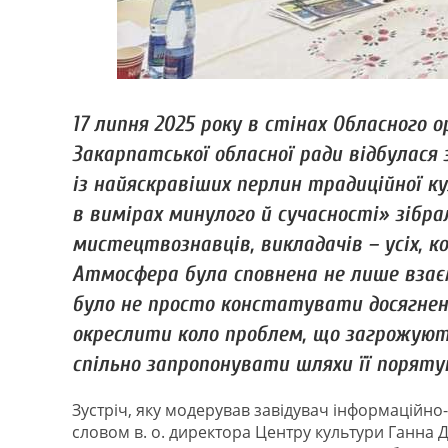
17 липня 2025 року в стінах Обласного
Закарпатської обласної ради відбулася 
із найяскравіших перлин традиційної к
в вимірах минулого й сучасності» зібра
мистецтвознавців, викладачів – усіх, к
Атмосфера була сповнена не лише взаєм
було не просто констатувати досягненн
окреслити коло проблем, що загрожують
спільно запропонувати шляхи її поряту
Зустріч, яку модерував завідувач інформаційно
словом в. о. директора Центру культури Ганна 