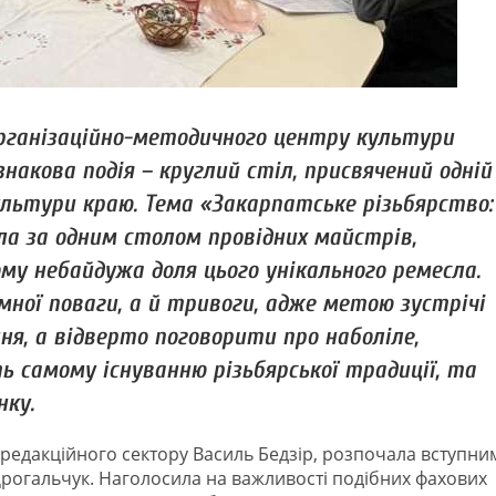
 організаційно-методичного центру культури
знакова подія – круглий стіл, присвячений одній
ультури краю. Тема «Закарпатське різьбярство:
ла за одним столом провідних майстрів,
ому небайдужа доля цього унікального ремесла.
ної поваги, а й тривоги, адже метою зустрічі
я, а відверто поговорити про наболіле,
 самому існуванню різьбярської традиції, та
нку.
-редакційного сектору Василь Бедзір, розпочала вступни
Дрогальчук. Наголосила на важливості подібних фахових