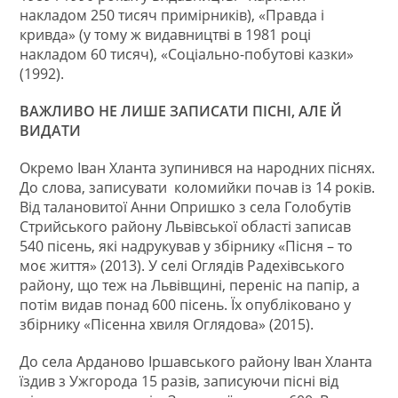
накладом 250 тисяч примірників), «Правда і
кривда» (у тому ж видавництві в 1981 році
накладом 60 тисяч), «Соціально-побутові казки»
(1992).
ВАЖЛИВО НЕ ЛИШЕ ЗАПИСАТИ ПІСНІ, АЛЕ Й
ВИДАТИ
Окремо Іван Хланта зупинився на народних піснях.
До слова, записувати коломийки почав із 14 років.
Від талановитої Анни Опришко з села Голобутів
Стрийського району Львівської області записав
540 пісень, які надрукував у збірнику «Пісня – то
моє життя» (2013). У селі Оглядів Радехівського
району, що теж на Львівщині, переніс на папір, а
потім видав понад 600 пісень. Їх опубліковано у
збірнику «Пісенна хвиля Оглядова» (2015).
До села Арданово Іршавського району Іван Хланта
їздив з Ужгорода 15 разів, записуючи пісні від