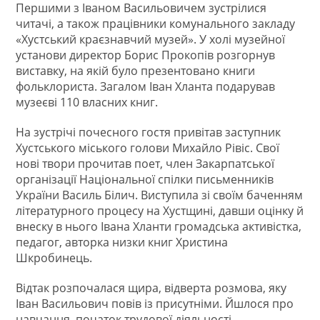
Першими з Іваном Васильовичем зустрілися
читачі, а також працівники комунального закладу
«Хустський краєзнавчий музей». У холі музейної
установи директор Борис Прокопів розгорнув
виставку, на якій було презентовано книги
фольклориста. Загалом Іван Хланта подарував
музеєві 110 власних книг.
На зустрічі почесного гостя привітав заступник
Хустського міського голови Михайло Рівіс. Свої
нові твори прочитав поет, член Закарпатської
організації Національної спілки письменників
України Василь Білич. Виступила зі своїм баченням
літературного процесу на Хустщині, давши оцінку й
внеску в нього Івана Хланти громадська активістка,
педагог, авторка низки книг Христина
Шкробинець.
Відтак розпочалася щира, відверта розмова, яку
Іван Васильович повів із присутніми. Йшлося про
навчання, початок трудової діяльності,