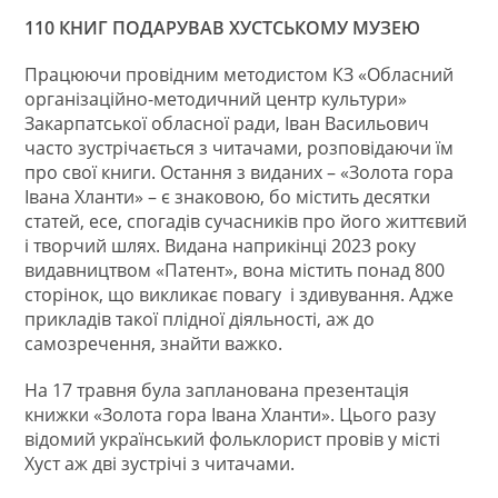
110 КНИГ ПОДАРУВАВ ХУСТСЬКОМУ МУЗЕЮ
Працюючи провідним методистом КЗ «Обласний
організаційно-методичний центр культури»
Закарпатської обласної ради, Іван Васильович
часто зустрічається з читачами, розповідаючи їм
про свої книги. Остання з виданих – «Золота гора
Івана Хланти» – є знаковою, бо містить десятки
статей, есе, спогадів сучасників про його життєвий
і творчий шлях. Видана наприкінці 2023 року
видавництвом «Патент», вона містить понад 800
сторінок, що викликає повагу і здивування. Адже
прикладів такої плідної діяльності, аж до
самозречення, знайти важко.
На 17 травня була запланована презентація
книжки «Золота гора Івана Хланти». Цього разу
відомий український фольклорист провів у місті
Хуст аж дві зустрічі з читачами.