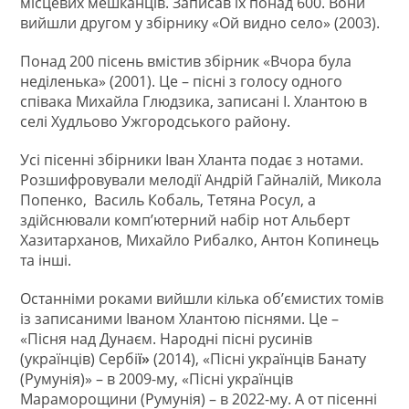
місцевих мешканців. Записав їх понад 600. Вони
вийшли другом у збірнику «Ой видно село» (2003).
Понад 200 пісень вмістив збірник «Вчора була
неділенька» (2001). Це – пісні з голосу одного
співака Михайла Глюдзика, записані І. Хлантою в
селі Худльово Ужгородського району.
Усі пісенні збірники Іван Хланта подає з нотами.
Розшифровували мелодії Андрій Гайналій, Микола
Попенко, Василь Кобаль, Тетяна Росул, а
здійснювали компʼютерний набір нот Альберт
Хазитарханов, Михайло Рибалко, Антон Копинець
та інші.
Останніми роками вийшли кілька об’ємистих томів
із записаними Іваном Хлантою піснями. Це –
«Пісня над Дунаєм. Народні пісні русинів
(українців) Сербі
ї»
(2014), «Пісні українців Банату
(Румунія)» – в 2009-му, «Пісні українців
Мараморощини (Румунія) – в 2022-му. А от пісенні