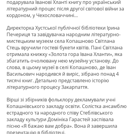
подарувала Іванові Хланті книгу про український
літературний процес після другої світової війни за
кордоном, у Чехословаччині…
Директорка Хустської публічної бібліотеки Ірина
Печериця та завідувачка народним літературно-
мистецьким музеєм села Копашново Світлана
Стець вручили гостеві букети квітів. Пані Світлана
отримала книжку «Золота гора Івана Хланти», яка
збагатить очолювану нею музейну установу. До
слова, в цьому музеї в селі Копашново, де Іван
Васильович народився й виріс, зібрано понад 4
тисячі книг. Детально представлено історію
літературного процесу Закарпаття.
Вірші зі збірників фольклору декламували учні
Копашнівського закладу освіти. Солістка ансамблю
естрадного та народного співу Стеблівського
закладу культури Домініка Гарастей заспівала
пісню «Я бажаю вам добра». Вона й завершила
презентацію в бібліотеці.