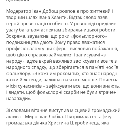
Модератор Іван Добош розповів про життєвий і
творчий шлях Івана Хланти. Відтак слово взяв
герой презентації особисто. У розповіді приділив
увагу багатьом аспектам збиральницької роботи.
Зокрема, зауважив, що роки «фольклорного»
подвижництва дають йому право вважатися
професіоналом у цій сфері. І висловив побажання,
щоб цією справою займалися і записувачі «з
народу», адже вкрай важливо зафіксувати все те з
народного спадку, що зберігається в пам’яті носіїв
фольклору. «З кожним роком тих, хто знає народні
казки й легенди, залишається все менше. Почесна
місія сучасників – зафіксувати все, що вони знають,
і видати, щоб фольклорні скарби не були втрачені
назавжди».
Зі словами вітання виступив місцевий громадський
активіст Мирослав Любка. Підтримала естафету
громадська діячка Христина Шкробинець, яка