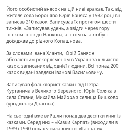
Його особистий внесок на цій ниві вражає. Так, від
жителя села Бороняво Юрія Баняса у 1982 році він
записав 210 казок. Записував їх протягом шести
тижнів. «Записував удень, а звідти через гору
пішком ішов до Нанкова, а потім на автобусі
доїжджав до рідного Копашнова.
За словами Івана Хланти, Юрій Баняс є
абсолютним рекордсменом в Україні за кількістю
казок, записаних від однієї людини. Всі понад 200
казок видані завдяки Іванові Васильовичу.
Записував фольклорист казки і від Петра
Куртанича з Великого Березного, Юрія Соляка з
села Ставне, Михайла Майора з селища Вишково
(уродженця Драгова).
На сьогодні вже вийшли понад два десятки книг із
казками. Серед них – «Казки Карпат» (виходили в
1989 і 1990 роках у видавництві «Карпати»