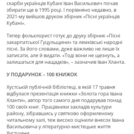
скарби українців Кубані Іван Васильович почав
збирати ще в 1995 році. І порівняно недавно, в
2021-му вийшов друком збірник «Пісні українців
Кубані».
Тепер фольклорист готує до друку збірник «Пісні
закарпатської Гуцульщини» та лемківські народні
пісні. За його словами, дуже важливо не лише їх
записати, але й видати. «Тоді вони не щезнуть, а
залишаться для нащадків», – зазначив Іван Хланта.
У ПОДАРУНОК – 100 КНИЖОК
Хустській публічній бібліотеці, в якій 17 травня
відбулася презентація книжки «Золота гора Івана
Хланти», автор того самого дня подарував понад
100 своїх книг. Працівники закладів культури
району, зібравшись у святково оформленому
читальному залі, теж високо оцінили внесок Івана
Васильовича у літературно-мистецьке життя
Хустщини.