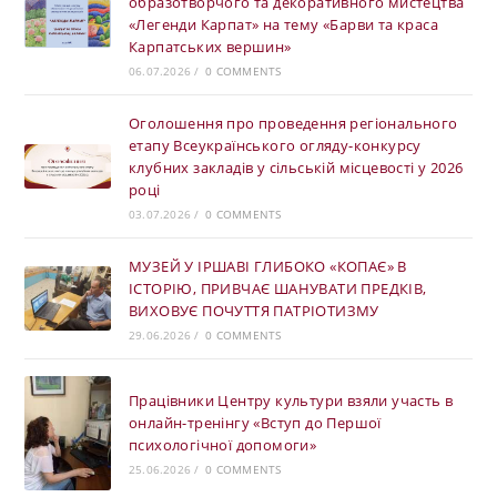
образотворчого та декоративного мистецтва
«Легенди Карпат» на тему «Барви та краса
Карпатських вершин»
06.07.2026
/
0 COMMENTS
Оголошення про проведення регіонального
етапу Всеукраїнського огляду-конкурсу
клубних закладів у сільській місцевості у 2026
році
03.07.2026
/
0 COMMENTS
МУЗЕЙ У ІРШАВІ ГЛИБОКО «КОПАЄ» В
ІСТОРІЮ, ПРИВЧАЄ ШАНУВАТИ ПРЕДКІВ,
ВИХОВУЄ ПОЧУТТЯ ПАТРІОТИЗМУ
29.06.2026
/
0 COMMENTS
Працівники Центру культури взяли участь в
онлайн-тренінгу «Вступ до Першої
психологічної допомоги»
25.06.2026
/
0 COMMENTS