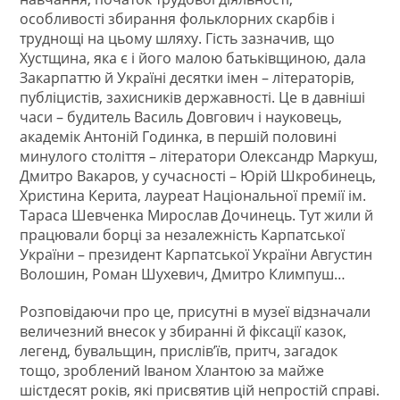
особливості збирання фольклорних скарбів і
труднощі на цьому шляху. Гість зазначив, що
Хустщина, яка є і його малою батьківщиною, дала
Закарпаттю й Україні десятки імен – літераторів,
публіцистів, захисників державності. Це в давніші
часи – будитель Василь Довгович і науковець,
академік Антоній Годинка, в першій половині
минулого століття – літератори Олександр Маркуш,
Дмитро Вакаров, у сучасності – Юрій Шкробинець,
Христина Керита, лауреат Національної премії ім.
Тараса Шевченка Мирослав Дочинець. Тут жили й
працювали борці за незалежність Карпатської
України – президент Карпатської України Августин
Волошин, Роман Шухевич, Дмитро Климпуш…
Розповідаючи про це, присутні в музеї відзначали
величезний внесок у збиранні й фіксації казок,
легенд, бувальщин, прислівʼїв, притч, загадок
тощо, зроблений Іваном Хлантою за майже
шістдесят років, які присвятив цій непростій справі.