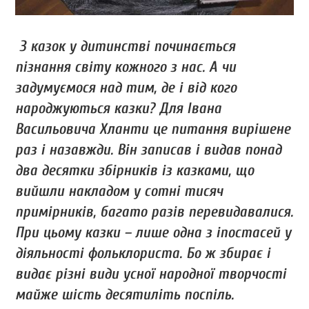
З казок у дитинстві починається
пізнання світу кожного з нас. А чи
задумуємося над тим, де і від кого
народжуються казки? Для Івана
Васильовича Хланти це питання вирішене
раз і назавжди. Він записав і видав понад
два десятки збірників із казками, що
вийшли накладом у сотні тисяч
примірників, багато разів перевидавалися.
При цьому казки – лише одна з іпостасей у
діяльності фольклориста. Бо ж збирає і
видає різні види усної народної творчості
майже шість десятиліть поспіль.