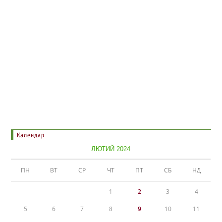
Календар
ЛЮТИЙ 2024
ПН
ВТ
СР
ЧТ
ПТ
СБ
НД
1
2
3
4
5
6
7
8
9
10
11