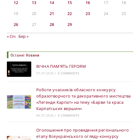
12
13
14
15
16
17
18
19
20
21
22
23
24
25
26
27
28
29
« Січ
Бер »
Останні Новини
ВІЧНА ПАМ’ЯТЬ ГЕРОЯМ
07.07.2026
/
0 COMMENTS
Роботи учасників обласного конкурсу
образотворчого та декоративного мистецтва
«Легенди Карпат» на тему «Барви та краса
Карпатських вершин»
06.07.2026
/
0 COMMENTS
Оголошення про проведення регіонального
етапу Всеукраїнського огляду-конкурсу