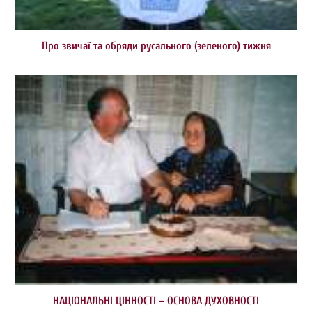
Про звичаї та обряди русального (зеленого) тижня
НАЦІОНАЛЬНІ ЦІННОСТІ – ОСНОВА ДУХОВНОСТІ