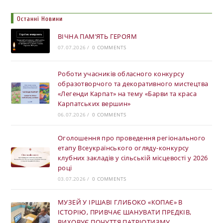
Останні Новини
ВІЧНА ПАМ’ЯТЬ ГЕРОЯМ
07.07.2026
/
0 COMMENTS
Роботи учасників обласного конкурсу
образотворчого та декоративного мистецтва
«Легенди Карпат» на тему «Барви та краса
Карпатських вершин»
06.07.2026
/
0 COMMENTS
Оголошення про проведення регіонального
етапу Всеукраїнського огляду-конкурсу
клубних закладів у сільській місцевості у 2026
році
03.07.2026
/
0 COMMENTS
МУЗЕЙ У ІРШАВІ ГЛИБОКО «КОПАЄ» В
ІСТОРІЮ, ПРИВЧАЄ ШАНУВАТИ ПРЕДКІВ,
ВИХОВУЄ ПОЧУТТЯ ПАТРІОТИЗМУ