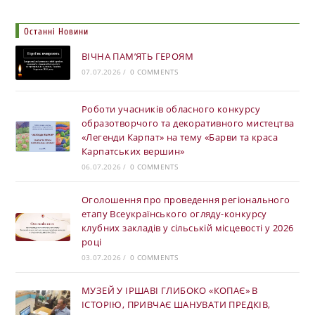
Останні Новини
ВІЧНА ПАМ’ЯТЬ ГЕРОЯМ
07.07.2026
/
0 COMMENTS
Роботи учасників обласного конкурсу
образотворчого та декоративного мистецтва
«Легенди Карпат» на тему «Барви та краса
Карпатських вершин»
06.07.2026
/
0 COMMENTS
Оголошення про проведення регіонального
етапу Всеукраїнського огляду-конкурсу
клубних закладів у сільській місцевості у 2026
році
03.07.2026
/
0 COMMENTS
МУЗЕЙ У ІРШАВІ ГЛИБОКО «КОПАЄ» В
ІСТОРІЮ, ПРИВЧАЄ ШАНУВАТИ ПРЕДКІВ,