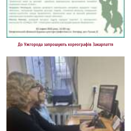
До Ужгорода запрошують хореографів Закарпаття