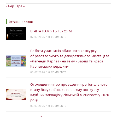
« Бер
Тра »
Останні Новини
ВІЧНА ПАМ’ЯТЬ ГЕРОЯМ
07.07.2026
/
0 COMMENTS
Роботи учасників обласного конкурсу
образотворчого та декоративного мистецтва
«Легенди Карпат» на тему «Барви та краса
Карпатських вершин»
06.07.2026
/
0 COMMENTS
Оголошення про проведення регіонального
етапу Всеукраїнського огляду-конкурсу
клубних закладів у сільській місцевості у 2026
році
03.07.2026
/
0 COMMENTS