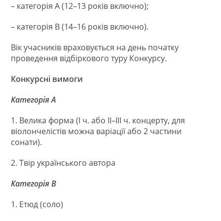
– категорія А (12–13 років включно);
– категорія В (14–16 років включно).
Вік учасників враховується на день початку
проведення відбіркового туру Конкурсу.
Конкурсні вимоги
Категорія А
1. Велика форма (I ч. або II–III ч. концерту, для
віолончелістів можна варіації або 2 частини
сонати).
2. Твір українського автора
Категорія В
1. Етюд (соло)