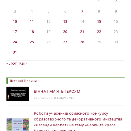
1
2
3
4
5
6
7
8
9
10
11
12
13
14
15
16
17
18
19
20
21
22
23
24
25
26
27
28
29
30
31
« Лют
Кві »
Останні Новини
ВІЧНА ПАМ’ЯТЬ ГЕРОЯМ
07.07.2026
/
0 COMMENTS
Роботи учасників обласного конкурсу
образотворчого та декоративного мистецтва
«Легенди Карпат» на тему «Барви та краса
Карпатських вершин»