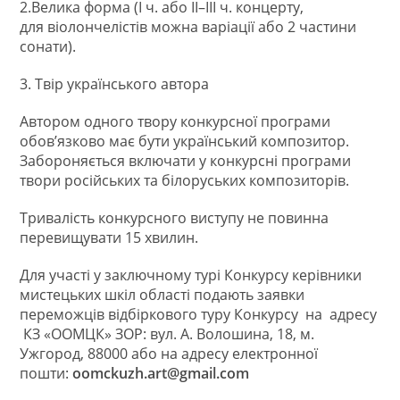
2.Велика форма (I ч. або II–III ч. концерту,
для віолончелістів можна варіації або 2 частини
сонати).
3. Твір українського автора
Автором одного твору конкурсної програми
обов’язково має бути український композитор.
Забороняється включати у конкурсні програми
твори російських та білоруських композиторів.
Тривалість конкурсного виступу не повинна
перевищувати 15 хвилин.
Для участі у заключному турі Конкурсу керівники
мистецьких шкіл області подають заявки
переможців відбіркового туру Конкурсу на адресу
КЗ «ООМЦК» ЗОР: вул. А. Волошина, 18, м.
Ужгород, 88000 або на адресу електронної
пошти:
oomckuzh.art@gmail.com