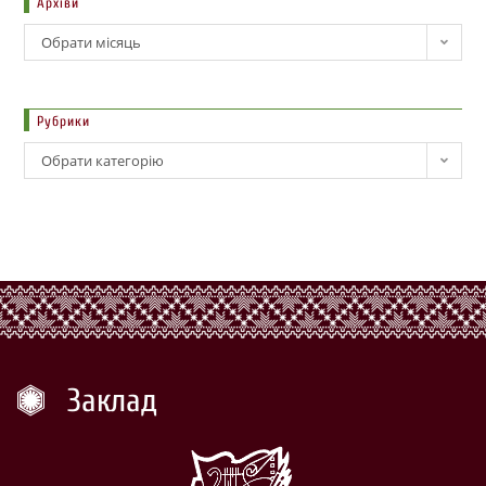
Архіви
Обрати місяць
Рубрики
Обрати категорію
Заклад