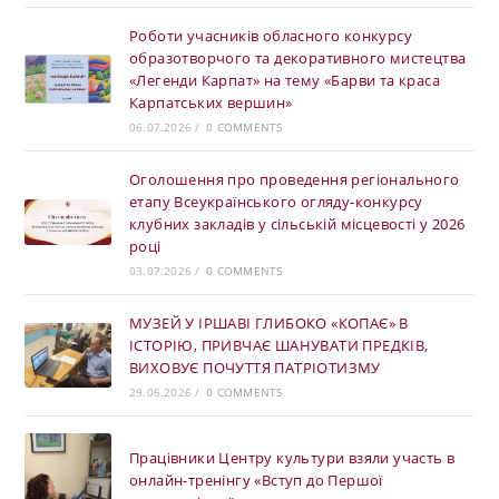
Роботи учасників обласного конкурсу
образотворчого та декоративного мистецтва
«Легенди Карпат» на тему «Барви та краса
Карпатських вершин»
06.07.2026
/
0 COMMENTS
Оголошення про проведення регіонального
етапу Всеукраїнського огляду-конкурсу
клубних закладів у сільській місцевості у 2026
році
03.07.2026
/
0 COMMENTS
МУЗЕЙ У ІРШАВІ ГЛИБОКО «КОПАЄ» В
ІСТОРІЮ, ПРИВЧАЄ ШАНУВАТИ ПРЕДКІВ,
ВИХОВУЄ ПОЧУТТЯ ПАТРІОТИЗМУ
29.06.2026
/
0 COMMENTS
Працівники Центру культури взяли участь в
онлайн-тренінгу «Вступ до Першої