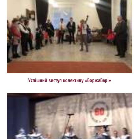
Успішний виступ колективу «БоржаВарі»