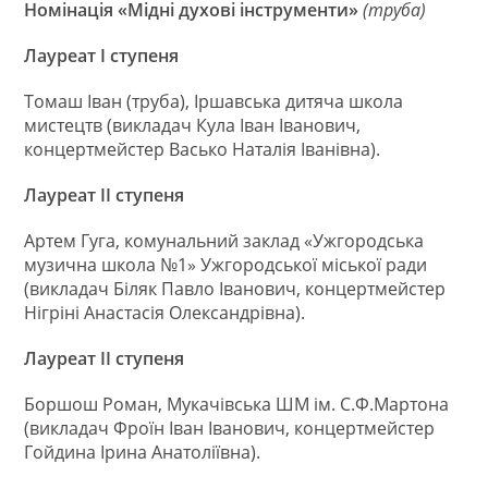
Номінація «Мідні духові інструменти»
(труба)
Лауреат І ступеня
Томаш Іван (труба), Іршавська дитяча школа
мистецтв (викладач Кула Іван Іванович,
концертмейстер Васько Наталія Іванівна).
Лауреат ІІ ступеня
Артем Гуга, комунальний заклад «Ужгородська
музична школа №1» Ужгородської міської ради
(викладач Біляк Павло Іванович, концертмейстер
Нігріні Анастасія Олександрівна).
Лауреат ІІ ступеня
Боршош Роман, Мукачівська ШМ ім. С.Ф.Мартона
(викладач Фроїн Іван Іванович, концертмейстер
Гойдина Ірина Анатоліївна).