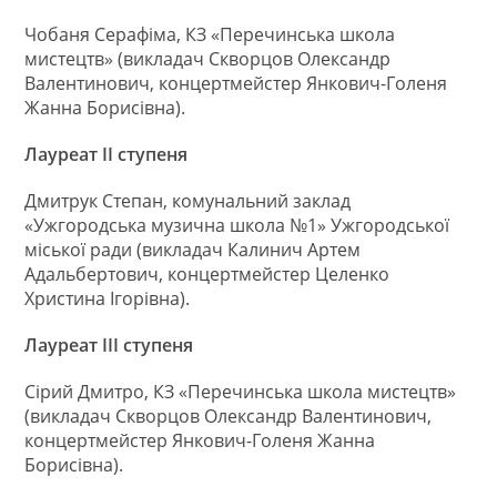
Чобаня Серафіма, КЗ «Перечинська школа
мистецтв» (викладач Скворцов Олександр
Валентинович, концертмейстер Янкович-Голеня
Жанна Борисівна).
Лауреат ІІ ступеня
Дмитрук Степан, комунальний заклад
«Ужгородська музична школа №1» Ужгородської
міської ради (викладач Калинич Артем
Адальбертович, концертмейстер Целенко
Христина Ігорівна).
Лауреат ІІІ ступеня
Сірий Дмитро, КЗ «Перечинська школа мистецтв»
(викладач Скворцов Олександр Валентинович,
концертмейстер Янкович-Голеня Жанна
Борисівна).