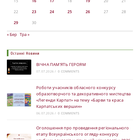
15
16
17
18
19
20
21
22
23
24
25
26
27
28
29
30
« Бер
Тра »
Останні Новини
ВІЧНА ПАМ’ЯТЬ ГЕРОЯМ
07.07.2026
/
0 COMMENTS
Роботи учасників обласного конкурсу
образотворчого та декоративного мистецтва
«Легенди Карпат» на тему «Барви та краса
Карпатських вершин»
06.07.2026
/
0 COMMENTS
Оголошення про проведення регіонального
етапу Всеукраїнського огляду-конкурсу