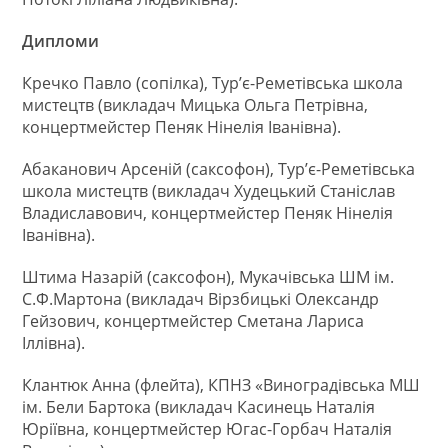
Дипломи
Кречко Павло (сопілка), Тур’є-Реметівська школа
мистецтв (викладач Мицька Ольга Петрівна,
концертмейстер Пеняк Нінелія Іванівна).
Абаканович Арсеній (саксофон), Тур’є-Реметівська
школа мистецтв (викладач Худецький Станіслав
Владиславович, концертмейстер Пеняк Нінелія
Іванівна).
Штима Назарій (саксофон), Мукачівська ШМ ім.
С.Ф.Мартона (викладач Вірзбицькі Олександр
Гейзович, концертмейстер Сметана Лариса
Іллівна).
Клантюк Анна (флейта), КПНЗ «Виноградівська МШ
ім. Бели Бартока (викладач Касинець Наталія
Юріївна, концертмейстер Югас-Горбач Наталія