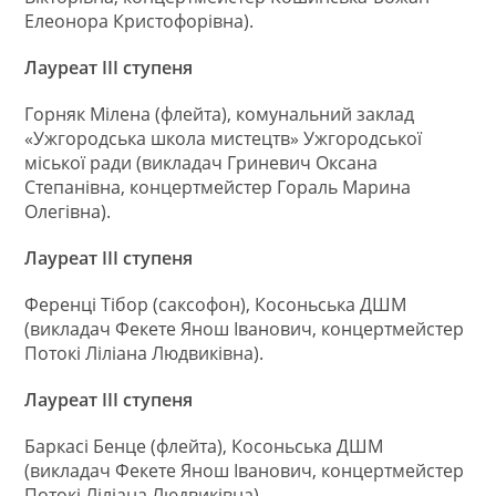
Елеонора Кристофорівна).
Лауреат ІІІ ступеня
Горняк Мілена (флейта), комунальний заклад
«Ужгородська школа мистецтв» Ужгородської
міської ради (викладач Гриневич Оксана
Степанівна, концертмейстер Гораль Марина
Олегівна).
Лауреат ІІІ ступеня
Ференці Тібор (саксофон), Косоньська ДШМ
(викладач Фекете Янош Іванович, концертмейстер
Потокі Ліліана Людвиківна).
Лауреат ІІІ ступеня
Баркасі Бенце (флейта), Косоньська ДШМ
(викладач Фекете Янош Іванович, концертмейстер
Потокі Ліліана Людвиківна).