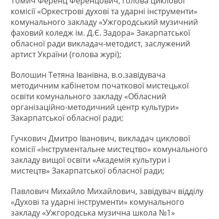
Томич Ференц Ференцович, голова циклової
комісії «Оркестрові духові та ударні інструменти»
комунального закладу «Ужгородський музичний
фаховий коледж ім. Д.Є. Задора» Закарпатської
обласної ради викладач-методист, заслужений
артист України (голова журі);
Волошин Тетяна Іванівна, в.о.завідувача
методичним кабінетом початкової мистецької
освіти комунального закладу «Обласний
організаційно-методичний центр культури»
Закарпатської обласної ради;
Гучкович Дмитро Іванович, викладач циклової
комісії «Інструментальне мистецтво» комунального
закладу вищої освіти «Академія культури і
мистецтв» Закарпатської обласної ради;
Павлович Михайло Михайлович, завідувач відділу
«Духові та ударні інструменти» комунального
закладу «Ужгородська музична школа №1»