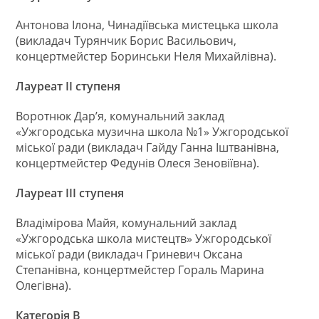
Антонова Ілона, Чинадіївська мистецька школа
(викладач Турянчик Борис Васильович,
концертмейстер Боринськи Неля Михайлівна).
Лауреат ІІ ступеня
Воротнюк Дар’я, комунальний заклад
«Ужгородська музична школа №1» Ужгородської
міської ради (викладач Гайду Ганна Іштванівна,
концертмейстер Федунів Олеся Зеновіївна).
Лауреат ІІІ ступеня
Владімірова Майя, комунальний заклад
«Ужгородська школа мистецтв» Ужгородської
міської ради (викладач Гриневич Оксана
Степанівна, концертмейстер Гораль Марина
Олегівна).
Категорія В