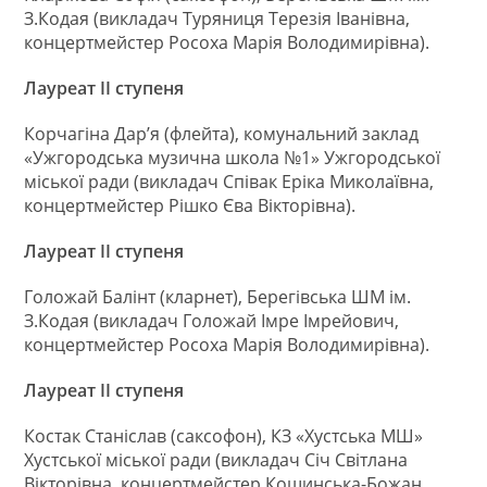
З.Кодая (викладач Туряниця Терезія Іванівна,
концертмейстер Росоха Марія Володимирівна).
Лауреат ІІ ступеня
Корчагіна Дар’я (флейта), комунальний заклад
«Ужгородська музична школа №1» Ужгородської
міської ради (викладач Співак Еріка Миколаївна,
концертмейстер Рішко Єва Вікторівна).
Лауреат ІІ ступеня
Голожай Балінт (кларнет), Берегівська ШМ ім.
З.Кодая (викладач Голожай Імре Імрейович,
концертмейстер Росоха Марія Володимирівна).
Лауреат ІІ ступеня
Костак Станіслав (саксофон), КЗ «Хустська МШ»
Хустської міської ради (викладач Січ Світлана
Вікторівна, концертмейстер Кошинська-Божан