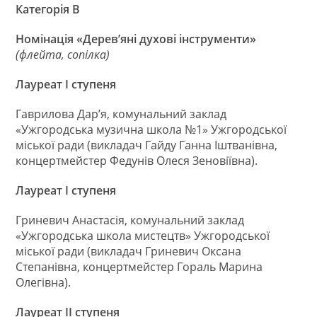
Категорія В
Номінація «Дерев’яні духові інструменти»
(флейта, сопілка)
Лауреат І ступеня
Гаврилова Дар’я, комунальний заклад
«Ужгородська музична школа №1» Ужгородської
міської ради (викладач Гайду Ганна Іштванівна,
концертмейстер Федунів Олеся Зеновіївна).
Лауреат І ступеня
Гриневич Анастасія, комунальний заклад
«Ужгородська школа мистецтв» Ужгородської
міської ради (викладач Гриневич Оксана
Степанівна, концертмейстер Гораль Марина
Олегівна).
Лауреат ІІ ступеня