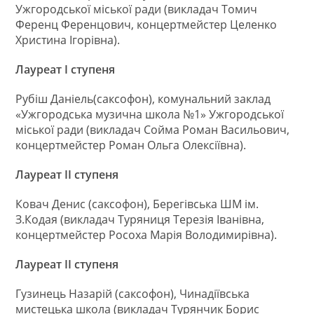
Ужгородської міської ради (викладач Томич
Ференц Ференцович, концертмейстер Целенко
Христина Ігорівна).
Лауреат І ступеня
Рубіш Даніель(саксофон), комунальний заклад
«Ужгородська музична школа №1» Ужгородської
міської ради (викладач Сойма Роман Васильович,
концертмейстер Роман Ольга Олексіївна).
Лауреат ІІ ступеня
Ковач Денис (саксофон), Берегівська ШМ ім.
З.Кодая (викладач Туряниця Терезія Іванівна,
концертмейстер Росоха Марія Володимирівна).
Лауреат ІІ ступеня
Гузинець Назарій (саксофон), Чинадіївська
мистецька школа (викладач Турянчик Борис