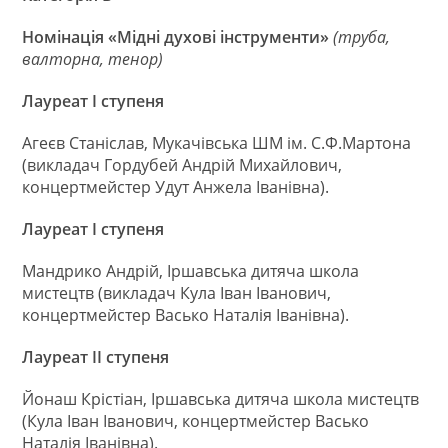
Номінація «Мідні духові інструменти»
(труба,
валторна, тенор)
Лауреат І ступеня
Агеєв Станіслав, Мукачівська ШМ ім. С.Ф.Мартона
(викладач Гордубей Андрій Михайлович,
концертмейстер Удут Анжела Іванівна).
Лауреат І ступеня
Мандрико Андрій, Іршавська дитяча школа
мистецтв (викладач Кула Іван Іванович,
концертмейстер Васько Наталія Іванівна).
Лауреат ІІ ступеня
Йонаш Крістіан, Іршавська дитяча школа мистецтв
(Кула Іван Іванович, концертмейстер Васько
Наталія Іванівна).