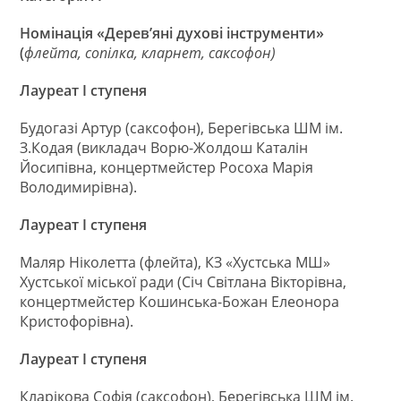
Номінація «Дерев’яні духові інструменти»
(
флейта, сопілка,
кларнет, саксофон)
Лауреат І ступеня
Будогазі Артур (саксофон), Берегівська ШМ ім.
З.Кодая (викладач Ворю-Жолдош Каталін
Йосипівна, концертмейстер Росоха Марія
Володимирівна).
Лауреат І ступеня
Маляр Ніколетта (флейта), КЗ «Хустська МШ»
Хустської міської ради (Січ Світлана Вікторівна,
концертмейстер Кошинська-Божан Елеонора
Кристофорівна).
Лауреат І ступеня
Кларікова Софія (саксофон), Берегівська ШМ ім.