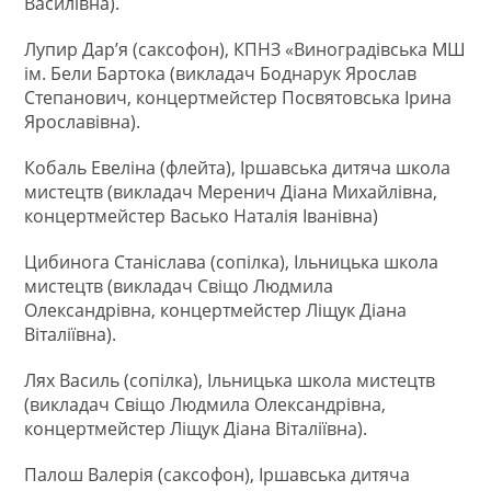
Василівна).
Лупир Дар’я (саксофон), КПНЗ «Виноградівська МШ
ім. Бели Бартока (викладач Боднарук Ярослав
Степанович, концертмейстер Посвятовська Ірина
Ярославівна).
Кобаль Евеліна (флейта), Іршавська дитяча школа
мистецтв (викладач Меренич Діана Михайлівна,
концертмейстер Васько Наталія Іванівна)
Цибинога Станіслава (сопілка), Ільницька школа
мистецтв (викладач Свіщо Людмила
Олександрівна, концертмейстер Ліщук Діана
Віталіївна).
Лях Василь (сопілка), Ільницька школа мистецтв
(викладач Свіщо Людмила Олександрівна,
концертмейстер Ліщук Діана Віталіївна).
Палош Валерія (саксофон), Іршавська дитяча