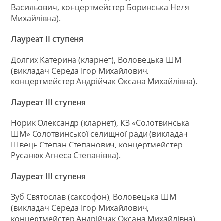
Васильович, концертмейстер Боринська Неля
Михайлівна).
Лауреат ІІ ступеня
Долгих Катерина (кларнет), Воловецька ШМ
(викладач Середа Ігор Михайлович,
концертмейстер Андрійчак Оксана Михайлівна).
Лауреат ІІІ ступеня
Норик Олександр (кларнет), КЗ «Солотвинська
ШМ» Солотвинської селищної ради (викладач
Швець Степан Степанович, концертмейстер
Русанюк Агнеса Степанівна).
Лауреат ІІІ ступеня
Зуб Святослав (саксофон), Воловецька ШМ
(викладач Середа Ігор Михайлович,
концертмейстер Андрійчак Оксана Михайлівна).