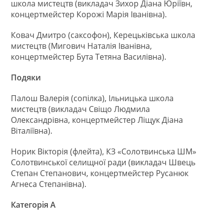
школа мистецтв (викладач Зихор Діана Юріївн,
концертмейстер Корожі Марія Іванівна).
Ковач Дмитро (саксофон), Керецьківська школа
мистецтв (Мигович Наталія Іванівна,
концертмейстер Бута Тетяна Василівна).
Подяки
Палош Валерія (сопілка), Ільницька школа
мистецтв (викладач Свіщо Людмила
Олександрівна, концертмейстер Ліщук Діана
Віталіївна).
Норик Вікторія (флейта), КЗ «Солотвинська ШМ»
Солотвинської селищної ради (викладач Швець
Степан Степанович, концертмейстер Русанюк
Агнеса Степанівна).
Категорія А