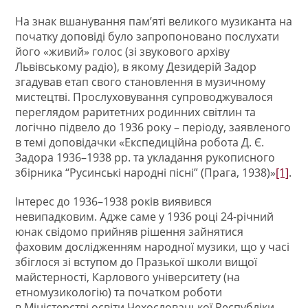
На знак вшанування пам’яті великого музиканта на
початку доповіді було запропоновано послухати
його «живий» голос (зі звукового архіву
Львівському радіо), в якому Дезидерій Задор
згадував етап свого становлення в музичному
мистецтві. Прослуховування супроводжувалося
переглядом раритетних родинних світлин та
логічно підвело до 1936 року – періоду, заявленого
в темі доповідачки «Експедиційна робота Д. Є.
Задора 1936–1938 рр. та укладання рукописного
збірника “Русинські народні пісні” (Прага, 1938)»
[1]
.
Інтерес до 1936–1938 років виявився
невипадковим. Адже саме у 1936 році 24-річний
юнак свідомо прийняв рішення зайнятися
фаховим дослідженням народної музики, що у часі
збіглося зі вступом до Празької школи вищої
майстерності, Карлового університету (на
етномузикологію) та початком роботи
в Міністерстві освіти Чехословацької Республіки