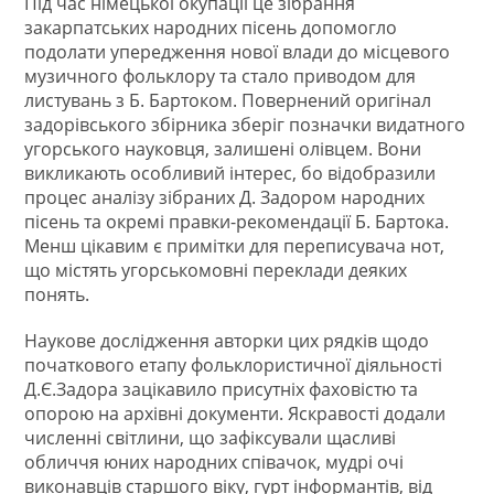
Під час німецької окупації це зібрання
закарпатських народних пісень допомогло
подолати упередження нової влади до місцевого
музичного фольклору та стало приводом для
листувань з Б. Бартоком. Повернений оригінал
задорівського збірника зберіг позначки видатного
угорського науковця, залишені олівцем. Вони
викликають особливий інтерес, бо відобразили
процес аналізу зібраних Д. Задором народних
пісень та окремі правки-рекомендації Б. Бартока.
Менш цікавим є примітки для переписувача нот,
що містять угорськомовні переклади деяких
понять.
Наукове дослідження авторки цих рядків щодо
початкового етапу фольклористичної діяльності
Д.Є.Задора зацікавило присутніх фаховістю та
опорою на архівні документи. Яскравості додали
численні світлини, що зафіксували щасливі
обличчя юних народних співачок, мудрі очі
виконавців старшого віку, гурт інформантів, від