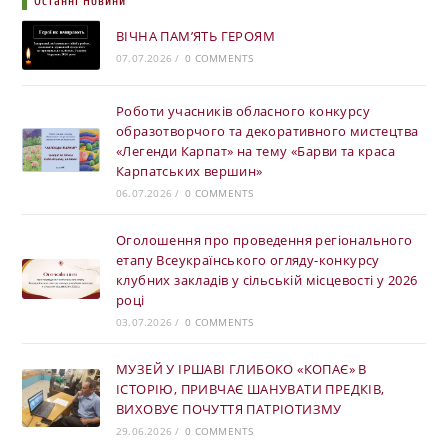
Останні Новини
ВІЧНА ПАМ’ЯТЬ ГЕРОЯМ
07.07.2026
/
0 COMMENTS
Роботи учасників обласного конкурсу
образотворчого та декоративного мистецтва
«Легенди Карпат» на тему «Барви та краса
Карпатських вершин»
06.07.2026
/
0 COMMENTS
Оголошення про проведення регіонального
етапу Всеукраїнського огляду-конкурсу
клубних закладів у сільській місцевості у 2026
році
03.07.2026
/
0 COMMENTS
МУЗЕЙ У ІРШАВІ ГЛИБОКО «КОПАЄ» В
ІСТОРІЮ, ПРИВЧАЄ ШАНУВАТИ ПРЕДКІВ,
ВИХОВУЄ ПОЧУТТЯ ПАТРІОТИЗМУ
29.06.2026
/
0 COMMENTS