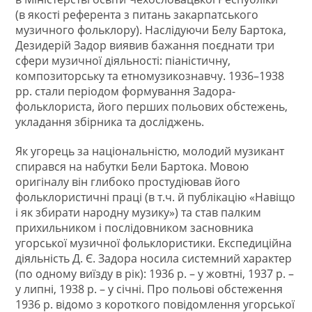
(в якості референта з питань закарпатського
музичного фольклору). Наслідуючи Белу Бартока,
Дезидерій Задор виявив бажання поєднати три
сфери музичної діяльності: піаністичну,
композиторську та етномузикознавчу. 1936–1938
рр. стали періодом формування Задора-
фольклориста, його перших польових обстежень,
укладання збірника та досліджень.
Як угорець за національністю, молодий музикант
спирався на набутки Бели Бартока. Мовою
оригіналу він глибоко простудіював його
фольклористичні праці (в т.ч. й публікацію «Навіщо
і як збирати народну музику») та став палким
прихильником і послідовником засновника
угорської музичної фольклористики. Експедиційна
діяльність Д. Є. Задора носила системний характер
(по одному виїзду в рік): 1936 р. – у жовтні, 1937 р. –
у липні, 1938 р. – у січні. Про польові обстеження
1936 р. відомо з короткого повідомлення угорської