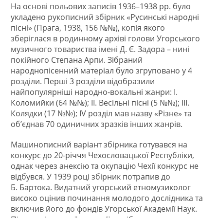
На основі польових записів 1936–1938 рр. було
укладено рукописний збірник «Русинські народні
пісні» (Прага, 1938, 156 №№), копія якого
зберіглася в родинному архіві голови Угорського
музичного товариства імені Д. Є. Задора – нині
покійного Степана Арпи. Зібраний
народнопісенний матеріал було згруповано у 4
розділи. Перші 3 розділи відобразили
найпопулярніші народно-вокальні жанри: І.
Коломийки (64 №№); ІІ. Весільні пісні (5 №№); ІІІ.
Колядки (17 №№); IV розділ мав назву «Різне» та
об’єднав 70 одиничних зразків інших жанрів.
Машинописний варіант збірника готувався на
конкурс до 20-річчя Чехословацької Республіки,
однак через анексію та окупацію Чехії конкурс не
відбувся. У 1939 році збірник потрапив до
Б. Бартока. Видатний угорський етномузиколог
високо оцінив починання молодого дослідника та
включив його до фондів Угорської Академії Наук.