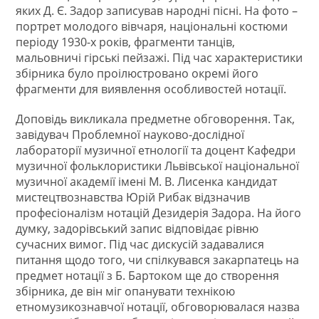
яких Д. Є. Задор записував народні пісні. На фото –
портрет молодого вівчаря, національні костюми
періоду 1930-х років, фрагменти танців,
мальовничі гірські пейзажі. Під час характеристики
збірника було проілюстровано окремі його
фрагменти для виявлення особливостей нотації.
Доповідь викликала предметне обговорення. Так,
завідувач Проблемної науково-дослідної
лабораторії музичної етнології та доцент Кафедри
музичної фольклористики Львівської національної
музичної академії імені М. В. Лисенка кандидат
мистецтвознавства Юрій Рибак відзначив
професіоналізм нотацій Дезидерія Задора. На його
думку, задорівський запис відповідає рівню
сучасних вимог. Під час дискусій задавалися
питання щодо того, чи спілкувався закарпатець на
предмет нотації з Б. Бартоком ще до створення
збірника, де він міг опанувати технікою
етномузикознавчої нотації, обговорювалася назва