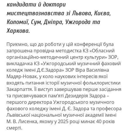
кандидати й доктори
мистецтвознавства зі Львова, Києва,
Коломиї, Сум, Дніпра, Ужгорода та
Харкова.
Приємно, що до роботи у цій конференції була
запрошена провідна методистка КЗ «Обласний
організаційно-методичний центр культури» ЗОР,
викладачка КЗ «Ужгородський музичний фаховий
коледж імені Д.Є.Задора» ЗОР Віра Василівна
Мадяр-Новак, у коло наукових інтересів якої
входять питання історії музичної фольклористики
Закарпаття. Її виступ завершував перше засідання
та присвячувався пам’яті Дезидерія Задора –
першого директора Ужгородського музичного
фахового коледжу імені Д. Є. Задора та професора
Львівської національної музичної академії імені
М. В. Лисенка, якому у 2025 році минає 40 років
смерті.