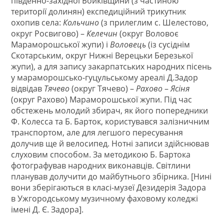
південно-західної Бойківщини (з частиною
території долинян) експедиційний трикутник
охопив села:
Кольчино
(з прилеглим с. Шелестово,
округ Росвигово) –
Келечин
(округ Воловоє
Мараморошської жупи) і
Воловець
(із сусіднім
Скотарським, округ Нижні Верецьки Березької
жупи), а для запису закарпатських народних пісень
у мараморошсько-гуцульському ареалі Д.Задор
відвідав
Тячево
(округ Тячево) –
Рахово
–
Ясіня
(округ Рахово) Мараморошської жупи. Під час
обстежень молодий збирач, як його попередники
Ф. Колесса та Б. Барток, користувався залізничним
транспортом, але для легшого пересування
долучив ще й велосипед. Нотні записи здійснював
слуховим способом. За методикою Б. Бартока
фотографував народних виконавців. Світлини
планував долучити до майбутнього збірника. [Нині
вони зберігаються в класі-музеї Дезидерія Задора
в Ужгородському музичному фаховому коледжі
імені Д. Є. Задора].