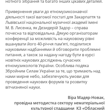
нотного зібрання та багато інших цікавих деталей.
Привернення уваги до етномузикознавчої
діяльності такої вагомої постаті для Закарпаття та
Львівської національної музичної академії імені
М. В. Лисенка, як Дезидерій Задор – справа
почесна та відповідальна. Дякую організаторам
конференції за можливість на науковому рівні
вшанувати його 40-річчя пам’яті, поділитися
науковими надбаннями й обговорити проблемні
питання, а також за надану нагоду бути в курсі
новітніх наукових досліджень сучасних
етномузикологів України. Особлива подяка
Збройним Силам України за те, що тримають над
нами мирне небо, забезпечують умови для
проведення наукових форумів та розвитку
вітчизняної науки.
Віра Мадяр-Новак,
провідна методистка сектору нематеріальної
культурної спадщини КЗ «Обласний