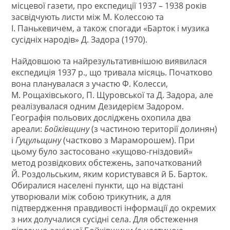
місцевої газети, про експедиції 1937 – 1938 років
засвідчують листи між М. Колессою та
І. Панькевичем, а також спогади «Барток і музика
сусідніх народів» Д. Задора (1970).
Найдовшою та найрезультативнішою виявилася
експедиція 1937 р., що тривала місяць. Початково
вона планувалася з участю Ф. Колесси,
М. Рощахівського, П. Щуровської та Д. Задора, але
реалізувалася одним Дезидерієм Задором.
Географія польових досліджень охопила два
ареали:
Бойківщину
(з частиною території долинян)
і
Гуцульщину
(частково з Мараморошем). При
цьому було застосовано «кущово-гніздовий»
метод розвідкових обстежень, започаткований
Й. Роздольським, яким користувався й Б. Барток.
Обиралися населені пункти, що на відстані
утворювали між собою трикутник, а для
підтвердження правдивості інформації до окремих
з них долучалися сусідні села. Для обстеження