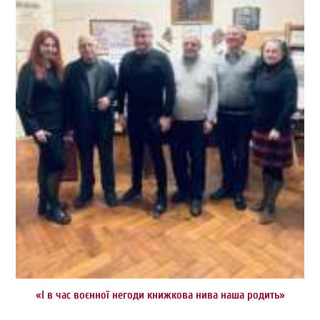
«І в час воєнної негоди книжкова нива наша родить»