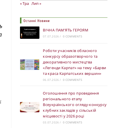
« Тра
Лип »
Останні Новини
ь
ВІЧНА ПАМ’ЯТЬ ГЕРОЯМ
а
07.07.2026
/
0 COMMENTS
Роботи учасників обласного
конкурсу образотворчого та
декоративного мистецтва
«Легенди Карпат» на тему «Барви
та краса Карпатських вершин»
06.07.2026
/
0 COMMENTS
Оголошення про проведення
регіонального етапу
ї
Всеукраїнського огляду-конкурсу
клубних закладів у сільській
місцевості у 2026 році
03.07.2026
/
0 COMMENTS