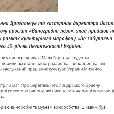
анна Дрогальчук та заступник директора Васил
му проєкті «Виноградна лоза», який пройшов н
 у рамках культурного марафону «Не забуваючи
го 30-річчю Незалежності України.
ок у виноградниках (Мала Гора), де студенти
дтворили всі етапи виноградарства і виноробства: від
 – заслужений працівник культури України Михайло
устріли магістри Берегівського лицарського ордену
орні колективи району, які виконали колоритні композиці
бал.
торією виноробні та музеєм виноробства. Цікавим був і