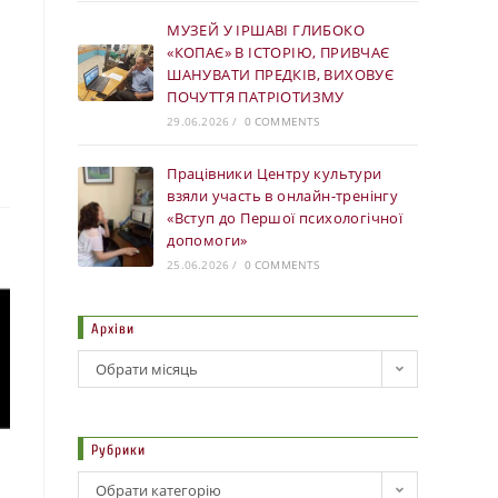
МУЗЕЙ У ІРШАВІ ГЛИБОКО
«КОПАЄ» В ІСТОРІЮ, ПРИВЧАЄ
ШАНУВАТИ ПРЕДКІВ, ВИХОВУЄ
ПОЧУТТЯ ПАТРІОТИЗМУ
29.06.2026
/
0 COMMENTS
Працівники Центру культури
взяли участь в онлайн-тренінгу
«Вступ до Першої психологічної
допомоги»
25.06.2026
/
0 COMMENTS
Архіви
Обрати місяць
Рубрики
Обрати категорію