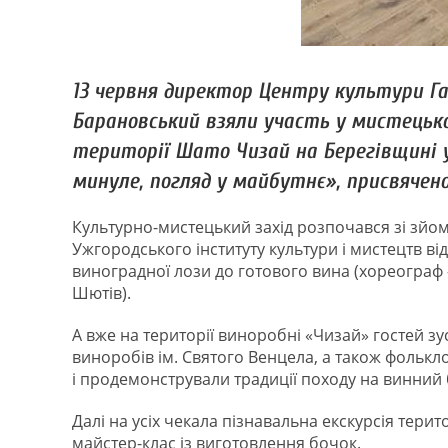
13 червня директор Центру культури Г
Барановський взяли участь у мистецько
території Шато Чизай на Берегівщині
минуле, погляд у майбутнє», присвячено
Культурно-мистецький захід розпочався зі зйом
Ужгородського інституту культури і мистецтв ві
виноградної лози до готового вина (хореограф
Шютів).
А вже на території виноробні «Чизай» гостей з
виноробів ім. Святого Венцела, а також фолькл
і продемонстрували традиції походу на винний 
Далі на усіх чекала пізнавальна екскурсія тери
майстер-клас із виготовлення бочок.