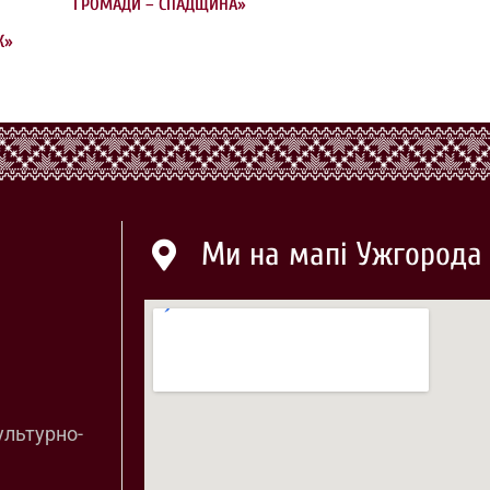
ГРОМАДИ – СПАДЩИНА»
Я
К»
Ми на мапі Ужгорода
ультурно-