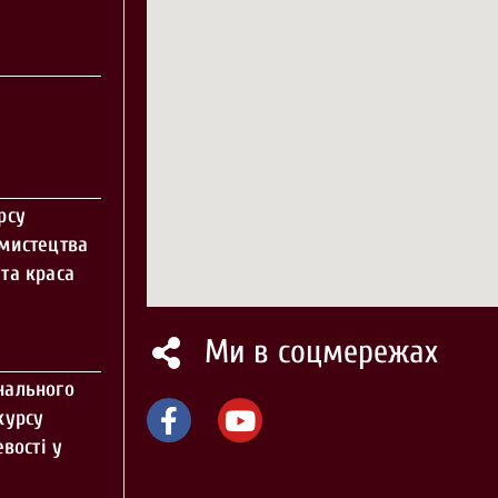
рсу
 мистецтва
та краса
Ми в соцмережах
нального
курсу
вості у