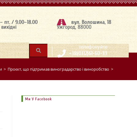
 – пт. / 9.00–18.00
вул. Волошина, 18
– вихідні
Ужгород, 88000
|
телефонуйте
+38(0312)61-60-33
и
>
Проєкт, що підтримав виноградарство і виноробство
>
Ми У Facebook