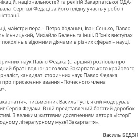
ікацій, національностей та релігій Закарпатської ОДА-
ла Сергієві Федаці за його плідну участь у роботі
істрації.
вці, майстри пера – Петро Ходанич, Іван Сенько, Павло
ь Ільницький, Михайло Белень та інші. В їхніх виступах
 поколінь є відомими діячами в різних сферах – науці,
торичних наук Павло Федака (старший) розповів про
ідний брат і водночас голова Закарпатського крайового
урналіст, кандидат історичних наук Павло Федака
ня про присвоєння звання «Почесного члена
а».
акарпаття», письменник Василь Густі, який модерував
ниг Сергія Федаки. В ній представлений багатий доробок
тиві. З великим життєвим досягненням автора «Історії
Народному літературному музеї Закарпаття».
Василь БЕДЗІ