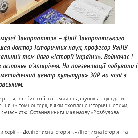
музеї Закарпаття» – філії Закарпатського
кшая доктор історичних наук, професор УжНУ
альний том його «Історії України». Водночас і
 останнє п’ятиріччя. На презентації побували і
-методичний центр культури» ЗОР на чолі з
овським.
-річчя, зробив собі вагомий подарунок до цієї дати.
ння 16-томної серії, в якій охоплено історичні епохи,
 сучасністю. Остання книга має назву «Розбудова
серії – «Долітописна історія», «Літописна історія» та