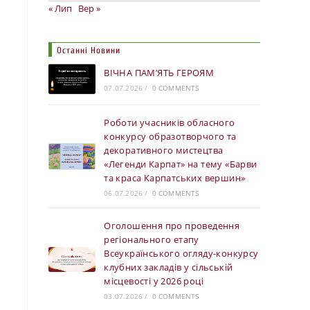
« Лип
Вер »
Останні Новини
ВІЧНА ПАМ’ЯТЬ ГЕРОЯМ
07.07.2026
/
0 COMMENTS
Роботи учасників обласного
конкурсу образотворчого та
декоративного мистецтва
«Легенди Карпат» на тему «Барви
та краса Карпатських вершин»
06.07.2026
/
0 COMMENTS
Оголошення про проведення
регіонального етапу
Всеукраїнського огляду-конкурсу
клубних закладів у сільській
місцевості у 2026 році
03.07.2026
/
0 COMMENTS