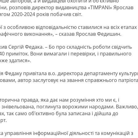
ише авторові, а й видавцеві охопити й об’єктивно
раїни, розповів директор видавництва «TIMPANI» Ярослав
ом 2020-2024 років побачив світ.
 з особливою відповідальністю ставилися на всіх етапах 
графічного виконання», – сказав Ярослав Федишин.
ив Сергій Федака. – Бо про складність роботи свідчить
40 приміток. Вони вимагали і перевірки, і правильного
оже здатися».
ія Федаку привітала в.о. директора департаменту культур
ловами, автор заслуговує на звання справжнього патріота
орична правда, яка дає нам розуміння хто ми є, і
и знівельована, поглинута ворожими народами. Важливо
х, так само об’єктивно була записана і дійшла до
рт.
 управління інформаційної діяльності та комунікацій з