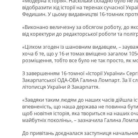
«Модерна історія». Наскільки складно було не л
відобразити хід історії на теренах сучасної Ук
Федишин. У цьому видавництві 16-томник протяг
«Виконано величезну за обсягом роботу, до якої
від коректури до редакторської роботи та полі
«Цілком згоден із шановним видавцем, – зауваж
хоча б те, що у 16-и томах вміщено загалом 105
розміщення, тобто все було не так просто, як м
З завершенням 16-томної «Історії України» Серг
Закарпатської ОДА-ОВА Галина Ломпарт. За її с
літописця України й Закарпаття.
«Завдяки таким людям до наших часів дійшла іст
впевненість, що наша держава не повинна бут
щоб новітня історія, яка твориться на наших оча
майбутніх поколінь», – зазначила Галина Ломпа
До привітань доєдналася заступниця начальника