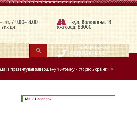
 – пт. / 9.00–18.00
вул. Волошина, 18
– вихідні
Ужгород, 88000
|
телефонуйте
+38(0312)61-60-33
едака презентував завершену 16-томну «Історію України»
>
Ми У Facebook