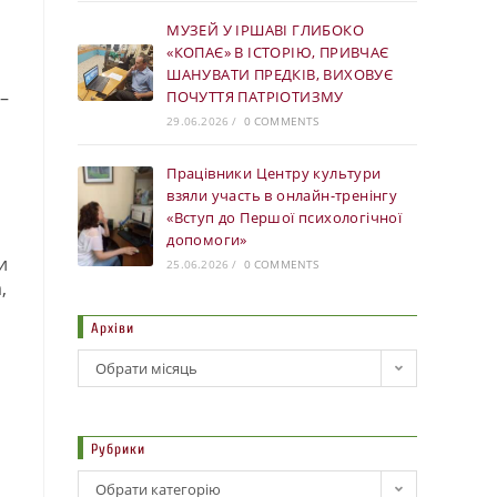
МУЗЕЙ У ІРШАВІ ГЛИБОКО
«КОПАЄ» В ІСТОРІЮ, ПРИВЧАЄ
ШАНУВАТИ ПРЕДКІВ, ВИХОВУЄ
–
ПОЧУТТЯ ПАТРІОТИЗМУ
29.06.2026
/
0 COMMENTS
Працівники Центру культури
взяли участь в онлайн-тренінгу
«Вступ до Першої психологічної
допомоги»
и
25.06.2026
/
0 COMMENTS
,
Архіви
Обрати місяць
,
Рубрики
Обрати категорію