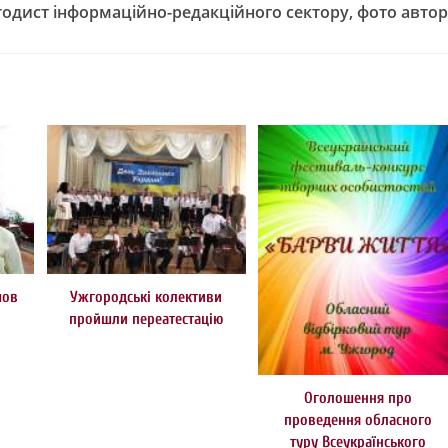
одист інформаційно-редакційного сектору, фото авто
шов
Ужгородські колективи
пройшли переатестацію
Оголошення про
проведення обласного
туру Всеукраїнського