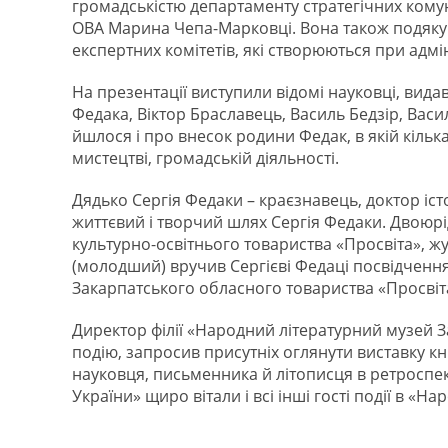
громадськістю департаменту стратегічних комун
ОВА Марина Чепа-Марковці. Вона також подякува
експертних комітетів, які створюються при адмін
На презентації виступили відомі науковці, вида
Федака, Віктор Браславець, Василь Бедзір, Васил
йшлося і про внесок родини Федак, в якій кілька
мистецтві, громадській діяльності.
Дядько Сергія Федаки – краєзнавець, доктор іс
життєвий і творчий шлях Сергія Федаки. Двоюр
культурно-освітнього товариства «Просвіта», ж
(молодший) вручив Сергієві Федаці посвідчен
Закарпатського обласного товариства «Просвіт
Директор філії «Народний літературний музей З
подію, запросив присутніх оглянути виставку к
науковця, письменника й літописця в ретроспек
України» щиро вітали і всі інші гості події в «