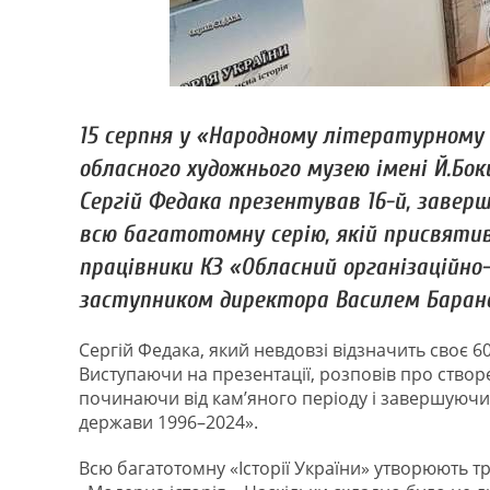
15 серпня у «Народному літературному 
обласного художнього музею імені Й.Бо
Сергій Федака презентував 16-й, заверш
всю багатотомну серію, якій присвятив
працівники КЗ «Обласний організаційно
заступником директора Василем Баран
Сергій Федака, який невдовзі відзначить своє 60
Виступаючи на презентації, розповів про створе
починаючи від кам’яного періоду і завершуючи
держави 1996–2024».
Всю багатотомну «Історії України» утворюють три 