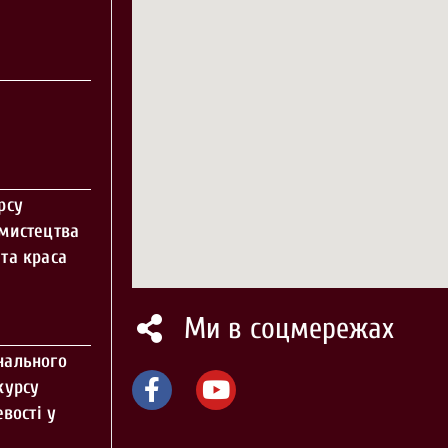
рсу
 мистецтва
та краса
Ми в соцмережах
нального
курсу
вості у