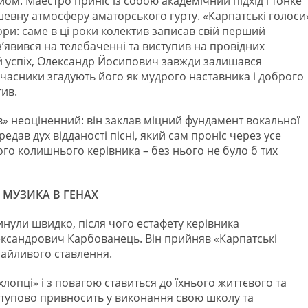
ом. Маестро приніс із собою академічний підхід і тонке
ушевну атмосферу аматорського гурту. «Карпатські голоси
ори: саме в ці роки колектив записав свій перший
 з’явився на телебаченні та виступив на провідних
кий успіх, Олександр Йосипович завжди залишався
часники згадують його як мудрого наставника і доброго
тив.
в» неоціненний: він заклав міцний фундамент вокальної
редав дух відданості пісні, який сам проніс через усе
ого колишнього керівника – без нього не було б тих
 МУЗИКА В ГЕНАХ
инули швидко, після чого естафету керівника
ександрович Карбованець. Він прийняв «Карпатські
байливого ставлення.
лопці» і з повагою ставиться до їхнього життєвого та
ступово привносить у виконання свою школу та