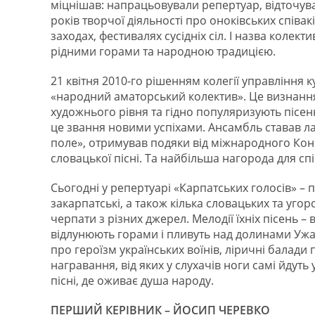
міцнішав: напрацьовували репертуар, відточува
років творчої діяльності про оноківських співа
заходах, фестивалях сусідніх сіл. І назва колекти
рідними горами та народною традицією.
21 квітня 2010-го рішенням колегії управління
«народний аматорський колектив». Це визнання
художнього рівня та гідно популяризують пісенн
це звання новими успіхами. Ансамбль ставав ла
поле», отримував подяки від міжнародного Конг
словацької пісні. Та найбільша нагорода для спі
Сьогодні у репертуарі «Карпатських голосів» – п
закарпатські, а також кілька словацьких та уго
черпати з різних джерел. Мелодії їхніх пісень –
відлунюють горами і пливуть над долинами Ужа.
про героїзм українських воїнів, ліричні балади
награвання, від яких у слухачів ноги самі йдуть
пісні, де оживає душа народу.
ПЕРШИЙ КЕРІВНИК – ЙОСИП ЧЕРЕВКО