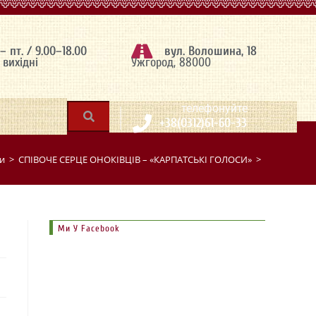
 – пт. / 9.00–18.00
вул. Волошина, 18
– вихідні
Ужгород, 88000
|
телефонуйте
+38(0312)61-60-33
и
>
СПІВОЧЕ СЕРЦЕ ОНОКІВЦІВ – «КАРПАТСЬКІ ГОЛОСИ»
>
Ми У Facebook