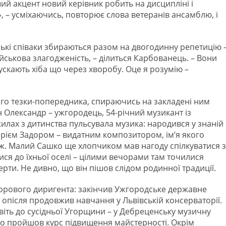
вий акцент новий керівник робить на дисципліні і
е», – усміхаючись, повторює слова ветеранів ансамблю, і
ські співаки збираються разом на двогодинну репетицію 
військова злагодженість, – ділиться Карбованець. – Вони
ускають хіба що через хворобу. Оце я розумію –
го тезки-попередника, спираючись на закладені ним
н Олександр – ужгородець, 54-річний музикант із
илах з дитинства пульсувала музика: народився у знаній
ерієм Задором – видатним композитором, ім’я якого
. Малий Сашко ще хлопчиком мав нагоду спілкуватися з
ся до їхньої оселі – цілими вечорами там точилися
ерти. Не дивно, що він пішов слідом родинної традиції.
орового диригента: закінчив Ужгородське державне
опісля продовжив навчання у Львівській консерваторії.
іть до сусідньої Угорщини – у Дебреценську музичну
шно пройшов курс підвищення майстерності. Окрім