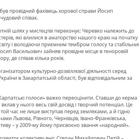
був провідний фахівець хорової справи Йосип
чудовий співак.
утній шлях у мистецтві переконує: Черевко належить до
терів, які влилися в аматорство нашого краю на початку
освіту і володіючи приємним тембром голосу та стабільн
осип Васильович зайняв провідне місце в теноровій
у, де співав кілька років.
анізатором культурно-дозвіллєвої діяльності серед
країни в Закарпатській області, був відповідальним за
арпатські голоси» важко переоцінити. Ставши до керма
вклав у нього весь свій досвід і творчий потенціал. Це
той час не лише виступав перед земляками, а й гідно
ами Львова, Рівного, Чернівців, Івано-Франківська,
ективу – у 2009-му йому присвоєно звання «народний».
розвиток колективу вніс Степан Михайлович Петій –