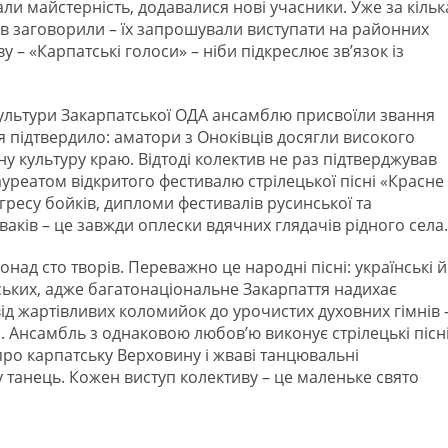
ли майстерність, додавалися нові учасники. Уже за кільк
ків заговорили – їх запрошували виступати на районних
ву – «Карпатські голоси» – ніби підкреслює зв’язок із
 культури Закарпатської ОДА ансамблю присвоїли звання
 підтвердило: аматори з Оноківців досягли високого
у культуру краю. Відтоді колектив не раз підтверджував
уреатом відкритого фестивалю стрілецької пісні «Красне
ресу бойків, дипломи фестивалів русинської та
ваків – це завжди оплески вдячних глядачів рідного села.
онад сто творів. Переважно це народні пісні: українські й
рських, адже багатонаціональне Закарпаття надихає
 від жартівливих коломийок до урочистих духовних гімнів 
 Ансамбль з однаковою любов’ю виконує стрілецькі пісн
 про карпатську Верховину і жваві танцювальні
 у танець. Кожен виступ колективу – це маленьке свято