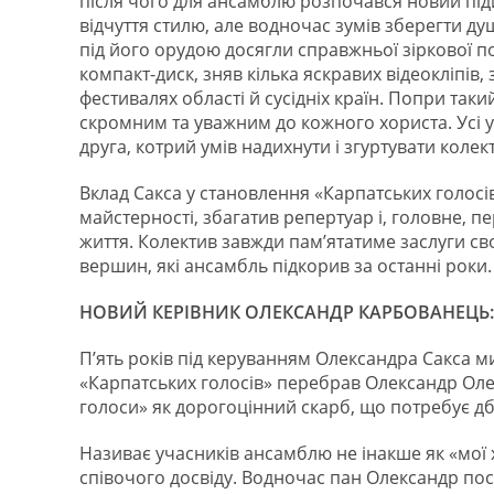
після чого для ансамблю розпочався новий підй
відчуття стилю, але водночас зумів зберегти д
під його орудою досягли справжньої зіркової п
компакт-диск, зняв кілька яскравих відеокліпів,
фестивалях області й сусідніх країн. Попри та
скромним та уважним до кожного хориста. Усі у
друга, котрий умів надихнути і згуртувати колек
Вклад Сакса у становлення «Карпатських голосі
майстерності, збагатив репертуар і, головне, пе
життя. Колектив завжди пам’ятатиме заслуги св
вершин, які ансамбль підкорив за останні роки.
НОВИЙ КЕРІВНИК ОЛЕКСАНДР КАРБОВАНЕЦЬ:
П’ять років під керуванням Олександра Сакса м
«Карпатських голосів» перебрав Олександр Ол
голоси» як дорогоцінний скарб, що потребує д
Називає учасників ансамблю не інакше як «мої х
співочого досвіду. Водночас пан Олександр по