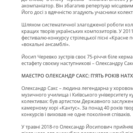
акомпаніатор. Він збагатив репертуар місцев
Його досі з вдячністю згадують учасники колект
Шляхом систематичної злагодженої роботи кол
кращих творів українських композиторів. У 201
фестивалю-конкурсу стрілецької пісні «Красне п
«вокальні ансамблі».
Йосип Черевко зустрів своє 75-річчя біле керма
естафету своєму наступникові – Олександру Сак
МАЕСТРО ОЛЕКСАНДР САКС: П’ЯТЬ РОКІВ НАТ
Олександр Сакс – людина легендарна у хоровом
музичного училища і Київського університету к
колективах: був артистом Державного заслужен
камерному хорі «Кантус». За понад 40 років тво
конкурсів і виховав не одне покоління співаків.
У травні 2018-го Олександр Йосипович прийняв