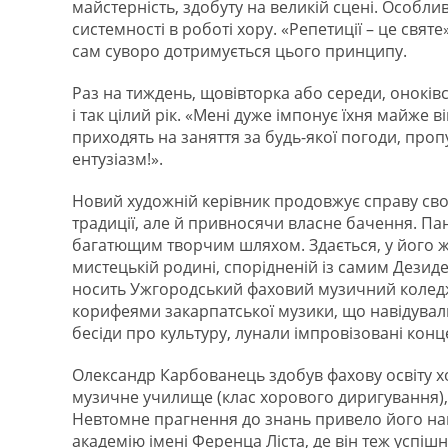
майстерність, здобуту на великій сцені. Особли
системності в роботі хору. «Репетиції – це свят
сам суворо дотримується цього принципу.
Раз на тиждень, щовівторка або середи, оноків
і так цілий рік. «Мені дуже імпонує їхня майже 
приходять на заняття за будь-якої погоди, проп
ентузіазм!».
Новий художній керівник продовжує справу сво
традиції, але й привносячи власне бачення. Па
багатющим творчим шляхом. Здається, у його ж
мистецькій родині, спорідненій із самим Дезид
носить Ужгородський фаховий музичний коледж
корифеями закарпатської музики, що навідували
бесіди про культуру, лунали імпровізовані конц
Олександр Карбованець здобув фахову освіту х
музичне училище (клас хорового диригування), 
Невтомне прагнення до знань привело його нав
академію імені Ференца Ліста, де він теж успі