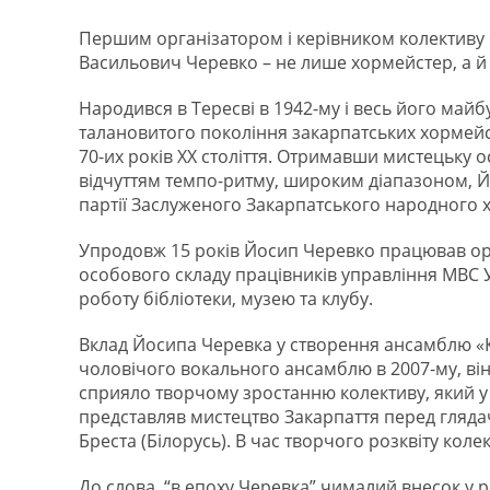
Першим організатором і керівником колективу 
Васильович Черевко – не лише хормейстер, а й 
Народився в Тересві в 1942-му і весь його майб
талановитого покоління закарпатських хормейс
70-их років ХХ століття. Отримавши мистецьку 
відчуттям темпо-ритму, широким діапазоном, Й
партії Заслуженого Закарпатського народного хор
Упродовж 15 років Йосип Черевко працював орг
особового складу працівників управління МВС У
роботу бібліотеки, музею та клубу.
Вклад Йосипа Черевка у створення ансамблю «К
чоловічого вокального ансамблю в 2007-му, він 
сприяло творчому зростанню колективу, який у 
представляв мистецтво Закарпаття перед глядач
Бреста (Білорусь). В час творчого розквіту кол
До слова, “в епоху Черевка” чималий внесок у 