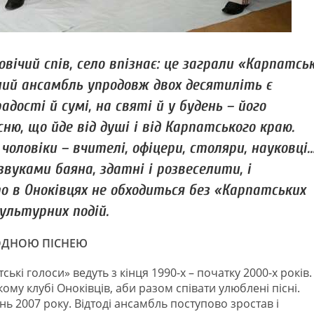
вічий спів, село впізнає: це заграли «Карпатськ
ний ансамбль упродовж двох десятиліть є
дості й сумі, на святі й у будень – його
ю, що йде від душі і від Карпатського краю.
чоловіки – вчителі, офіцери, столяри, науковці
звуками баяна, здатні і розвеселити, і
о в Оноківцях не обходиться без «Карпатських
культурних подій.
РОДНОЮ ПІСНЕЮ
ькі голоси» ведуть з кінця 1990-х – початку 2000-х років.
кому клубі Оноківців, аби разом співати улюблені пісні.
ь 2007 року. Відтоді ансамбль поступово зростав і