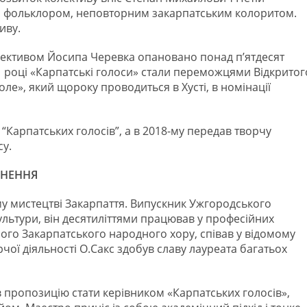
им фольклором, неповторним закарпатським колоритом.
иву.
ективом Йосипа Черевка опановано понад п’ятдесят
1 році «Карпатські голоси» стали переможцями Відкритог
оле», який щороку проводиться в Хусті, в номінації
 “Карпатських голосів”, а в 2018-му передав творчу
су.
ХНЕННЯ
у мистецтві Закарпаття. Випускник Ужгородського
ультури, він десятиліттями працював у професійних
ого Закарпатського народного хору, співав у відомому
рчої діяльності О.Сакс здобув славу лауреата багатьох
 пропозицію стати керівником «Карпатських голосів»,