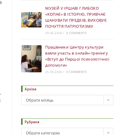
а
МУЗЕЙ У ІРШАВІ ГЛИБОКО
«КОПАЄ» В ІСТОРІЮ, ПРИВЧАЄ
ШАНУВАТИ ПРЕДКІВ, ВИХОВУЄ
ПОЧУТТЯ ПАТРІОТИЗМУ
29.06.2026
/
0 COMMENTS
Працівники Центру культури
взяли участь в онлайн-тренінгу
«Вступ до Першої психологічної
допомоги»
25.06.2026
/
0 COMMENTS
Архіви
–
і
Обрати місяць
Рубрики
Обрати категорію