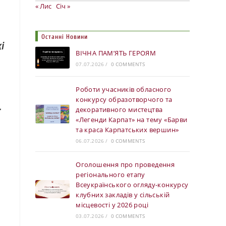
« Лис
Січ »
Останні Новини
і
ВІЧНА ПАМ’ЯТЬ ГЕРОЯМ
07.07.2026
/
0 COMMENTS
Роботи учасників обласного
конкурсу образотворчого та
…
декоративного мистецтва
«Легенди Карпат» на тему «Барви
та краса Карпатських вершин»
06.07.2026
/
0 COMMENTS
Оголошення про проведення
регіонального етапу
Всеукраїнського огляду-конкурсу
клубних закладів у сільській
місцевості у 2026 році
03.07.2026
/
0 COMMENTS