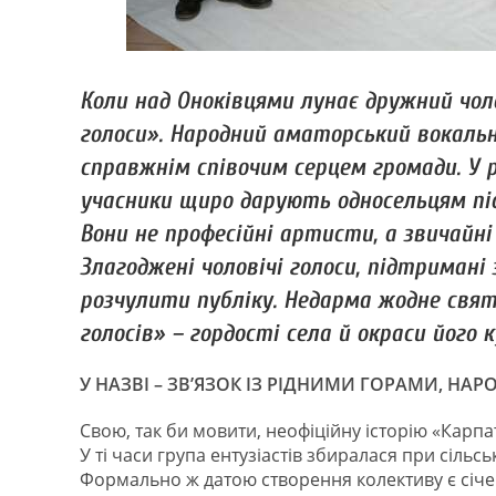
Коли над Оноківцями лунає дружний чоло
голоси». Народний аматорський вокаль
справжнім співочим серцем громади. У ра
учасники щиро дарують односельцям пісн
Вони не професійні артисти, а звичайні 
Злагоджені чоловічі голоси, підтримані 
розчулити публіку. Недарма жодне свят
голосів» – гордості села й окраси його 
У НАЗВІ – ЗВ’ЯЗОК ІЗ РІДНИМИ ГОРАМИ, НА
Свою, так би мовити, неофіційну історію «Карпатс
У ті часи група ентузіастів збиралася при сільсь
Формально ж датою створення колективу є січен