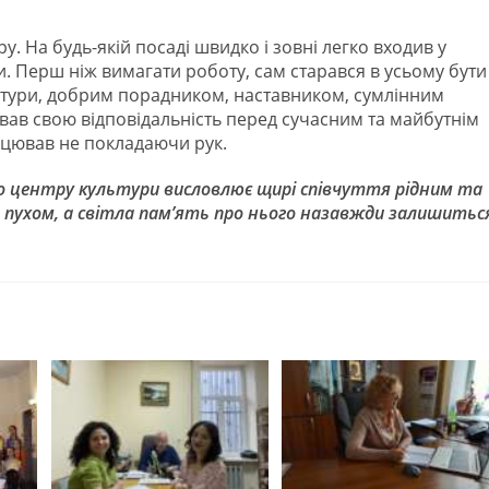
. На будь-якій посаді швидко і зовні легко входив у
и. Перш ніж вимагати роботу, сам старався в усьому бути
ьтури, добрим порадником, наставником, сумлінним
вав свою відповідальність перед сучасним та майбутнім
рацював не покладаючи рук.
о центру культури висловлює щирі співчуття рідним та
е пухом, а світла пам’ять про нього назавжди залишитьс