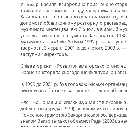
У 1963 р. Василя Федоровича призначено старш
тривалий час займав посаду заступника начальн
Закарпатського обласного краєзнавчого музею. 
допомоги облвиконкому розгорнуто реставраці
музичного мистецтва, який очолив відомий музи
унікальні музичні інструменти Закарпаття. З 1
музичних ансамблів. З січня 1992 р. ― заступн
творчості. З червня 2001 р. до лютого 2003 р. ―
заступник директора.
Співавтор книг «Розвиток аматорського мистецт
Нариси з історії та сьогодення культури Іршавсь
Із 1999 до 2001 р. був головою міської організа
виконував обов’язки заступника голови обласн
Член Національної спілки журналістів України
доблестный труд» (1970), значком «За отличную 
Почесною грамотою Закарпатської облдержадмін
знаком Закарпатської обласної Ради (2003), зн