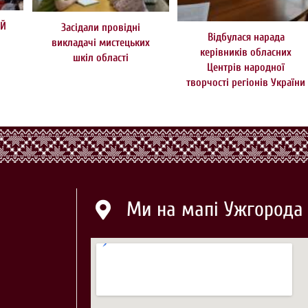
ИЙ
Засідали провідні
Відбулася нарада
викладачі мистецьких
керівників обласних
шкіл області
Центрів народної
творчості регіонів України
Ми на мапі Ужгорода