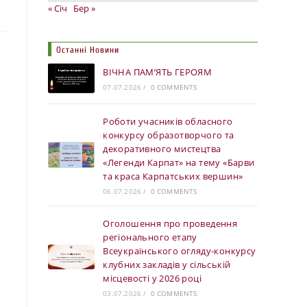
« Січ
Бер »
Останні Новини
ВІЧНА ПАМ’ЯТЬ ГЕРОЯМ
07.07.2026
/
0 COMMENTS
Роботи учасників обласного
конкурсу образотворчого та
декоративного мистецтва
«Легенди Карпат» на тему «Барви
та краса Карпатських вершин»
06.07.2026
/
0 COMMENTS
Оголошення про проведення
регіонального етапу
Всеукраїнського огляду-конкурсу
клубних закладів у сільській
місцевості у 2026 році
03.07.2026
/
0 COMMENTS