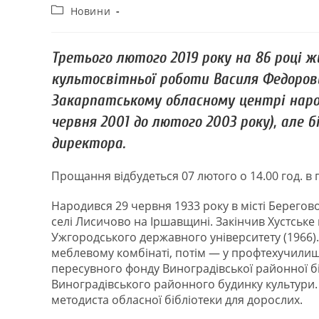
Новини
Третього лютого 2019 року на 86 році
культосвітньої роботи Василя Федорови
Закарпатському обласному центрі народ
червня 2001 до лютого 2003 року), але 
директора.
Прощання відбудеться 07 лютого о 14.00 год. в
Народився 29 червня 1933 року в місті Берегово 
селі Лисичово на Іршавщині. Закінчив Хустське 
Ужгородського державного університету (1966).
меблевому комбінаті, потім ― у профтехучилищі 
пересувного фонду Виноградівської районної б
Виноградівського районного будинку культури. 
методиста обласної бібліотеки для дорослих.