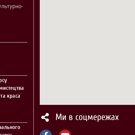
ультурно-
рсу
 мистецтва
та краса
Ми в соцмережах
нального
курсу