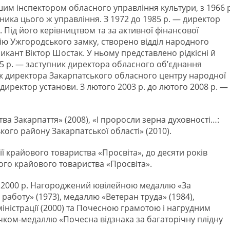
им інспектором обласного управління культури, з 1966 р
ика цього ж управління. З 1972 до 1985 р. ― директор
Під його керівництвом та за активної фінансової
ю Ужгородського замку, створено відділ народного
кант Віктор Шостак. У ньому представлено рідкісні й
985 р. — заступник директора обласного об’єднання
ик директора Закарпатського обласного центру народної
 директор установи. З лютого 2003 р. до лютого 2008 р. ―
ва Закарпаття» (2008), «І проросли зерна духовності…:
кого району Закарпатської області» (2010).
ції крайового товариства «Просвіта», до десяти років
ого крайового товариства «Просвіта».
 з 2000 р. Нагороджений ювілейною медаллю «За
работу» (1973), медаллю «Ветеран труда» (1984),
істрації (2000) та Почесною грамотою і нагрудним
ачком-медаллю «Почесна відзнака за багаторічну плідну