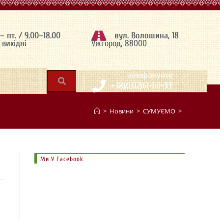
 – пт. / 9.00–18.00
вул. Волошина, 18
– вихідні
Ужгород, 88000
|
телефонуйте
+38(0312)61-60-33
>
Новини
>
СУМУЄМО
>
Ми У Facebook