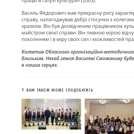
працю в галузі культури» (2003).
Василь Федорович мав прекрасну рису характеру
справу, налагоджував добрі стосунки з колегам
зразком. Він був досвідченим працівником кул
майстром своєї справи. Він певною мірою відчу
поколінням і в міру своїх сил і можливостей п
Колектив Обласного організаційно-методичног
близьким. Нехай земля Василеві Сможанику буд
в наших серцях.
ВАМ ТАКОЖ МОЖЕ СПОДОБАТИСЬ