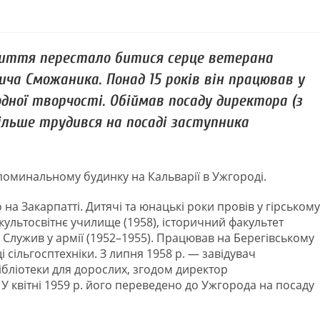
 життя перестало битися серце ветерана
ча Сможаника. Понад 15 років він працював у
ної творчості. Обіймав посаду директора (з
більше трудився на посаді заступника
 поминальному будинку на Кальварії в Ужгороді.
на Закарпатті. Дитячі та юнацькі роки провів у гірському
культосвітнє училище (1958), історичний факультет
 Служив у армії (1952–1955). Працював на Берегівському
сільгосптехніки. З липня 1958 р. ― завідувач
ібліотеки для дорослих, згодом директор
У квітні 1959 р. його переведено до Ужгорода на посаду