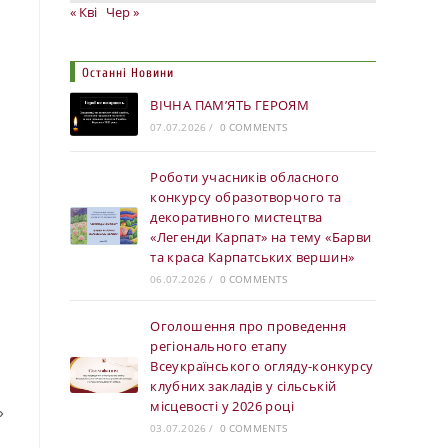
« Кві
Чер »
Останні Новини
ВІЧНА ПАМ’ЯТЬ ГЕРОЯМ
07.07.2026
/
0 COMMENTS
Роботи учасників обласного
конкурсу образотворчого та
декоративного мистецтва
«Легенди Карпат» на тему «Барви
та краса Карпатських вершин»
06.07.2026
/
0 COMMENTS
Оголошення про проведення
регіонального етапу
Всеукраїнського огляду-конкурсу
клубних закладів у сільській
місцевості у 2026 році
»
03.07.2026
/
0 COMMENTS