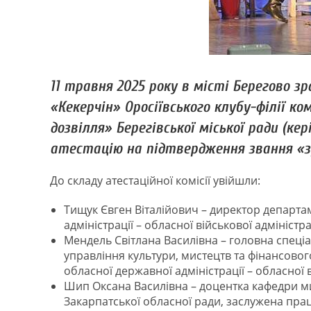
11 травня 2025 року в місті Берегово
«Кекерчін» Оросіївського клубу-філії 
дозвілля» Берегівської міської ради (ке
атестацію на підтвердження звання «з
До складу атестаційної комісії увійшли:
Тищук Євген Віталійович – директор департа
адміністрації – обласної військової адміністр
Мендель Світлана Василівна – головна спеціал
управління культури, мистецтв та фінансово
обласної державної адміністрації – обласної в
Шип Оксана Василівна – доцентка кафедри ми
Закарпатської обласної ради, заслужена прац