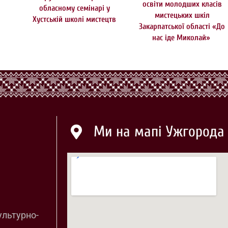
освіти молодших класів
обласному семінарі у
мистецьких шкіл
Хустській школі мистецтв
Закарпатської області «До
нас іде Миколай»
Ми на мапі Ужгорода
ультурно-