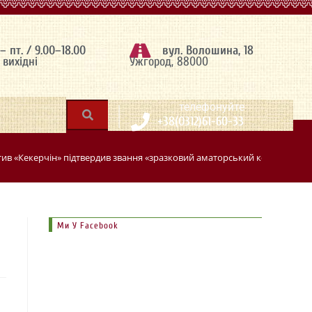
 – пт. / 9.00–18.00
вул. Волошина, 18
– вихідні
Ужгород, 88000
|
телефонуйте
+38(0312)61-60-33
ив «Кекерчін» підтвердив звання «зразковий аматорський колектив»
>
Ми У Facebook