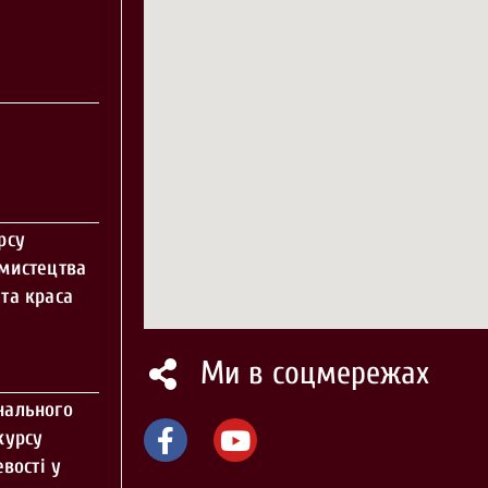
рсу
 мистецтва
та краса
Ми в соцмережах
нального
курсу
вості у