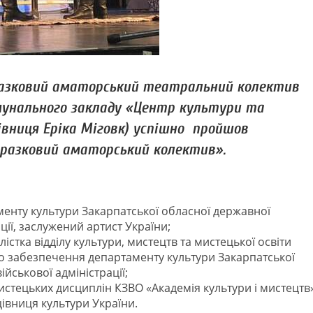
 зразковий аматорський театральний колектив
комунального закладу «Центр культури та
рівниця Еріка Міговк) успішно пройшов
разковий аматорський колектив».
менту культури Закарпатської обласної державної
ації, заслужений артист України;
істка відділу культури, мистецтв та мистецької освіти
го забезпечення департаменту культури Закарпатської
ійськової адміністрації;
стецьких дисциплін КЗВО «Академія культури і мистецтв
івниця культури України.