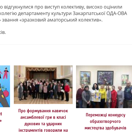
о відгукнулися про виступ колективу, високо оцінили
колегію департаменту культури Закарпатської ОДА-ОВА
» звання «зразковий аматорський колектив».
ів.
Про формування навичок
Н
Переможці конкурсу
ансамблевої гри в класі
»
образотворчого
духових та ударних
мистецтва здобувачів
інструментів говорили на