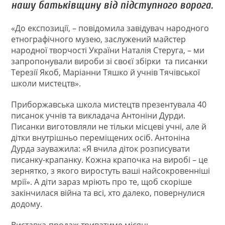
нашу батьківщину від підступного ворога.
«До експозиції, – повідомила завідувач народного
етнографічного музею, заслужений майстер
народної творчості України Наталія Стеруга, – ми
запропонували вироби зі своєї збірки та писанки
Терезії Якоб, Маріанни Тяшко й учнів Тячівської
школи мистецтв».
Приборжавська школа мистецтв презентувала 40
писанок учнів та викладача Антоніни Дурди.
Писанки виготовляли не тільки місцеві учні, але й
дітки внутрішньо переміщених осіб. Антоніна
Дурда зауважила: «Я вчила діток розписувати
писанку-крапанку. Кожна крапочка на виробі – це
зернятко, з якого виростуть ваші найсокровенніші
мрії». А діти зараз мріють про те, щоб скоріше
закінчилася війна та всі, хто далеко, повернулися
додому.