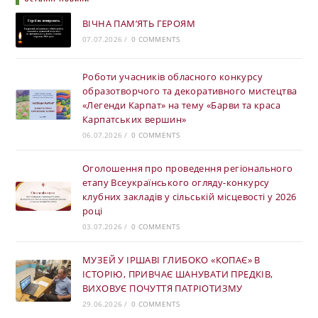
ВІЧНА ПАМ’ЯТЬ ГЕРОЯМ
07.07.2026
/
0 COMMENTS
Роботи учасників обласного конкурсу
образотворчого та декоративного мистецтва
«Легенди Карпат» на тему «Барви та краса
Карпатських вершин»
06.07.2026
/
0 COMMENTS
Оголошення про проведення регіонального
етапу Всеукраїнського огляду-конкурсу
клубних закладів у сільській місцевості у 2026
році
03.07.2026
/
0 COMMENTS
МУЗЕЙ У ІРШАВІ ГЛИБОКО «КОПАЄ» В
ІСТОРІЮ, ПРИВЧАЄ ШАНУВАТИ ПРЕДКІВ,
ВИХОВУЄ ПОЧУТТЯ ПАТРІОТИЗМУ
29.06.2026
/
0 COMMENTS