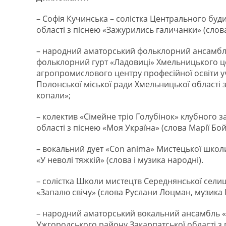
– Софія Кучинська – солістка Центрального буд
області з піснею «Зажурились галичанки» (слов
– народний аматорський фольклорний ансамбл
фольклорний гурт «Ладовиці» Хмельницького ц
агропромислового центру професійної освіти у
Полонської міської ради Хмельницької області
копали»;
– колектив «Сімейне тріо Голубінок» клубного з
області з піснею «Моя Україна» (слова Марії Бо
– вокальний дует «Con anima» Мистецької школи 
«У неволі тяжкій» (слова і музика народні).
– солістка Школи мистецтв Середнянської селищ
«Запалю свічу» (слова Руслани Лоцман, музика 
– народний аматорський вокальний ансамбль «
Ужгородського району Закарпатської області з 