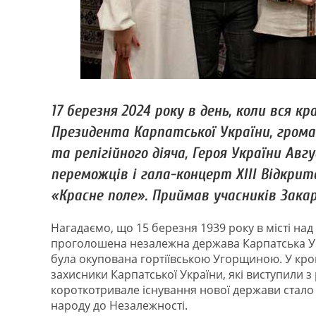
17 березня 2024 року в день, коли вся кр
Президента Карпатської України, громад
та релігійного діяча, Героя України Ав
переможців і гала-концерт ХІІІ Відкрит
«Красне поле». Приймав учасників Зака
Нагадаємо, що 15 березня 1939 року в місті над
проголошена незалежна держава Карпатська Укр
була окупована гортіївською Угорщиною. У кр
захисники Карпатської України, які виступили з
короткотривале існування нової держави стало
народу до Незалежності.