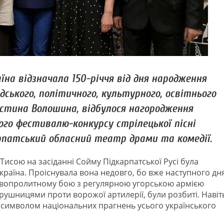
аїна відзначала 150-річчя від дня народження
ського, політичного, культурного, освітнього
густина Волошина, відбулося нагородження
ого фестивалю-конкурсу стрілецької пісні
рпатський обласний театр драми та комедії.
 Тисою на засіданні Сойму Підкарпатської Русі була
аїна. Проіснувала вона недовго, бо вже наступного дн
овопролитному бою з регулярною угорською армією
 рушницями проти ворожої артилерії, були розбиті. Навіт
 символом національних прагнень усього українського