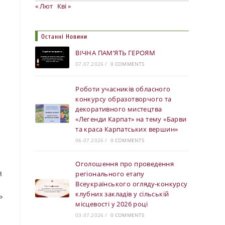
« Лют
Кві »
Останні Новини
ВІЧНА ПАМ’ЯТЬ ГЕРОЯМ
07.07.2026
/
0 COMMENTS
Роботи учасників обласного
конкурсу образотворчого та
декоративного мистецтва
«Легенди Карпат» на тему «Барви
та краса Карпатських вершин»
06.07.2026
/
0 COMMENTS
Оголошення про проведення
я
регіонального етапу
Всеукраїнського огляду-конкурсу
клубних закладів у сільській
ь
місцевості у 2026 році
03.07.2026
/
0 COMMENTS