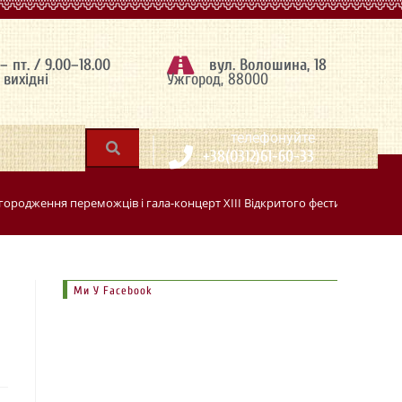
 – пт. / 9.00–18.00
вул. Волошина, 18
– вихідні
Ужгород, 88000
|
телефонуйте
+38(0312)61-60-33
агородження переможців і гала-концерт ХІІІ Відкритого фестивалю-конку
Ми У Facebook