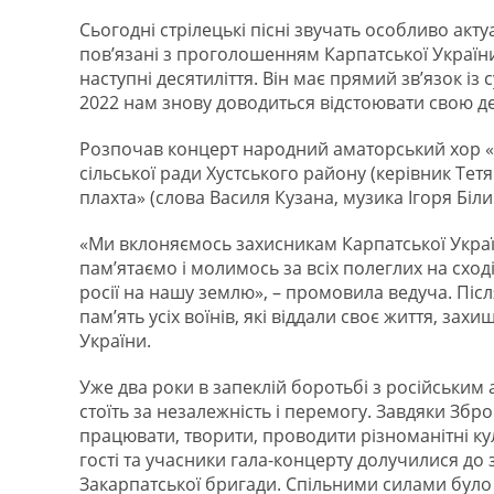
Сьогодні стрілецькі пісні звучать особливо акт
пов’язані з проголошенням Карпатської України,
наступні десятиліття. Він має прямий зв’язок із
2022 нам знову доводиться відстоювати свою д
Розпочав концерт народний аматорський хор «
сільської ради Хустського району (керівник Тет
плахта» (слова Василя Кузана, музика Ігоря Біли
«Ми вклоняємось захисникам Карпатської Укра
пам’ятаємо і молимось за всіх полеглих на сход
росії на нашу землю», – промовила ведуча. Піс
пам’ять усіх воїнів, які віддали своє життя, за
України.
Уже два роки в запеклій боротьбі з російським
стоїть за незалежність і перемогу. Завдяки Зб
працювати, творити, проводити різноманітні кул
гості та учасники гала-концерту долучилися до 
Закарпатської бригади. Спільними силами було 