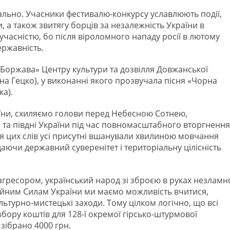
уально. Учасники фестивалю-конкурсу уславлюють події,
 а також звитягу борців за незалежність України в
 сучасністю, бо після віроломного нападу росії в лютому
ержавність.
Боржава» Центру культури та дозвілля Довжанської
яна Гецко), у виконанні якого прозвучала пісня «Чорна
ка).
їни, схиляємо голови перед Небесною Сотнею,
і та півдні України під час повномасштабного вторгнення
ля цих слів усі присутні вшанували хвилиною мовчання
хищаючи державний суверенітет і територіальну цілісність
 агресором, український народ зі зброєю в руках незламн
ройним Силам України ми маємо можливість вчитися,
ьтурно-мистецькі заходи. Тому цілком логічно, що всі
збору коштів для 128-ї окремої гірсько-штурмової
зібрано 4000 грн.