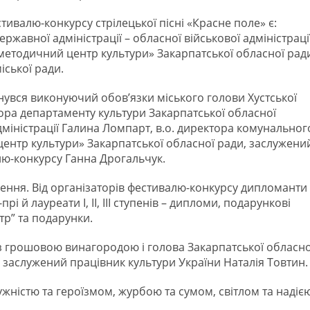
ивалю-конкурсу стрілецької пісні «Красне поле» є:
жавної адміністрації – обласної військової адміністрації
етодичний центр культури» Закарпатської обласної рад
іської ради.
рнувся виконуючий обов’язки міського голови Хустської
тора департаменту культури Закарпатської обласної
адміністрації Галина Ломпарт, в.о. директора комунальног
ентр культури» Закарпатської обласної ради, заслужени
лю-конкурсу Ганна Дрогальчук.
ження. Від організаторів фестивалю-конкурсу дипломанти
 й лауреати І, ІІ, ІІІ ступенів – дипломи, подарункові
тр” та подарунки.
з грошовою винагородою і голова Закарпатської обласно
, заслужений працівник культури України Наталія Товтин.
ужністю та героїзмом, журбою та сумом, світлом та надією