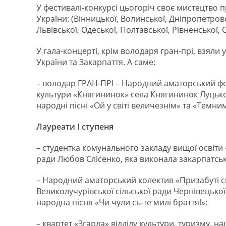
У фестивалі-конкурсі цьогоріч своє мистецтво пр
України: (Вінницької, Волинської, Дніпропетровс
Львівської, Одеської, Полтавської, Рівненської, 
У гала-концерті, крім володаря гран-прі, взяли у
України та Закарпаття. А саме:
– володар ГРАН-ПРІ – Народний аматорський ф
культури «Княгининок» села Княгининок Луцьког
народні пісні «Ой у світі величезнім» та «Темним
Лауреати І ступеня
– студентка комунального закладу вищої освіти 
ради Любов Слісенко, яка виконала закарпатську
– Народний аматорський колектив «Призабуті с
Великолучурівської сільської ради Чернівецької
народна пісня «Чи чули сь-те милі браття!»;
– квартет «Згарда» відділу культури, туризму, н