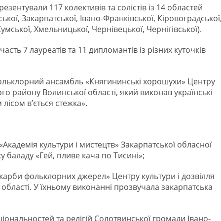
езентували 117 колективів та солістів із 14 областей
ької, Закарпатської, Івано-Франківської, Кіровоградської
Сумської, Хмельницької, Чернівецької, Чернігівської).
часть 7 лауреатів та 11 дипломантів із різних куточків
ольклорний ансамбль «Княгининські хорошухи» Центру
о району Волинської області, який виконав українські
 лісом в’ється стежка».
«Академія культури і мистецтв» Закарпатської обласної
 баладу «Гей, пливе кача по Тисині»;
карби фольклорних джерел» Центру культури і дозвілля
 області. У їхньому виконанні прозвучала закарпатська
аціональностей та релігій Солотвинської громади Івано-