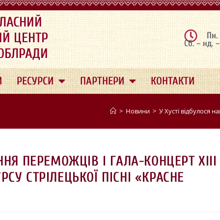
ЛАСНИЙ
ИЙ ЦЕНТР
Пн.
Сб. – нд. 
 ОБЛРАДИ
И
РЕСУРСИ
ПАРТНЕРИ
КОНТАКТИ
>
Новини
>
У Хусті відбулося н
НЯ ПЕРЕМОЖЦІВ І ГАЛА-КОНЦЕРТ ХІІІ
СУ СТРІЛЕЦЬКОЇ ПІСНІ «КРАСНЕ