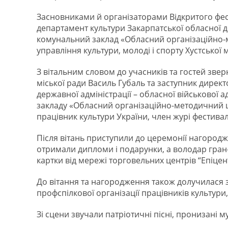
Засновниками й організаторами Відкритого фест
департамент культури Закарпатської обласної дер
комунальний заклад «Обласний організаційно-м
управління культури, молоді і спорту Хустської м
З вітальним словом до учасників та гостей зве
міської ради Василь Губаль та заступник дирек
державної адміністрації – обласної військової 
закладу «Обласний організаційно-методичний ц
працівник культури України, член журі фестива
Після вітань приступили до церемонії нагород
отримали дипломи і подарунки, а володар гран-прі
картки від мережі торговельних центрів “Епіцен
До вітання та нагородження також долучилася 
профспілкової організації працівників культури
Зі сцени звучали патріотичні пісні, пронизані м