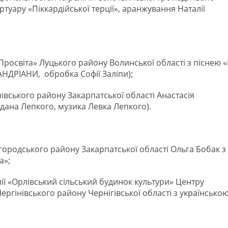
ртуару «Піккардійської терції», аранжування Наталії
Просвіта» Луцького району Волинської області з піснею «
АНДРІАНИ, обробка Софії Заліпи);
івського району Закарпатської області Анастасія
гдана Лепкого, музика Левка Лепкого).
городського району Закарпатської області Ольга Бобак з
а»;
лії «Орлівський сільський будинок культури» Центру
ергінівського району Чернігівської області з українсько