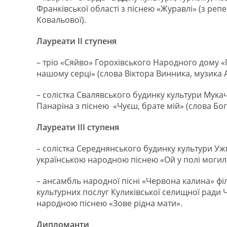
Франківської області з піснею «Журавлі» (з репе
Ковальової).
Лауреати ІІ ступеня
– тріо «Сяйво» Горохівського Народного дому «
нашому серці» (слова Віктора Винника, музика 
– солістка Свалявського будинку культури Мукач
Панаріна з піснею «Чуєш, брате мій» (слова Бо
Лауреати ІІІ ступеня
– солістка Середнянського будинку культури Уж
українською народною піснею «Ой у полі могил
– ансамбль народної пісні «Червона калина» фі
культурних послуг Куликівської селищної ради Ч
народною піснею «Зове рідна мати».
Дипломанти