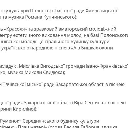
инку культури Полонської міської ради Хмельницької
а та музика Романа Купчинського);
ь «Красоля» та зразковий аматорський молодіжний
ентру естетичного виховання молоді на базі Полонськог
чнівської молоді Центрального Будинку культури
 з українською народною піснею «А в Бишках окопи
акладу с. Мислівка Вигодської громади Івано-Франківсько
йко, музика Миколи Свидюка);
Тячівської міської ради Закарпатської області з піснею
ної ради» Закарпатської області Віра Сентипал з піснею
Ірини Кириліної);
Руменок» Середнянського будинку культури
піснею «Плач матері» (слова Василя Габорця, музика