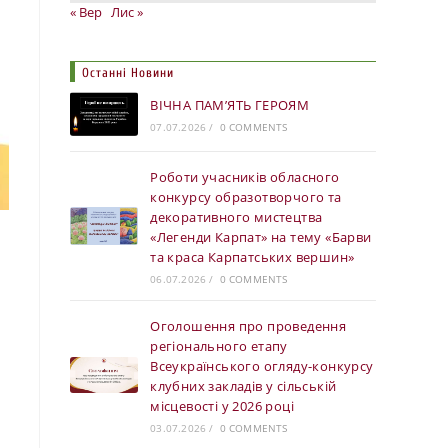
« Вер
Лис »
Останні Новини
ВІЧНА ПАМ’ЯТЬ ГЕРОЯМ
07.07.2026
/
0 COMMENTS
Роботи учасників обласного
конкурсу образотворчого та
декоративного мистецтва
«Легенди Карпат» на тему «Барви
та краса Карпатських вершин»
06.07.2026
/
0 COMMENTS
Оголошення про проведення
регіонального етапу
Всеукраїнського огляду-конкурсу
клубних закладів у сільській
місцевості у 2026 році
03.07.2026
/
0 COMMENTS