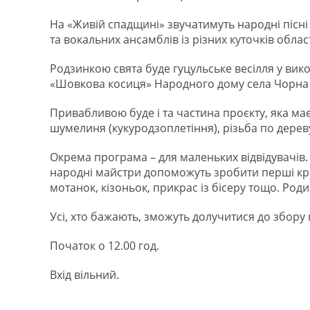
На «Живій спадщині» звучатимуть народні пісні 
та вокальних ансамблів із різних куточків област
Родзинкою свята буде гуцульське весілля у ви
«Шовкова косиця» Народного дому села Чорна Т
Привабливою буде і та частина проєкту, яка має
шумелиня (кукуродзоплетіння), різьба по дереву
Окрема програма – для маленьких відвідувачів.
народні майстри допоможуть зробити перші кр
мотанок, кізоньок, прикрас із бісеру тощо. Родин
Усі, хто бажають, зможуть долучитися до збору
Початок о 12.00 год.
Вхід вільний.