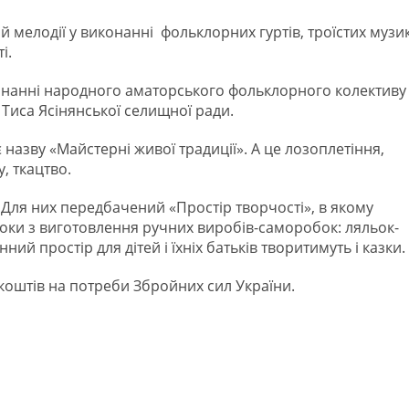
й мелодії у виконанні фольклорних гуртів, троїстих музи
і.
конанні народного аматорського фольклорного колективу
иса Ясінянської селищної ради.
 назву «Майстерні живої традиції». А це лозоплетіння,
, ткацтво.
 Для них передбачений «Простір творчості», в якому
оки з виготовлення ручних виробів-саморобок: ляльок-
ний простір для дітей і їхніх батьків творитимуть і казки.
 коштів на потреби Збройних сил України.