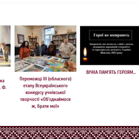
ВІЧНА ПАМ’ЯТЬ ГЕРОЯМ…
Переможці ІІІ (обласного)
на
етапу Всеукраїнського
. Ф.
конкурсу учнівської
творчості «Об’єднаймося
ж, брати мої»