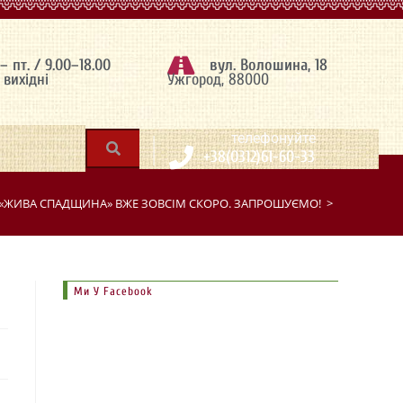
 – пт. / 9.00–18.00
вул. Волошина, 18
– вихідні
Ужгород, 88000
|
телефонуйте
+38(0312)61-60-33
«ЖИВА СПАДЩИНА» ВЖЕ ЗОВСІМ СКОРО. ЗАПРОШУЄМО!
>
Ми У Facebook