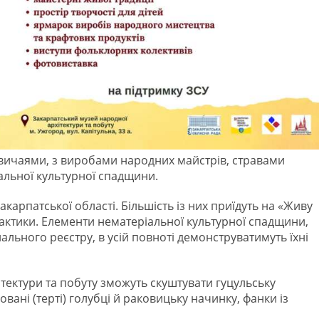
вичаями, з виробами народних майстрів, стравами
альної культурної спадщини.
карпатської області. Більшість із них приїдуть на «Живу
актики. Елементи нематеріальної культурної спадщини,
ального реєстру, в усій повноті демонструватимуть їхні
ітектури та побуту зможуть скуштувати гуцульську
вані (терті) голубці й раковицьку начинку, фанки із