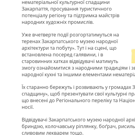
нематеріальної культурної спадщини
Закарпаття, просування туристичного
потенціалу регіону та підтримка майстрів
народних художніх промислів.
Уже вчетверте події розгортатимуться на
теренах Закарпатського музею народної
архітектури та побуту». Тут і на сцені, що
встановлена посеред галявини, і в
старовинних хатках відвідувачі матимуть
змогу ознайомитися з народними традиціям і з
народної кухні та іншими елементами нематері
Їх старанно бережуть і розвивають у громадах За
спадщину», щоб презентувати свої культурні пр
що внесені до Регіонального переліку та Націон
носії.
Відвідувачі Закарпатського музею народної арх
бриндзю, колочавську ріплянку, боґрач, рисильо
сливовим лекварем тощо.