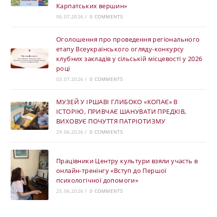
Карпатських вершин»
06.07.2026
/
0 COMMENTS
Оголошення про проведення регіонального
етапу Всеукраїнського огляду-конкурсу
клубних закладів у сільській місцевості у 2026
році
03.07.2026
/
0 COMMENTS
МУЗЕЙ У ІРШАВІ ГЛИБОКО «КОПАЄ» В
ІСТОРІЮ, ПРИВЧАЄ ШАНУВАТИ ПРЕДКІВ,
ВИХОВУЄ ПОЧУТТЯ ПАТРІОТИЗМУ
29.06.2026
/
0 COMMENTS
Працівники Центру культури взяли участь в
онлайн-тренінгу «Вступ до Першої
психологічної допомоги»
25.06.2026
/
0 COMMENTS