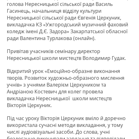
голова Нересницької сільської ради Василь
Гасинець, начальниця відділу культури
Нересницької сільської ради Євгенія Церкуник,
викладачка КЗ «Ужгородський музичний фаховий
коледж імені Д.Є. Задора» Закарпатської обласної
ради Валентина Турлакова (онлайн).
Привітав учасників семінару директор
Нересницької школи мистецтв Володимир Гудак.
Відкритий урок «Емоційно-образне виконання
творів. Розвиток художньо-образного мислення
учнів» з учнями Валерієм Церкуником та
Андріаною Костевич для колег провела
викладачка Нересницької школи мистецтв
Вікторія Церкуник.
Під час уроку Вікторія Церкуник вміло й доречно
використала сучасні методи викладання, у тому
числі аудіовізуальні засоби. До слова, учні
бездоганно виконували завдання та відповідали