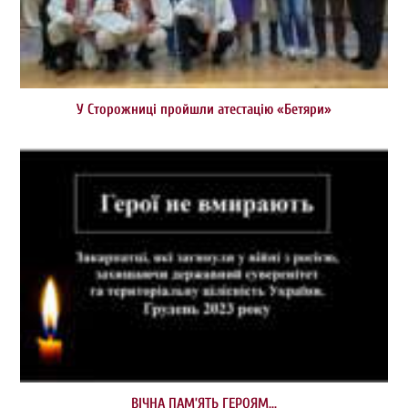
У Сторожниці пройшли атестацію «Бетяри»
ВІЧНА ПАМ’ЯТЬ ГЕРОЯМ…