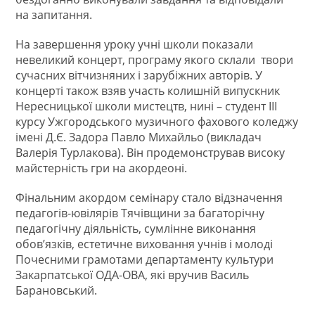
на запитання.
На завершення уроку учні школи показали
невеликий концерт, програму якого склали твори
сучасних вітчизняних і зарубіжних авторів. У
концерті також взяв участь колишній випускник
Нересницької школи мистецтв, нині – студент ІІІ
курсу Ужгородського музичного фахового коледжу
імені Д.Є. Задора Павло Михайльо (викладач
Валерія Турлакова). Він продемонстрував високу
майстерність гри на акордеоні.
Фінальним акордом семінару стало відзначення
педагогів-ювілярів Тячівщини за багаторічну
педагогічну діяльність, сумлінне виконання
обов’язків, естетичне виховання учнів і молоді
Почесними грамотами департаменту культури
Закарпатської ОДА-ОВА, які вручив Василь
Барановський.