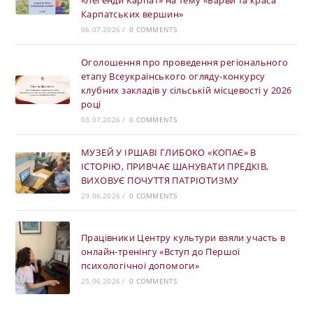
«Легенди Карпат» на тему «Барви та краса
Карпатських вершин»
06.07.2026
/
0 COMMENTS
Оголошення про проведення регіонального
етапу Всеукраїнського огляду-конкурсу
клубних закладів у сільській місцевості у 2026
році
03.07.2026
/
0 COMMENTS
МУЗЕЙ У ІРШАВІ ГЛИБОКО «КОПАЄ» В
ІСТОРІЮ, ПРИВЧАЄ ШАНУВАТИ ПРЕДКІВ,
ВИХОВУЄ ПОЧУТТЯ ПАТРІОТИЗМУ
29.06.2026
/
0 COMMENTS
Працівники Центру культури взяли участь в
онлайн-тренінгу «Вступ до Першої
психологічної допомоги»
25.06.2026
/
0 COMMENTS