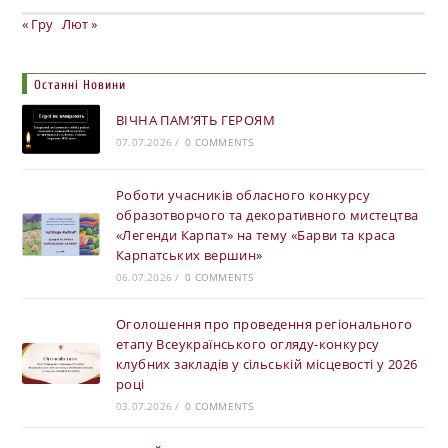
« Гру
Лют »
Останні Новини
ВІЧНА ПАМ’ЯТЬ ГЕРОЯМ
07.07.2026
/
0 COMMENTS
Роботи учасників обласного конкурсу
образотворчого та декоративного мистецтва
«Легенди Карпат» на тему «Барви та краса
Карпатських вершин»
06.07.2026
/
0 COMMENTS
Оголошення про проведення регіонального
етапу Всеукраїнського огляду-конкурсу
клубних закладів у сільській місцевості у 2026
році
03.07.2026
/
0 COMMENTS