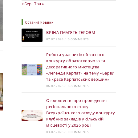
« Бер
Тра »
Останні Новини
ВІЧНА ПАМ’ЯТЬ ГЕРОЯМ
07.07.2026
/
0 COMMENTS
Роботи учасників обласного
конкурсу образотворчого та
декоративного мистецтва
«Легенди Карпат» на тему «Барви
та краса Карпатських вершин»
06.07.2026
/
0 COMMENTS
Оголошення про проведення
регіонального етапу
Всеукраїнського огляду-конкурсу
клубних закладів у сільській
місцевості у 2026 році
03.07.2026
/
0 COMMENTS