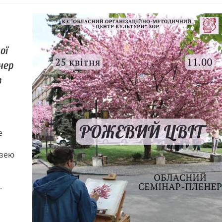
ої
нер
в
е
узею
.