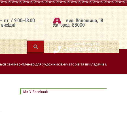
 – пт. / 9.00–18.00
вул. Волошина, 18
– вихідні
Ужгород, 88000
|
телефонуйте
+38(0312)61-60-33
ться семінар-пленер для художників-аматорів та викладачів мистецьких
Ми У Facebook