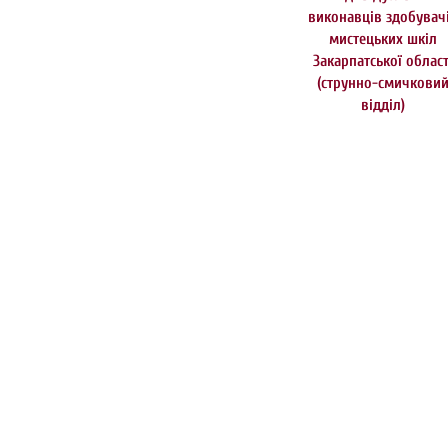
виконавців здобувач
мистецьких шкіл
Закарпатської област
(струнно-смичкови
відділ)