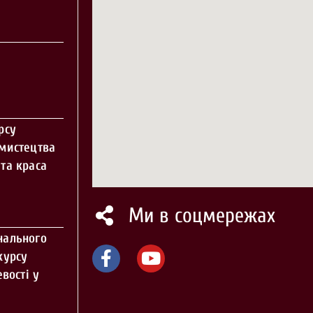
рсу
 мистецтва
та краса
Ми в соцмережах
нального
курсу
вості у