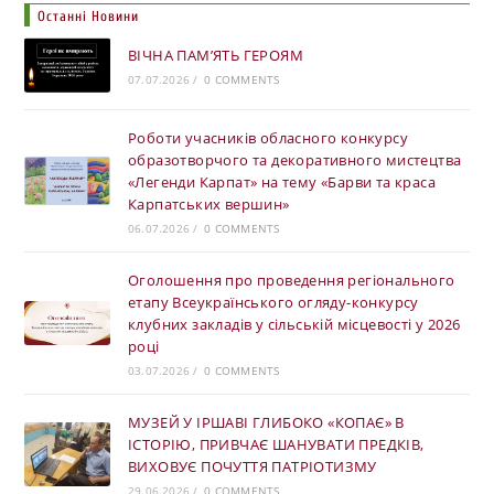
Останні Новини
ВІЧНА ПАМ’ЯТЬ ГЕРОЯМ
07.07.2026
/
0 COMMENTS
Роботи учасників обласного конкурсу
образотворчого та декоративного мистецтва
«Легенди Карпат» на тему «Барви та краса
Карпатських вершин»
06.07.2026
/
0 COMMENTS
Оголошення про проведення регіонального
етапу Всеукраїнського огляду-конкурсу
клубних закладів у сільській місцевості у 2026
році
03.07.2026
/
0 COMMENTS
МУЗЕЙ У ІРШАВІ ГЛИБОКО «КОПАЄ» В
ІСТОРІЮ, ПРИВЧАЄ ШАНУВАТИ ПРЕДКІВ,
ВИХОВУЄ ПОЧУТТЯ ПАТРІОТИЗМУ
29.06.2026
/
0 COMMENTS