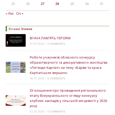
25
26
27
28
29
30
31
« Лис
Січ »
Останні Новини
ВІЧНА ПАМ’ЯТЬ ГЕРОЯМ
07.07.2026
/
0 COMMENTS
Роботи учасників обласного конкурсу
образотворчого та декоративного мистецтва
«Легенди Карпат» на тему «Барви та краса
Карпатських вершин»
06.07.2026
/
0 COMMENTS
Оголошення про проведення регіонального
етапу Всеукраїнського огляду-конкурсу
клубних закладів у сільській місцевості у 2026
році
03.07.2026
/
0 COMMENTS