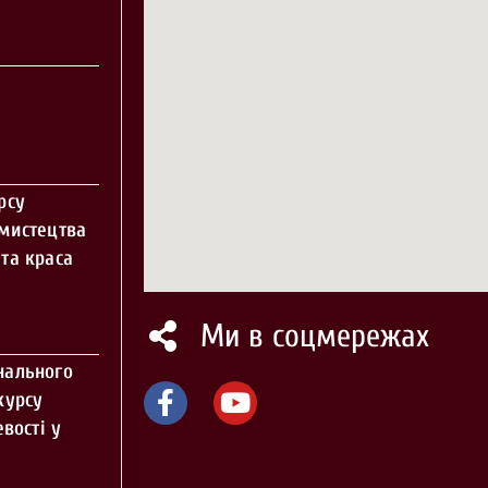
рсу
 мистецтва
та краса
Ми в соцмережах
нального
курсу
вості у