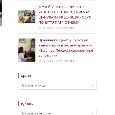
МУЗЕЙ У ІРШАВІ ГЛИБОКО
«КОПАЄ» В ІСТОРІЮ, ПРИВЧАЄ
ШАНУВАТИ ПРЕДКІВ, ВИХОВУЄ
ПОЧУТТЯ ПАТРІОТИЗМУ
29.06.2026
/
0 COMMENTS
Працівники Центру культури
взяли участь в онлайн-тренінгу
«Вступ до Першої психологічної
допомоги»
25.06.2026
/
0 COMMENTS
Архіви
Обрати місяць
Рубрики
Обрати категорію