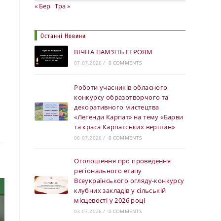
« Бер
Тра »
Останні Новини
ВІЧНА ПАМ’ЯТЬ ГЕРОЯМ
07.07.2026
/
0 COMMENTS
Роботи учасників обласного
конкурсу образотворчого та
декоративного мистецтва
«Легенди Карпат» на тему «Барви
та краса Карпатських вершин»
06.07.2026
/
0 COMMENTS
Оголошення про проведення
регіонального етапу
Всеукраїнського огляду-конкурсу
клубних закладів у сільській
місцевості у 2026 році
03.07.2026
/
0 COMMENTS