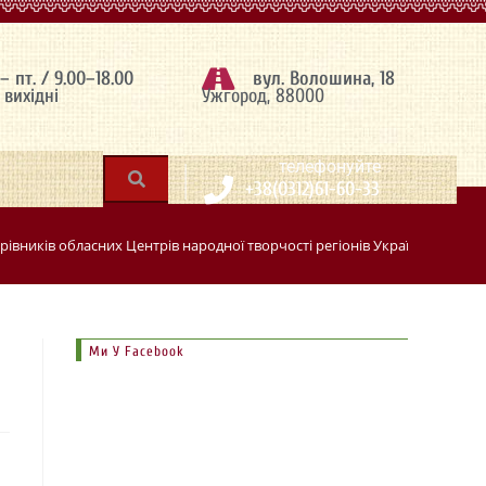
 – пт. / 9.00–18.00
вул. Волошина, 18
– вихідні
Ужгород, 88000
|
телефонуйте
+38(0312)61-60-33
рівників обласних Центрів народної творчості регіонів України
>
Ми У Facebook