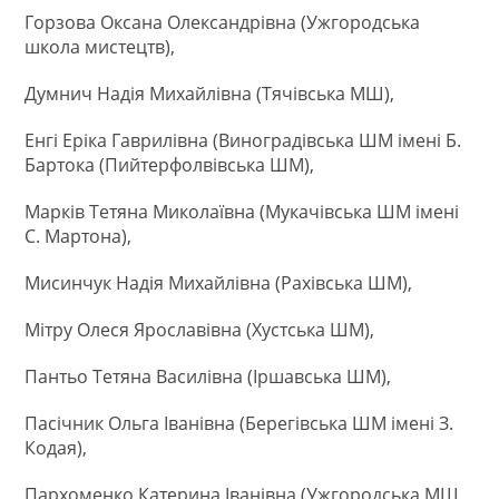
Горзова Оксана Олександрівна (Ужгородська
школа мистецтв),
Думнич Надія Михайлівна (Тячівська МШ),
Енгі Еріка Гаврилівна (Виноградівська ШМ імені Б.
Бартока (Пийтерфолвівська ШМ),
Марків Тетяна Миколаївна (Мукачівська ШМ імені
С. Мартона),
Мисинчук Надія Михайлівна (Рахівська ШМ),
Мітру Олеся Ярославівна (Хустська ШМ),
Пантьо Тетяна Василівна (Іршавська ШМ),
Пасічник Ольга Іванівна (Берегівська ШМ імені З.
Кодая),
Пархоменко Катерина Іванівна (Ужгородська МШ