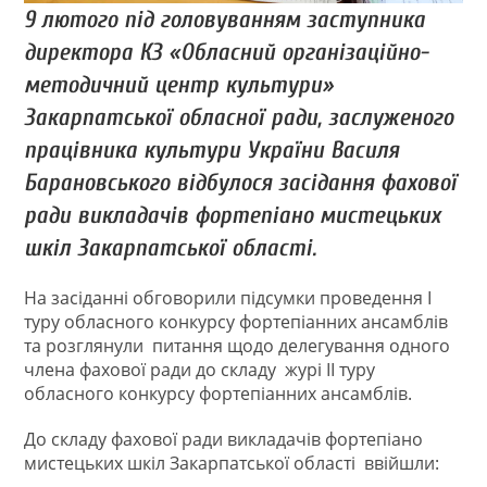
9 лютого під головуванням заступника
директора КЗ «Обласний організаційно-
методичний центр культури»
Закарпатської обласної ради, заслуженого
працівника культури України Василя
Барановського відбулося засідання фахової
ради викладачів фортепіано мистецьких
шкіл Закарпатської області.
На засіданні обговорили підсумки проведення І
туру обласного конкурсу фортепіанних ансамблів
та розглянули питання щодо делегування одного
члена фахової ради до складу журі ІІ туру
обласного конкурсу фортепіанних ансамблів.
До складу фахової ради викладачів фортепіано
мистецьких шкіл Закарпатської області ввійшли: