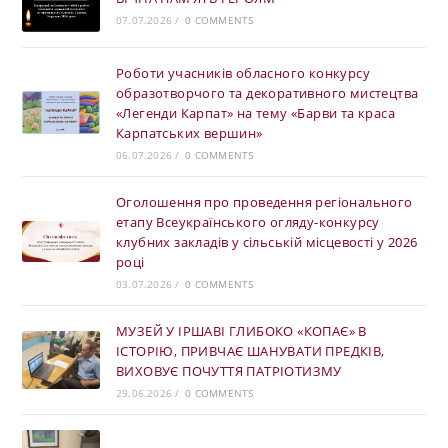
07.07.2026
/
0 COMMENTS
Роботи учасників обласного конкурсу
образотворчого та декоративного мистецтва
«Легенди Карпат» на тему «Барви та краса
Карпатських вершин»
06.07.2026
/
0 COMMENTS
Оголошення про проведення регіонального
етапу Всеукраїнського огляду-конкурсу
клубних закладів у сільській місцевості у 2026
році
03.07.2026
/
0 COMMENTS
МУЗЕЙ У ІРШАВІ ГЛИБОКО «КОПАЄ» В
ІСТОРІЮ, ПРИВЧАЄ ШАНУВАТИ ПРЕДКІВ,
ВИХОВУЄ ПОЧУТТЯ ПАТРІОТИЗМУ
29.06.2026
/
0 COMMENTS