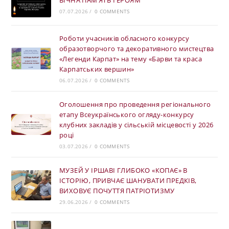
ВІЧНА ПАМ’ЯТЬ ГЕРОЯМ
07.07.2026
/
0 COMMENTS
Роботи учасників обласного конкурсу
образотворчого та декоративного мистецтва
«Легенди Карпат» на тему «Барви та краса
Карпатських вершин»
06.07.2026
/
0 COMMENTS
Оголошення про проведення регіонального
етапу Всеукраїнського огляду-конкурсу
клубних закладів у сільській місцевості у 2026
році
03.07.2026
/
0 COMMENTS
МУЗЕЙ У ІРШАВІ ГЛИБОКО «КОПАЄ» В
ІСТОРІЮ, ПРИВЧАЄ ШАНУВАТИ ПРЕДКІВ,
ВИХОВУЄ ПОЧУТТЯ ПАТРІОТИЗМУ
29.06.2026
/
0 COMMENTS