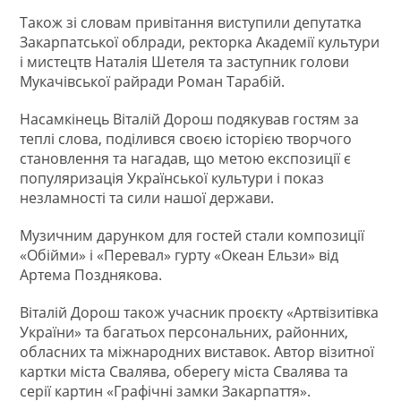
Також зі словам привітання виступили депутатка
Закарпатської облради, ректорка Академії культури
і мистецтв Наталія Шетеля та заступник голови
Мукачівської райради Роман Тарабій.
Насамкінець Віталій Дорош подякував гостям за
теплі слова, поділився своєю історією творчого
становлення та нагадав, що метою експозиції є
популяризація Української культури і показ
незламності та сили нашої держави.
Музичним дарунком для гостей стали композиції
«Обійми» і «Перевал» гурту «Океан Ельзи» від
Артема Позднякова.
Віталій Дорош також учасник проєкту «Артвізитівка
України» та багатьох персональних, районних,
обласних та міжнародних виставок. Автор візитної
картки міста Свалява, оберегу міста Свалява та
серії картин «Графічні замки Закарпаття».