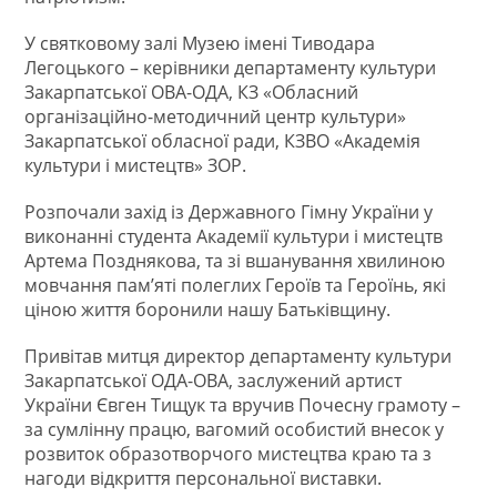
У святковому залі Музею імені Тиводара
Легоцького – керівники департаменту культури
Закарпатської ОВА-ОДА, КЗ «Обласний
організаційно-методичний центр культури»
Закарпатської обласної ради, КЗВО «Академія
культури і мистецтв» ЗОР.
Розпочали захід із Державного Гімну України у
виконанні студента Академії культури і мистецтв
Артема Позднякова, та зі вшанування хвилиною
мовчання памʼяті полеглих Героїв та Героїнь, які
ціною життя боронили нашу Батьківщину.
Привітав митця директор департаменту культури
Закарпатської ОДА-ОВА, заслужений артист
України Євген Тищук та вручив Почесну грамоту –
за сумлінну працю, вагомий особистий внесок у
розвиток образотворчого мистецтва краю та з
нагоди відкриття персональної виставки.