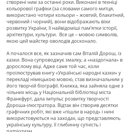
створені ним за останні роки. Виконані в техніці
кольорової графіки (за словами самого митця,
використано чотири кольори – жовтий, блакитний,
червоний і чорний), вони відображають віхи
розвитку України, її найвідоміші пам’ятки історії,
архітектури, культури. Все це – мовою символів,
якою цей майстер оволодів досконало.
А почалося все, як зазначив сам Віталій Дорош, із
казки. Вона супроводжує змалку, а «наздогнала» в
дорослому віці. Адже саме той час, коли
проілюстрував книгу «Українські народні казки» у
перекладі німецькою мовою, став визначальним у
його творчій біографії. Книжка, яка зайняла одне з
чільних місць у Національній бібліотеці міста
Франкфурт, дала імпульс розвитку творчості
Дороша-ілюстратора. Відтак він створив десятки
графічних робіт, які вже «пішли в народ» і нині
використовуються на заходах, що представляють
українську культуру, її глибинну сутність і
патріотизм.