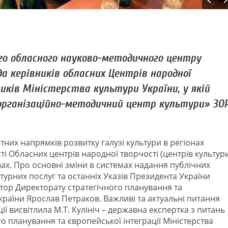
кого обласного науково-методичного центру
а керівників обласних Центрів народної
иків Міністерства культури України, у якій
 організаційно-методичний центр культури» ЗО
них напрямків розвитку галузі культури в регіонах
і Обласних центрів народної творчості (центрів культур
ах. Про основні зміни в системах надання публічних
урних послуг та останніх Указів Президента України
ор Директорату стратегічного планування та
України Ярослав Петраков. Важливі та актуальні питання
ії висвітлила М.Т. Кулініч – державна експертка з питань
о планування та європейської інтеграції Міністерства