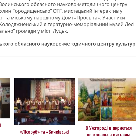
ю Волинського обласного науково-методичного центру
Михлин Городищенської ОТГ, мистецький інтерактив у
і та міському народному Домі «Просвіта». Учасники
 Колодяжненський літературно-меморіальний музей Лесі
льної громади у місті Луцьк.
ького обласного науково-методичного центру культур
И
В Ужгороді відкриється
«Лісоруб» та «Бичківські
персональна виставка