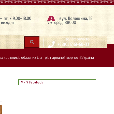
 – пт. / 9.00–18.00
вул. Волошина, 18
– вихідні
Ужгород, 88000
|
телефонуйте
+38(0312)61-60-33
да керівників обласних Центрів народної творчості України
>
Ми У Facebook