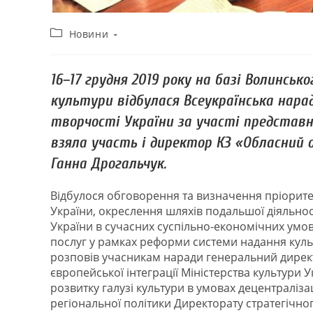
Новини
16–17 грудня 2019 року на базі Волинсь
культури відбулася Всеукраїнська нарад
творчості України за участі представн
взяла участь і директор КЗ «Обласний
Ганна Дрогальчук.
Відбулося обговорення та визначення пріоритет
України, окреслення шляхів подальшої діяльност
України в сучасних суспільно-економічних умов
послуг у рамках реформи системи надання культ
розповів учасникам наради генеральний директ
європейської інтеграції Міністерства культури 
розвитку галузі культури в умовах децентралізац
регіональної політики Директорату стратегічног