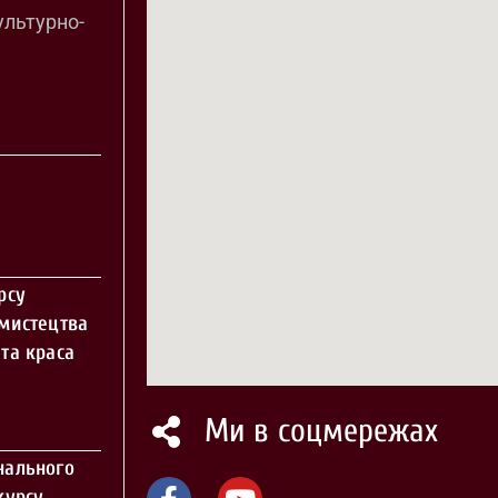
ультурно-
рсу
 мистецтва
та краса
Ми в соцмережах
нального
курсу