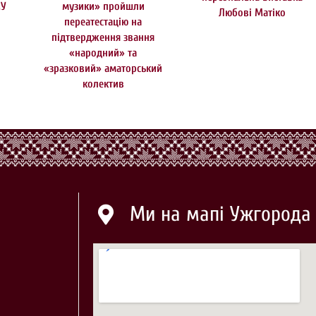
МУ
музики» пройшли
Любові Матіко
переатестацію на
підтвердження звання
«народний» та
«зразковий» аматорський
колектив
Ми на мапі Ужгорода