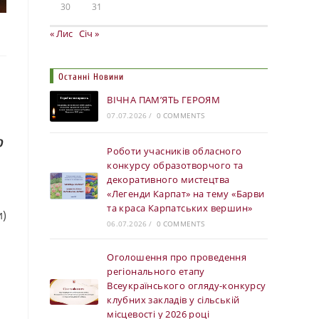
30
31
« Лис
Січ »
Останні Новини
ВІЧНА ПАМ’ЯТЬ ГЕРОЯМ
07.07.2026
/
0 COMMENTS
Р
Роботи учасників обласного
конкурсу образотворчого та
декоративного мистецтва
«Легенди Карпат» на тему «Барви
та краса Карпатських вершин»
и)
06.07.2026
/
0 COMMENTS
Оголошення про проведення
регіонального етапу
Всеукраїнського огляду-конкурсу
клубних закладів у сільській
місцевості у 2026 році