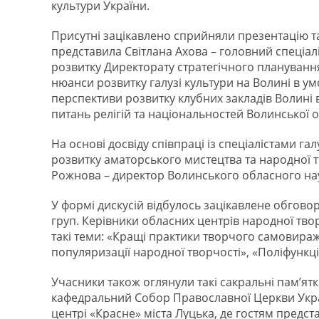
культури України.
Присутні зацікавлено сприйняли презентацію 
представила Світлана Ахова – головний спеціал
розвитку Директорату стратегічного планування 
нюанси розвитку галузі культури на Волині в у
перспективи розвитку клубних закладів Волині 
питань релігій та національностей Волинської 
На основі досвіду співпраці із спеціалістами га
розвитку аматорського мистецтва та народної т
Рожнова – директор Волинського обласного на
У формі дискусій відбулось зацікавлене обгово
груп. Керівники обласних центрів народної твор
такі теми: «Кращі практики творчого самовираж
популяризації народної творчості», «Поліфункц
Учасники також оглянули такі сакральні пам’ятк
кафедральний Собор Православної Церкви Украї
центрі «Красне» міста Луцька, де гостям предст