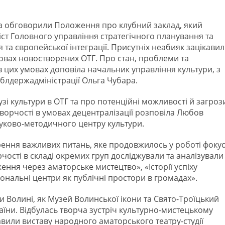
та обговорили Положення про клубний заклад, який
іст Головного управління стратегічного планування та
та європейської інтеграції. Присутніх неабияк зацікави
мовах новостворених ОТГ. Про стан, проблеми та
в цих умовах доповіла начальник управління культури, з
облдержадміністрації Ольга Чубара.
лузі культури в ОТГ та про потенційні можливості й загроз
ворчості в умовах децентралізації розповіла Любов
уково-методичного центру культури.
рення важливих питань, яке продовжилось у роботі фокус
чості в складі окремих груп досліджували та аналізували
ення через аматорське мистецтво», «Історії успіху
іональні центри як публічні простори в громадах».
и Волині, як Музей Волинської ікони та Свято-Троїцький
ни. Відбулась творча зустріч культурно-мистецькому
авили виставу народного аматорського театру-студії