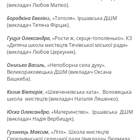
(викладач Любов Матіко).
Бородкіна Евелін
а, «Тополя». Іршавська ДШМ
(викладач Тетяна Фірцак).
Гуцул Олександра
, «Рости ж, серце-тополенько». КЗ
«Дитяча школа мистецтв Тячівської міської ради»
(викладач Любов Церкуник).
Онисько Василь
, «Непоборна сила духу».
Великораковецька ДШМ (викладач Оксана
Вашкеба).
Козик Вікторія
, «Шевченківська хата». Воловецька
школа мистецтв (викладач Наталія Ляшенко).
Юска Олександра
, «Материнство». Іршавська ДШМ
(викладач Надія Вербищук).
Гузинець Максим
, «Літо». Школа мистецтв
Середнянської селищної ради (викладач Людмила