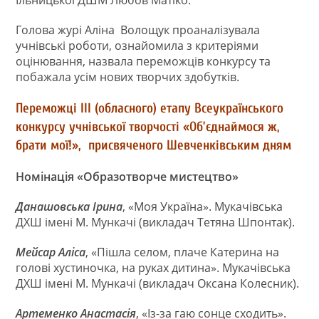
Ільницької ДШМ Любов Матіко.
Голова журі Аліна Волощук проаналізувала
учнівські роботи, ознайомила з критеріями
оцінювання, назвала переможців конкурсу та
побажала усім нових творчих здобутків.
Переможці ІІІ (обласного) етапу Всеукраїнського
конкурсу учнівської творчості «Об’єднаймося ж,
брати мої!», присвяченого Шевченківським дням
Номінація «Образотворче мистецтво»
Данашовська Ірина
, «Моя Україна». Мукачівська
ДХШ імені М. Мункачі (викладач Тетяна Шпонтак).
Мейсар Аліса
, «Пішла селом, плаче Катерина на
голові хустиночка, на руках дитина». Мукачівська
ДХШ імені М. Мункачі (викладач Оксана Колесник).
Артеменко Анастасія
, «Із-за гаю сонце сходить».