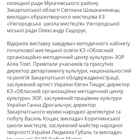
селищної ради Мукачівського району
Закарпатської області Світлана Шишканинець;
викладач образотворчого мистецтва КЗ
«Ужгородська школа мистецтв» Ужгородської
міської ради Олександр Сидорук.
Відкрила виставку завідувач методичного кабінету
початкової мистецької освіти КЗ «Обласний
організаційно-методичний центр культури» ЗОР
Алла Товт. Привітали учасників та присутніх
директор департаменту культури, національностей
та релігій Закарпатської облдержадміністрації,
заслужений артист України Євген Тищук; директор
КЗ «Обласний організаційно-методичний центр
культури» ЗОР, заслужений працівник культури
України Ганна Дрогальчук; директор
Закарпатського музею народної архітектури та
побуту Василь Коцан; викладач Коритнянської
школи мистецтв, заслужений майстер народної
творчості України Людмила Губаль та викладач