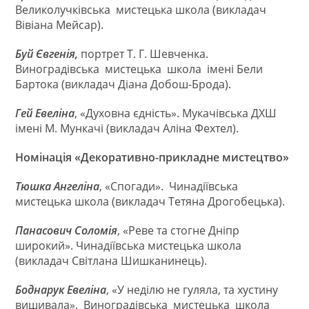
Великолучківська мистецька школа (викладач
Вівіана Мейсар).
Буй Євгенія,
портрет Т. Г. Шевченка.
Виноградівська мистецька школа імені Бели
Бартока (викладач Діана Добош-Брода).
Гей Евеліна
, «Духовна єдність». Мукачівська ДХШ
імені М. Мункачі (викладач Аліна Фехтел).
Номінація «Декоративно-прикладне мистецтво»
Тюшка Ангеліна
, «Спогади». Чинадіївська
мистецька школа (викладач Тетяна Дрогобецька).
Панасович Соломія
, «Реве та стогне Дніпр
широкий». Чинадіївська мистецька школа
(викладач Світлана Шишканинець).
Боднарук Евеліна
, «У неділю не гуляла, та хустину
вишивала». Виноградівська мистецька школа