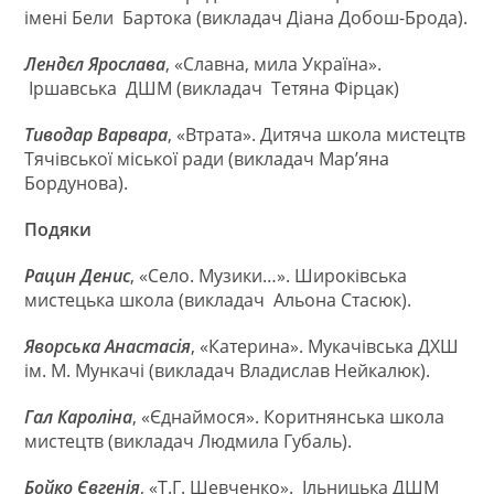
імені Бели Бартока (викладач Діана Добош-Брода).
Лендєл Ярослава
, «Славна, мила Україна».
Іршавська ДШМ (викладач Тетяна Фірцак)
Тиводар Варвара
, «Втрата». Дитяча школа мистецтв
Тячівської міської ради (викладач Мар’яна
Бордунова).
Подяки
Рацин Денис
, «Село. Музики…». Широківська
мистецька школа (викладач Альона Стасюк).
Яворська Анастасія
, «Катерина». Мукачівська ДХШ
ім. М. Мункачі (викладач Владислав Нейкалюк).
Гал Кароліна
, «Єднаймося». Коритнянська школа
мистецтв (викладач Людмила Губаль).
Бойко Євгенія
, «Т.Г. Шевченко». Ільницька ДШМ