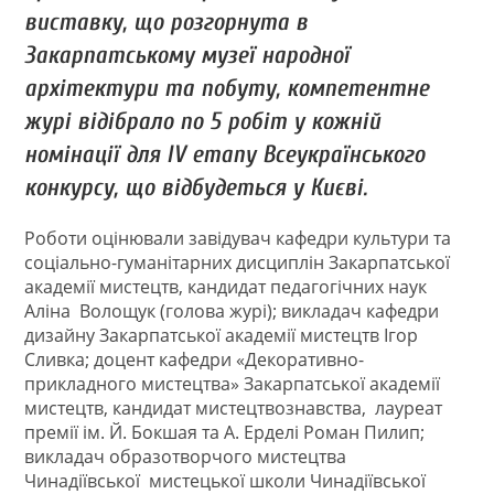
виставку, що розгорнута в
Закарпатському музеї народної
архітектури та побуту, компетентне
журі відібрало по 5 робіт у кожній
номінації для ІV етапу Всеукраїнського
конкурсу, що відбудеться у Києві.
Роботи оцінювали завідувач кафедри культури та
соціально-гуманітарних дисциплін Закарпатської
академії мистецтв, кандидат педагогічних наук
Аліна Волощук (голова журі); викладач кафедри
дизайну Закарпатської академії мистецтв Ігор
Сливка; доцент кафедри «Декоративно-
прикладного мистецтва» Закарпатської академії
мистецтв, кандидат мистецтвознавства, лауреат
премії ім. Й. Бокшая та А. Ерделі Роман Пилип;
викладач образотворчого мистецтва
Чинадіївської мистецької школи Чинадіївської