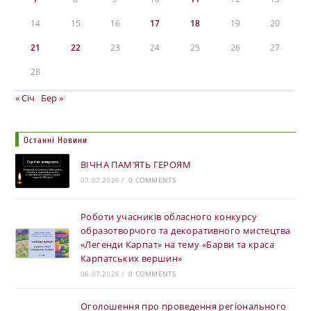
14
15
16
17
18
19
20
21
22
23
24
25
26
27
28
« Січ
Бер »
Останні Новини
ВІЧНА ПАМ’ЯТЬ ГЕРОЯМ
07.07.2026
/
0 COMMENTS
Роботи учасників обласного конкурсу
образотворчого та декоративного мистецтва
«Легенди Карпат» на тему «Барви та краса
Карпатських вершин»
06.07.2026
/
0 COMMENTS
Оголошення про проведення регіонального