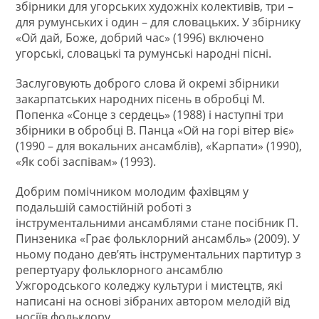
збірники для угорських художніх колективів, три –
для румунських і один – для словацьких. У збірнику
«Ой дай, Боже, добрий час» (1996) включено
угорські, словацькі та румунські народні пісні.
Заслуговують доброго слова й окремі збірники
закарпатських народних пісень в обробці М.
Попенка «Сонце з сердець» (1988) і наступні три
збірники в обробці В. Панца «Ой на горі вітер віє»
(1990 – для вокальних ансамблів), «Карпати» (1990),
«Як собі заспівам» (1993).
Добрим помічником молодим фахівцям у
подальшій самостійній роботі з
інструментальними ансамблями стане посібник П.
Пинзеника «Грає фольклорний ансамбль» (2009). У
ньому подано дев’ять інструментальних партитур з
репертуару фольклорного ансамблю
Ужгородського коледжу культури і мистецтв, які
написані на основі зібраних автором мелодій від
носіїв фольклору.