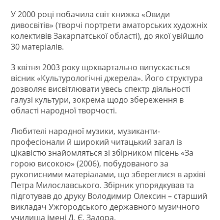
У 2000 році побачила світ книжка «Овиди
дивосвітів» (творчі портрети аматорських художніх
колективів Закарпатської області), до якої увійшло
30 матеріалів.
З квітня 2003 року щоквартально випускається
вісник «Культурологічні джерела». Його структура
дозволяє висвітлювати увесь спектр діяльності
галузі культури, зокрема щодо збереження в
області народної творчості.
Любителі народної музики, музиканти-
професіонали й широкий читацький загал із
цікавістю знайомляться зі збірником пісень «За
горою високою» (2006), побудованого за
рукописними матеріалами, що збереглися в архіві
Петра Милославського. Збірник упорядкував та
підготував до друку Володимир Олексин – старший
викладач Ужгородського державного музичного
училища імені Д. Є. Задора.