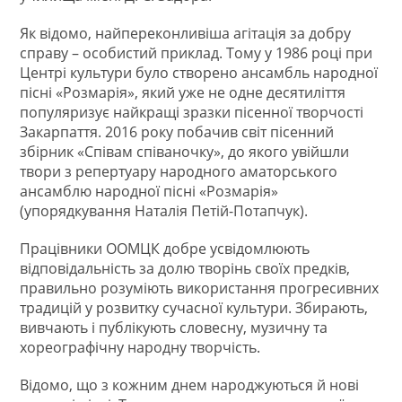
Як відомо, найпереконливіша агітація за добру
справу – особистий приклад. Тому у 1986 році при
Центрі культури було створено ансамбль народної
пісні «Розмарія», який уже не одне десятиліття
популяризує найкращі зразки пісенної творчості
Закарпаття. 2016 року побачив світ пісенний
збірник «Співам співаночку», до якого увійшли
твори з репертуару народного аматорського
ансамблю народної пісні «Розмарія»
(упорядкування Наталія Петій-Потапчук).
Працівники ООМЦК добре усвідомлюють
відповідальність за долю творінь своїх предків,
правильно розуміють використання прогресивних
традицій у розвитку сучасної культури. Збирають,
вивчають і публікують словесну, музичну та
хореографічну народну творчість.
Відомо, що з кожним днем народжуються й нові