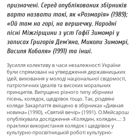
призначені. Серед опублікованих збірників
варто назвати такі, як «Розмарія» (1989);
«Ой там на горі, на вершечку. Народні
пісні Міжгірщини з уст Гафії Зимомрі у
записах Григорія Дем’яна, Миколи Зимомрі,
Василя Кобаля» (1991) та інші.
Зусилля колективу в часи незалежності України
були спрямовані на утвердження державницьких
ідей, виховання у молоді національної свідомості,
патріотичних ідеалів та високих моральних
принципів. Випущено різного типу збірники
пісень, колядок, щедрівок тощо. Так, різдвяні
коляди Закарпаття вміщено в збірниках «Дивная
новина» (1990), «Святий вечір» (1991). О.Мейсарош
опублікувала дослідження «Колядин, колядин…: З
практики використання колядок і щедрівок у
культурно-просвітницькій роботі культурно-