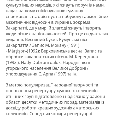
культур інших народів, які живуть поруч із нами,
надає нашому співіснуванню гуманну
спрямованість, орієнтує на побудову гармонійних
міжетнічних відносин в Україні і, зокрема,
Закарпатті, де у мирі й злагоді живуть і творять
люди різних національностей. Про це свідчать такі
видання: Весняний букет: Румунські пісні
Закарпаття / Запис М. Мокану (1991);
«Mărţişor»(1992); Верховинська весна: Запис та
обробки закарпатських пісень М. Керецмана
(1992.); Nady-Dobroni dalok: Народні пісні
угорського населення Великої Доброні /
Упорядкування С. Арпа (1997) та ін.
З метою популяризації народної творчості та
поповнення репертуару художніх колективів
етнічних груп підготовлено і надіслано у райони
області десятки методичних порад, матеріалів із
досвіду роботи кращих художніх аматорських
колективів. Серед них чотири репертуарні