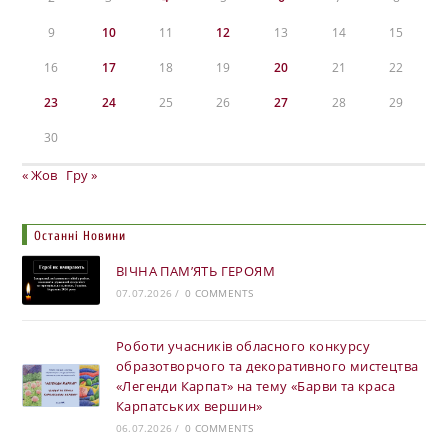
9
10
11
12
13
14
15
16
17
18
19
20
21
22
23
24
25
26
27
28
29
30
« Жов
Гру »
Останні Новини
ВІЧНА ПАМ’ЯТЬ ГЕРОЯМ
07.07.2026
/
0 COMMENTS
Роботи учасників обласного конкурсу
образотворчого та декоративного мистецтва
«Легенди Карпат» на тему «Барви та краса
Карпатських вершин»
06.07.2026
/
0 COMMENTS