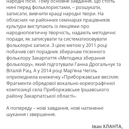
народні пісні. Тому основне завдання, що стоїть
нині перед фольклористами, – розшукати,
записати, вивчити кращі народні твори. На
обласних чи районних семінарах працівників
культури виступають із лекціями про
народнопоетичну творчість, надають методичні
поради, як записувати та систематизовувати
фольклорні записи. З цією метою у 2011 році
побачив світ порадник збирачам пісенного
фольклору Закарпаття «Методика збирання
фольклору», який підготували Ганна Дрогальчук та
Віталій Рац. А у 2014 році Мар’яна Чегіль
оприлюднила книжечку «Приборжавське весілля:
Фрагменти обрядової вокально-хореографічної
композиції села Приборжавське Іршавського
району Закарпатської області».
А попереду – нові завдання, нові натхненні
шукання і звершення.
Іван ХЛАНТА,