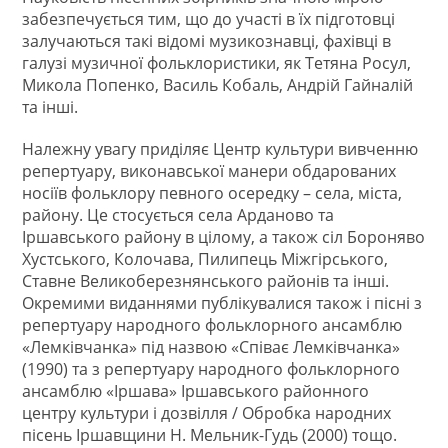
забезпечується тим, що до участі в їх підготовці
залучаються такі відомі музикознавці, фахівці в
галузі музичної фольклористики, як Тетяна Росул,
Микола Попенко, Василь Кобаль, Андрій Гайналій
та інші.
Належну увагу приділяє Центр культури вивченню
репертуару, виконавської манери обдарованих
носіїв фольклору певного осередку – села, міста,
району. Це стосується села Арданово та
Іршавського району в цілому, а також сіл Бороняво
Хустського, Колочава, Пилипець Міжгірського,
Ставне Великоберезнянського районів та інші.
Окремими виданнями публікувалися також і пісні з
репертуару народного фольклорного ансамблю
«Лемківчанка» під назвою «Співає Лемківчанка»
(1990) та з репертуару народного фольклорного
ансамблю «Іршава» Іршавського районного
центру культури і дозвілля / Обробка народних
пісень Іршавщини Н. Мельник-Гудь (2000) тощо.