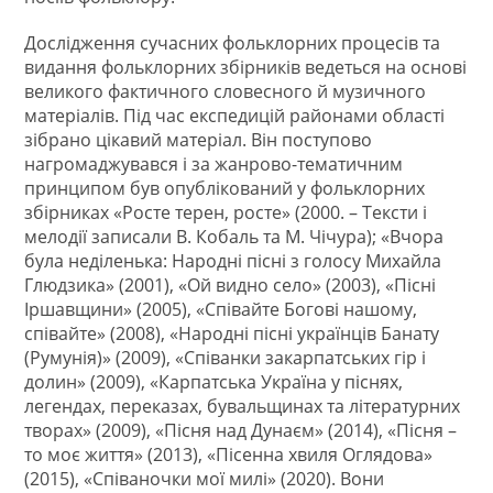
Дослідження сучасних фольклорних процесів та
видання фольклорних збірників ведеться на основі
великого фактичного словесного й музичного
матеріалів. Під час експедицій районами області
зібрано цікавий матеріал. Він поступово
нагромаджувався і за жанрово-тематичним
принципом був опублікований у фольклорних
збірниках «Росте терен, росте» (2000. – Тексти і
мелодії записали В. Кобаль та М. Чічура); «Вчора
була неділенька: Народні пісні з голосу Михайла
Глюдзика» (2001), «Ой видно село» (2003), «Пісні
Іршавщини» (2005), «Співайте Богові нашому,
співайте» (2008), «Народні пісні українців Банату
(Румунія)» (2009), «Співанки закарпатських гір і
долин» (2009), «Карпатська Україна у піснях,
легендах, переказах, бувальщинах та літературних
творах» (2009), «Пісня над Дунаєм» (2014), «Пісня –
то моє життя» (2013), «Пісенна хвиля Оглядова»
(2015), «Співаночки мої милі» (2020). Вони