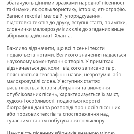
збагачують цінними зразками народної пісенності
такі науки, як фольклористику, історію, етнографію.
Записи текстів і мелодій, упорядкування,
підготовка текстів до друку, вступні статті, примітки,
словнички малозрозумілих слів до згаданих вище
збірників здійснив І. Хланта.
Важливо відзначити, що всі пісенні тексти
подаються з нотами. Великого значення надається
науковому коментуванню творів. У примітках
відзначається де, коли і від кого записано твір,
пояснюються географічні назви, незрозумілі або
малозрозумілі слова. У вступних статтях
висвітлюється історія збирання та вивчення
опублікованих пісень, характеризується їх зміст,
художні особливості, подаються короткі
біографічні дані та розповіді про носіїв пісенних
або прозових текстів та спостереження над
сучасним станом побутування фольклору.
Науковість пісенних збірників значною мірою