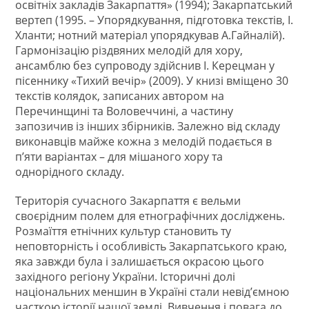
освітніх закладів Закарпаття» (1994); Закарпатський
вертеп (1995. – Упорядкування, підготовка текстів, І.
Хланти; нотний матеріал упорядкував А.Гайналій).
Гармонізацію різдвяних мелодій для хору,
ансамблю без супроводу здійснив І. Керецман у
пісеннику «Тихий вечір» (2009). У книзі вміщено 30
текстів колядок, записаних автором на
Перечинщині та Воловеччині, а частину
запозичив із інших збірників. Залежно від складу
виконавців майже кожна з мелодій подається в
п’яти варіантах – для мішаного хору та
однорідного складу.
Територія сучасного Закарпаття є вельми
своєрідним полем для етнографічних досліджень.
Розмаїття етнічних культур становить ту
неповторність і особливість Закарпатського краю,
яка завжди була і залишається окрасою цього
західного регіону України. Історичні долі
національних меншин в Україні стали невід’ємною
часткою історії нашої землі. Вивчення і повага до