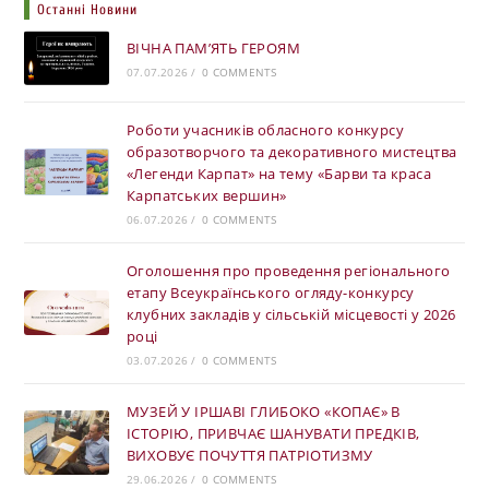
Останні Новини
ВІЧНА ПАМ’ЯТЬ ГЕРОЯМ
07.07.2026
/
0 COMMENTS
Роботи учасників обласного конкурсу
образотворчого та декоративного мистецтва
«Легенди Карпат» на тему «Барви та краса
Карпатських вершин»
06.07.2026
/
0 COMMENTS
Оголошення про проведення регіонального
етапу Всеукраїнського огляду-конкурсу
клубних закладів у сільській місцевості у 2026
році
03.07.2026
/
0 COMMENTS
МУЗЕЙ У ІРШАВІ ГЛИБОКО «КОПАЄ» В
ІСТОРІЮ, ПРИВЧАЄ ШАНУВАТИ ПРЕДКІВ,
ВИХОВУЄ ПОЧУТТЯ ПАТРІОТИЗМУ
29.06.2026
/
0 COMMENTS