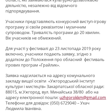
області, якi займаються культурно-дозвiллєвою
дiяльнiстю, незалежно вiд вiдомчого
пiдпорядкування.
Учасники представляють конкурсний виступ-ігрову
програму зі своїм реквізитом і музичним
супроводом. Тривалість програми до 20 хвилин.
Вік учасників не обмежений.
Для участі у фестивалі до 23 листопада 2019 року
включно, учасники подають заявку, згідно з
додатком до Положення про обласний фестиваль
ігрових програм «Грайлик».
Заявка надсилається на адресу комунального
закладу вищої освіти «Ужгородський інститут
культури і мистецтв» Закарпатської обласної ради:
88015, м.Ужгород, вул. Минайська 38/80 або на
адресу електронної пошти:
uzhgorokkm@gmail.com
Телефони для довідок: (050) 6729040 – Ухач
Людмила Іванівна.